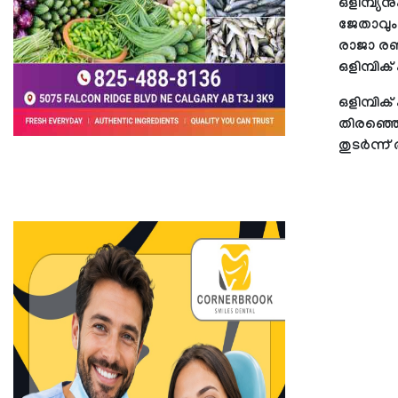
ഒളിമ്പ്യ
ജേതാവും 
രാജാ രണ്
ഒളിമ്പിക്
ഒളിമ്പി
തിരഞ്ഞെട
തുടര്‍ന്