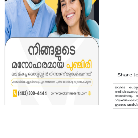
Share to
ഇവിടെ പോസ്റ്
അഭിപ്രായങ്ങളു
അസഭ്യവും നിയമ
വ്യക്തിപരമായ 
ഇത്തരം അഭിപ്