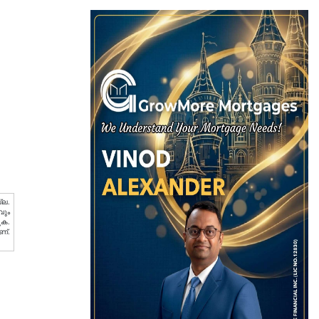
്ല.
വും
ുക.
ണ്.