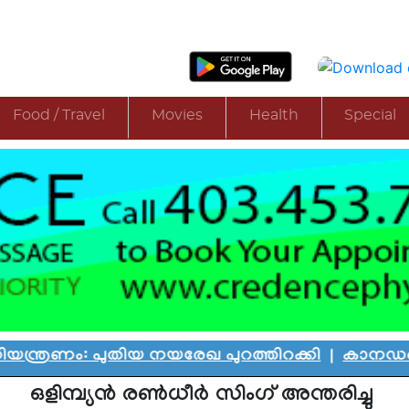
Food / Travel
Movies
Health
Special
പുതിയ നയരേഖ പുറത്തിറക്കി
|
കാനഡയെ കണ്ണീരില
ഒളിമ്പ്യന്‍ രണ്‍ധീര്‍ സിംഗ് അന്തരിച്ചു