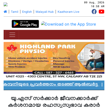
09 Aug, 2026
10:58 AM
|
Tamil
|
English
|
Malayali Hub
|
Kaathoram Live
മ്പനിയുടെ പ്രവർത്തനം തടഞ്ഞ് ആൽബർട്ട
|
എഡ്മ
യു.എസ് സര്‍ക്കാര്‍ ജീവനക്കാര്‍ക്ക്
കര്‍ശനമായ രഹസ്യസ്വഭാവ കരാര്‍