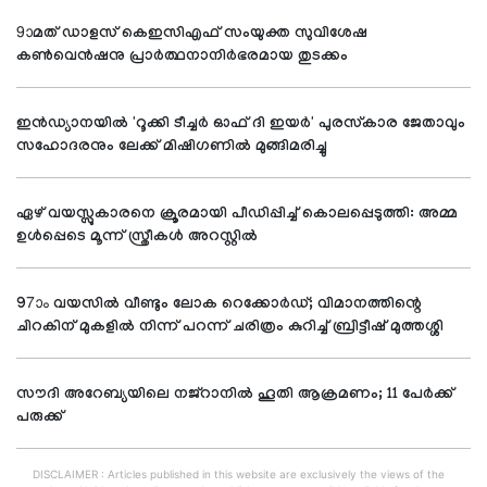
9ാമത് ഡാളസ് കെഇസിഎഫ് സംയുക്ത സുവിശേഷ
കണ്‍വെന്‍ഷനു പ്രാര്‍ത്ഥനാനിര്‍ഭരമായ തുടക്കം
ഇന്‍ഡ്യാനയില്‍ 'റൂക്കി ടീച്ചര്‍ ഓഫ് ദി ഇയര്‍' പുരസ്‌കാര ജേതാവും
സഹോദരനും ലേക്ക് മിഷിഗണില്‍ മുങ്ങിമരിച്ചു
ഏഴ് വയസ്സുകാരനെ ക്രൂരമായി പീഡിപ്പിച്ച് കൊലപ്പെടുത്തി: അമ്മ
ഉള്‍പ്പെടെ മൂന്ന് സ്ത്രീകള്‍ അറസ്റ്റില്‍
97ാം വയസില്‍ വീണ്ടും ലോക റെക്കോര്‍ഡ്; വിമാനത്തിന്റെ
ചിറകിന് മുകളില്‍ നിന്ന് പറന്ന് ചരിത്രം കുറിച്ച് ബ്രിട്ടീഷ് മുത്തശ്ശി
സൗദി അറേബ്യയിലെ നജ്റാനില്‍ ഹൂതി ആക്രമണം; 11 പേര്‍ക്ക്
പരുക്ക്
DISCLAIMER : Articles published in this website are exclusively the views of the