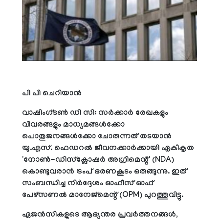
പി പി ചെറിയാന്‍
വാഷിംഗ്ടണ്‍ ഡി സി: സര്‍ക്കാര്‍ രേഖകളും
വിവരങ്ങളും മാധ്യമങ്ങള്‍ക്കോ
പൊതുജനങ്ങള്‍ക്കോ ചോരുന്നത് തടയാന്‍
യു.എസ്. ഫെഡറല്‍ ജീവനക്കാര്‍ക്കായി ഏകീകൃത
'നോണ്‍-ഡിസ്‌ക്ലോഷര്‍ അഗ്രിമെന്റ്' (NDA)
കൊണ്ടുവരാന്‍ ട്രംപ് ഭരണകൂടം ഒരുങ്ങുന്നു. ഇത്
സംബന്ധിച്ച നിര്‍ദ്ദേശം ഓഫീസ് ഓഫ്
പേഴ്സണല്‍ മാനേജ്മെന്റ് (OPM) പുറത്തുവിട്ടു.
ഏജന്‍സികളുടെ ആഭ്യന്തര പ്രവര്‍ത്തനങ്ങള്‍,