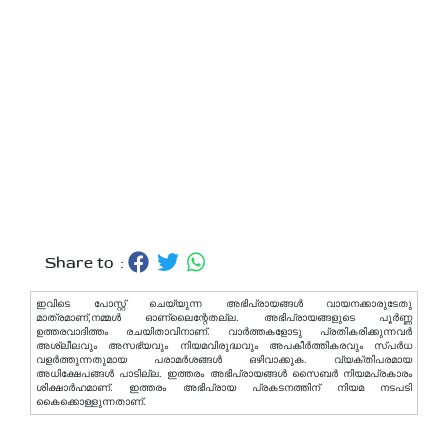
Share to :
ഇവിടെ പോസ്റ്റ് ചെയ്യുന്ന അഭിപ്രായങ്ങള്‍ വായനക്കാരുടേതു
മാത്രമാണ്,നമ്മൾ ഓണ്ലൈന്റേതല്ല. അഭിപ്രായങ്ങളുടെ പൂർണ്ണ
ഉത്തരവാദിത്തം രചയിതാവിനാണ്. വാര്‍ത്തകളോടു പ്രതികരിക്കുന്നവര്‍
അശ്ലീലവും അസഭ്യവും നിയമവിരുദ്ധവും അപകീര്‍ത്തികരവും സ്പര്‍ധ
വളര്‍ത്തുന്നതുമായ പരാമര്‍ശങ്ങള്‍ ഒഴിവാക്കുക. വ്യക്തിപരമായ
അധിക്ഷേപങ്ങള്‍ പാടില്ല. ഇത്തരം അഭിപ്രായങ്ങള്‍ സൈബര്‍ നിയമപ്രകാരം
ശിക്ഷാര്‍ഹമാണ്. ഇത്തരം അഭിപ്രായ പ്രകടനത്തിന് നിയമ നടപടി
കൈക്കൊള്ളുന്നതാണ്.