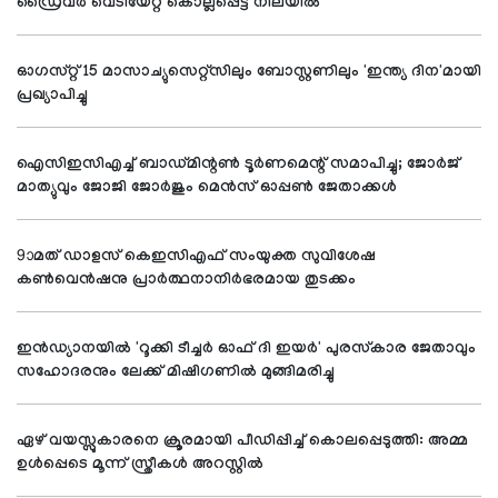
ഡ്രൈവര്‍ വെടിയേറ്റ് കൊല്ലപ്പെട്ട നിലയില്‍
ഓഗസ്റ്റ് 15 മാസാച്യുസെറ്റ്സിലും ബോസ്റ്റണിലും 'ഇന്ത്യ ദിന'മായി
പ്രഖ്യാപിച്ചു
ഐസിഇസിഎച്ച് ബാഡ്മിന്റണ്‍ ടൂര്‍ണമെന്റ് സമാപിച്ചു; ജോര്‍ജ്
മാത്യുവും ജോജി ജോര്‍ജും മെന്‍സ് ഓപ്പണ്‍ ജേതാക്കള്‍
9ാമത് ഡാളസ് കെഇസിഎഫ് സംയുക്ത സുവിശേഷ
കണ്‍വെന്‍ഷനു പ്രാര്‍ത്ഥനാനിര്‍ഭരമായ തുടക്കം
ഇന്‍ഡ്യാനയില്‍ 'റൂക്കി ടീച്ചര്‍ ഓഫ് ദി ഇയര്‍' പുരസ്‌കാര ജേതാവും
സഹോദരനും ലേക്ക് മിഷിഗണില്‍ മുങ്ങിമരിച്ചു
ഏഴ് വയസ്സുകാരനെ ക്രൂരമായി പീഡിപ്പിച്ച് കൊലപ്പെടുത്തി: അമ്മ
ഉള്‍പ്പെടെ മൂന്ന് സ്ത്രീകള്‍ അറസ്റ്റില്‍