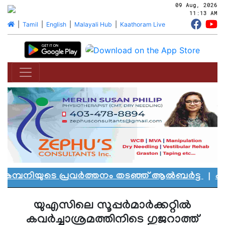
09 Aug, 2026
11:13 AM
|
Tamil
|
English
|
Malayali Hub
|
Kaathoram Live
്പനിയുടെ പ്രവർത്തനം തടഞ്ഞ് ആൽബർട്ട
|
എഡ്മ
യുഎസിലെ സൂപ്പര്‍മാര്‍ക്കറ്റില്‍
കവര്‍ച്ചാശ്രമത്തിനിടെ ഗുജറാത്ത്