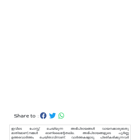
Share to :
ഇവിടെ പോസ്റ്റ് ചെയ്യുന്ന അഭിപ്രായങ്ങള്‍ വായനക്കാരുടേതു
മാത്രമാണ്,നമ്മൾ ഓണ്ലൈന്റേതല്ല. അഭിപ്രായങ്ങളുടെ പൂർണ്ണ
ഉത്തരവാദിത്തം രചയിതാവിനാണ്. വാര്‍ത്തകളോടു പ്രതികരിക്കുന്നവര്‍