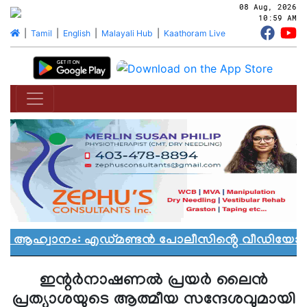
08 Aug, 2026
10:59 AM
|
Tamil
|
English
|
Malayali Hub
|
Kaathoram Live
ൻ ആഹ്വാനം: എഡ്മണ്ടൻ പോലീസിൻ്റെ വീഡിയോ വിവ
ഇന്റര്‍നാഷണല്‍ പ്രയര്‍ ലൈന്‍
പ്രത്യാശയുടെ ആത്മീയ സന്ദേശവുമായി