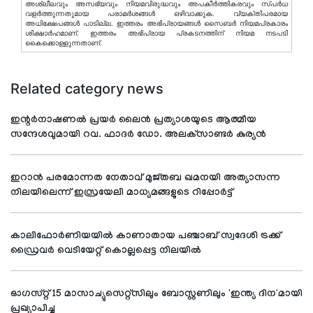
അശ്ലീലവും അസഭ്യവും നിയമവിരുദ്ധവും അപകീര്‍ത്തികരവും സ്പര്‍ധ
വളര്‍ത്തുന്നതുമായ പരാമര്‍ശങ്ങള്‍ ഒഴിവാക്കുക. വ്യക്തിപരമായ
അധിക്ഷേപങ്ങള്‍ പാടില്ല. ഇത്തരം അഭിപ്രായങ്ങള്‍ സൈബര്‍ നിയമപ്രകാരം
ശിക്ഷാര്‍ഹമാണ്. ഇത്തരം അഭിപ്രായ പ്രകടനത്തിന് നിയമ നടപടി
കൈക്കൊള്ളുന്നതാണ്.
Related category news
ഇന്റര്‍നാഷണല്‍ പ്രയര്‍ ലൈന്‍ പ്രത്യാശയുടെ ആത്മീയ
സന്ദേശവുമായി റവ. ഫാദര്‍ ഡോ. അലക്‌സാണ്ടര്‍ കുര്യന്‍
ഇറാന്‍ പരമോന്നത നേതാവ് മുജ്തബ ഖമനയി അത്യാസന്ന
നിലയിലെന്ന് ഇസ്രയേലി മാധ്യമങ്ങളുടെ റിപ്പോര്‍ട്ട്
കാലിഫോര്‍ണിയയില്‍ കാണാതായ പഞ്ചാബ് സ്വദേശി ട്രക്ക്
ഡ്രൈവര്‍ വെടിയേറ്റ് കൊല്ലപ്പെട്ട നിലയില്‍
ഓഗസ്റ്റ് 15 മാസാച്യുസെറ്റ്സിലും ബോസ്റ്റണിലും 'ഇന്ത്യ ദിന'മായി
പ്രഖ്യാപിച്ചു