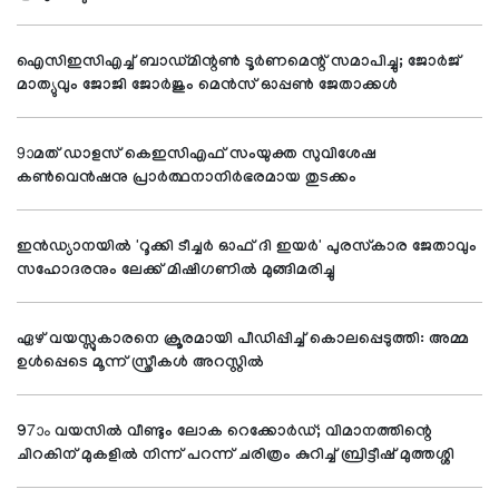
ഐസിഇസിഎച്ച് ബാഡ്മിന്റണ്‍ ടൂര്‍ണമെന്റ് സമാപിച്ചു; ജോര്‍ജ്
മാത്യുവും ജോജി ജോര്‍ജും മെന്‍സ് ഓപ്പണ്‍ ജേതാക്കള്‍
9ാമത് ഡാളസ് കെഇസിഎഫ് സംയുക്ത സുവിശേഷ
കണ്‍വെന്‍ഷനു പ്രാര്‍ത്ഥനാനിര്‍ഭരമായ തുടക്കം
ഇന്‍ഡ്യാനയില്‍ 'റൂക്കി ടീച്ചര്‍ ഓഫ് ദി ഇയര്‍' പുരസ്‌കാര ജേതാവും
സഹോദരനും ലേക്ക് മിഷിഗണില്‍ മുങ്ങിമരിച്ചു
ഏഴ് വയസ്സുകാരനെ ക്രൂരമായി പീഡിപ്പിച്ച് കൊലപ്പെടുത്തി: അമ്മ
ഉള്‍പ്പെടെ മൂന്ന് സ്ത്രീകള്‍ അറസ്റ്റില്‍
97ാം വയസില്‍ വീണ്ടും ലോക റെക്കോര്‍ഡ്; വിമാനത്തിന്റെ
ചിറകിന് മുകളില്‍ നിന്ന് പറന്ന് ചരിത്രം കുറിച്ച് ബ്രിട്ടീഷ് മുത്തശ്ശി