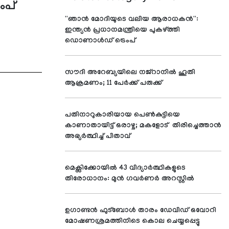
െംപ്
''ഞാന്‍ മോദിയുടെ വലിയ ആരാധകന്‍'':
ഇന്ത്യന്‍ പ്രധാനമന്ത്രിയെ പുകഴ്ത്തി
ഡൊണാള്‍ഡ് ട്രെംപ്
സൗദി അറേബ്യയിലെ നജ്റാനില്‍ ഹൂതി
ആക്രമണം; 11 പേര്‍ക്ക് പരുക്ക്
പതിനാറുകാരിയായ പെണ്‍കുട്ടിയെ
കാണാതായിട്ട് ഒരാഴ്ച; മകളോട് തിരിച്ചെത്താന്‍
അഭ്യര്‍ത്ഥിച്ച് പിതാവ്
മെക്സിക്കോയില്‍ 43 വിദ്യാര്‍ത്ഥികളുടെ
തിരോധാനം: മുന്‍ ഗവര്‍ണര്‍ അറസ്റ്റില്‍
ഉഗാണ്ടന്‍ ഫുട്‌ബോള്‍ താരം ഡേവിഡ് ഒവോറി
മോഷണശ്രമത്തിനിടെ കൊല ചെയ്യപ്പെട്ടു