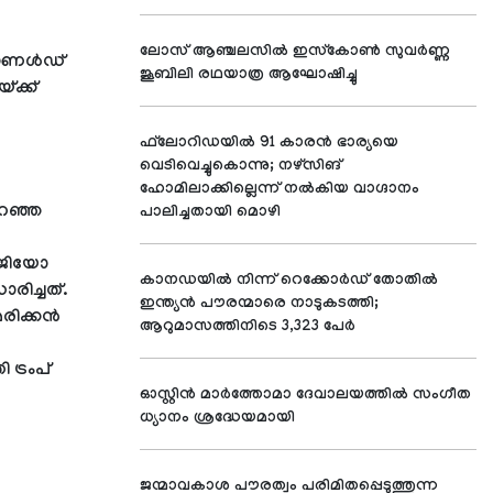
ലോസ് ആഞ്ചലസില്‍ ഇസ്‌കോണ്‍ സുവര്‍ണ്ണ
ഡോണള്‍ഡ്
ജൂബിലി രഥയാത്ര ആഘോഷിച്ചു
്ക്ക്
ഫ്‌ലോറിഡയില്‍ 91 കാരന്‍ ഭാര്യയെ
വെടിവെച്ചുകൊന്നു; നഴ്‌സിങ്
ഹോമിലാക്കില്ലെന്ന് നല്‍കിയ വാഗ്ദാനം
പറഞ്ഞ
പാലിച്ചതായി മൊഴി
്‍ജിയോ
കാനഡയില്‍ നിന്ന് റെക്കോര്‍ഡ് തോതില്‍
ിച്ചത്.
ഇന്ത്യന്‍ പൗരന്മാരെ നാടുകടത്തി;
ിക്കന്‍
ആറുമാസത്തിനിടെ 3,323 പേര്‍
ട്രംപ്
ഓസ്റ്റിന്‍ മാര്‍ത്തോമാ ദേവാലയത്തില്‍ സംഗീത
ധ്യാനം ശ്രദ്ധേയമായി
ജന്മാവകാശ പൗരത്വം പരിമിതപ്പെടുത്തുന്ന