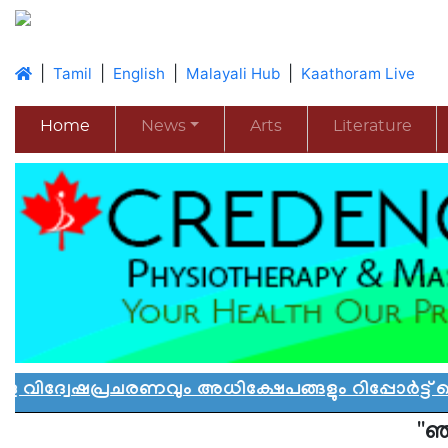
|
|
|
|
Tamil
English
Malayali Hub
Kaathoram Live
Home
News
Arts
Literature
്രചരണവും അധിക്ഷേപങ്ങളും റിപ്പോർട്ട് ചെയ്യ
''