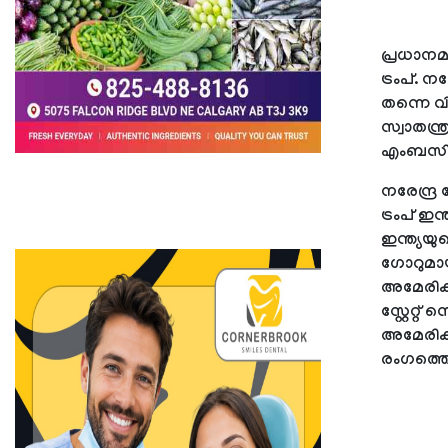
പ്രധാനമന
ട്രംപ്. 
തന്നെ വി
സ്വാതന്
എംബസിയി
നരേന്ദ്
ട്രംപ് ഇന
ഇന്ത്യയ
ഗോറുമായ
അമേരിക്ക
സ്റ്റേറ്റ
അമേരിക്ക
രംഗത്തെത