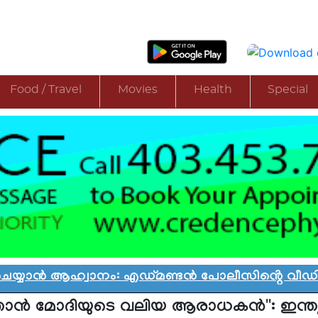
Food / Travel
Movies
Health
Special
ാൻ ആഹ്വാനം: എഡ്മണ്ടൻ പോലീസിൻ്റെ വീഡിയോ വിവ
ഞാന്‍ മോദിയുടെ വലിയ ആരാധകന്‍'': ഇന്ത്യ