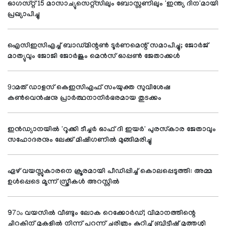
ഓഗസ്റ്റ് 15 മാസാച്യുസെറ്റ്സിലും ബോസ്റ്റണിലും 'ഇന്ത്യ ദിന'മായി
പ്രഖ്യാപിച്ചു
ഐസിഇസിഎച്ച് ബാഡ്മിന്റണ്‍ ടൂര്‍ണമെന്റ് സമാപിച്ചു; ജോര്‍ജ്
മാത്യുവും ജോജി ജോര്‍ജും മെന്‍സ് ഓപ്പണ്‍ ജേതാക്കള്‍
9ാമത് ഡാളസ് കെഇസിഎഫ് സംയുക്ത സുവിശേഷ
കണ്‍വെന്‍ഷനു പ്രാര്‍ത്ഥനാനിര്‍ഭരമായ തുടക്കം
ഇന്‍ഡ്യാനയില്‍ 'റൂക്കി ടീച്ചര്‍ ഓഫ് ദി ഇയര്‍' പുരസ്‌കാര ജേതാവും
സഹോദരനും ലേക്ക് മിഷിഗണില്‍ മുങ്ങിമരിച്ചു
ഏഴ് വയസ്സുകാരനെ ക്രൂരമായി പീഡിപ്പിച്ച് കൊലപ്പെടുത്തി: അമ്മ
ഉള്‍പ്പെടെ മൂന്ന് സ്ത്രീകള്‍ അറസ്റ്റില്‍
97ാം വയസില്‍ വീണ്ടും ലോക റെക്കോര്‍ഡ്; വിമാനത്തിന്റെ
ചിറകിന് മുകളില്‍ നിന്ന് പറന്ന് ചരിത്രം കുറിച്ച് ബ്രിട്ടീഷ് മുത്തശ്ശി