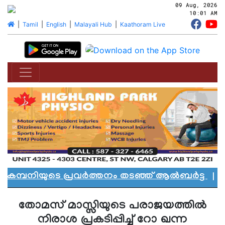
09 Aug, 2026
10:01 AM
|
Tamil
|
English
|
Malayali Hub
|
Kaathoram Live
മ്പനിയുടെ പ്രവർത്തനം തടഞ്ഞ് ആൽബർട്ട
|
എഡ്മ
തോമസ് മാസ്സിയുടെ പരാജയത്തില്‍
നിരാശ പ്രകടിപ്പിച്ച് റോ ഖന്ന