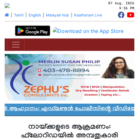
07 Aug, 2026
9:56 PM
|
Tamil
|
English
|
Malayali Hub
|
Kaathoram Live
യാൻ ആഹ്വാനം: എഡ്മണ്ടൻ പോലീസിൻ്റെ വീഡിയോ വി
നായ്ക്കളുടെ ആക്രമണം:
ഫ്‌ലോറിഡയില്‍ അമ്പതുകാരി