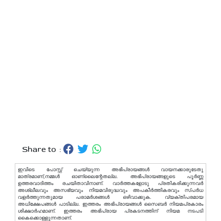
Share to :
ഇവിടെ പോസ്റ്റ് ചെയ്യുന്ന അഭിപ്രായങ്ങള്‍ വായനക്കാരുടേതു
മാത്രമാണ്,നമ്മൾ ഓണ്ലൈന്റേതല്ല. അഭിപ്രായങ്ങളുടെ പൂർണ്ണ
ഉത്തരവാദിത്തം രചയിതാവിനാണ്. വാര്‍ത്തകളോടു പ്രതികരിക്കുന്നവര്‍
അശ്ലീലവും അസഭ്യവും നിയമവിരുദ്ധവും അപകീര്‍ത്തികരവും സ്പര്‍ധ
വളര്‍ത്തുന്നതുമായ പരാമര്‍ശങ്ങള്‍ ഒഴിവാക്കുക. വ്യക്തിപരമായ
അധിക്ഷേപങ്ങള്‍ പാടില്ല. ഇത്തരം അഭിപ്രായങ്ങള്‍ സൈബര്‍ നിയമപ്രകാരം
ശിക്ഷാര്‍ഹമാണ്. ഇത്തരം അഭിപ്രായ പ്രകടനത്തിന് നിയമ നടപടി
കൈക്കൊള്ളുന്നതാണ്.