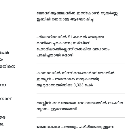
ലോസ് ആഞ്ചലസില്‍ ഇസ്‌കോണ്‍ സുവര്‍ണ്ണ
ജൂബിലി രഥയാത്ര ആഘോഷിച്ചു
ഫ്‌ലോറിഡയില്‍ 91 കാരന്‍ ഭാര്യയെ
വെടിവെച്ചുകൊന്നു; നഴ്‌സിങ്
‍
ഹോമിലാക്കില്ലെന്ന് നല്‍കിയ വാഗ്ദാനം
േര്‍
പാലിച്ചതായി മൊഴി
ിയ
ടായതിനെ
കാനഡയില്‍ നിന്ന് റെക്കോര്‍ഡ് തോതില്‍
ഇന്ത്യന്‍ പൗരന്മാരെ നാടുകടത്തി;
ന്ന
ആറുമാസത്തിനിടെ 3,323 പേര്‍
 നാല്
ഓസ്റ്റിന്‍ മാര്‍ത്തോമാ ദേവാലയത്തില്‍ സംഗീത
ധ്യാനം ശ്രദ്ധേയമായി
ോടെ
ു.
ജന്മാവകാശ പൗരത്വം പരിമിതപ്പെടുത്തുന്ന