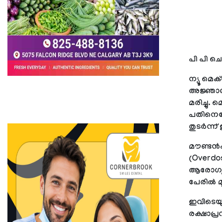
പി പി ചെ
ന്യൂ മെക
അജ്ഞാത ര
മരിച്ചു.
പതിനെട്
തുടര്‍ന്
മൗണ്ടന്
(Overdo
ആരോഗ്യപ
പേരില്‍ മ
ഇവിടെയു
രക്ഷാപ്ര