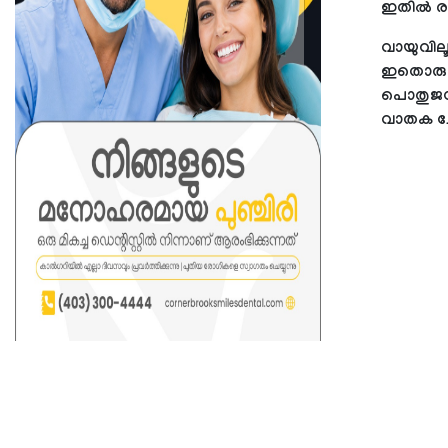
ഇതില്‍ ര
വായുവിലൂ
ഇതൊരു 
പൊതുജനങ്
വാതക ചോര