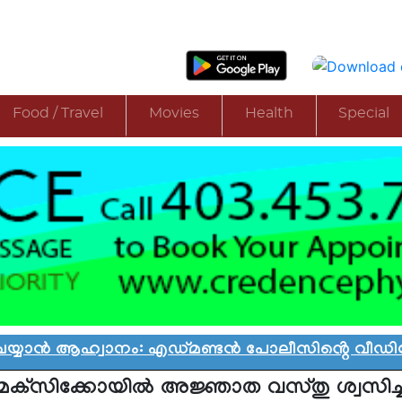
Food / Travel
Movies
Health
Special
ൻ ആഹ്വാനം: എഡ്മണ്ടൻ പോലീസിൻ്റെ വീഡിയോ വിവാ
മെക്‌സിക്കോയില്‍ അജ്ഞാത വസ്തു ശ്വസിച്ച് 