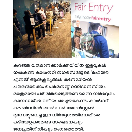
കുറഞ്ഞ വരുമാനക്കാർക്ക് വിവിധ ഇളവുകൾ
നൽകുന്ന കാൽഗറി നഗരസഭയുടെ 'ഫെയർ
എൻട്രി' ആനുകൂല്യങ്ങൾ കനേഡിയൻ
പൗരന്മാർക്കും പെർമനന്റ് റസിഡൻസിനും
മാത്രമായി പരിമിതപ്പെടുത്തണമെന്ന നിർദ്ദേശം
കാനഡയിൽ വലിയ ചർച്ചയാകുന്നു. കാൽഗറി
കൗൺസിലർ ലാൻഡൻ ജോൺസ്റ്റൺ
മുന്നോട്ടുവെച്ച ഈ നിർദ്ദേശത്തിനെതിരെ
കുടിയേറ്റക്കാരുടെ സംഘടനകളും
ജനപ്രതിനിധികളും രംഗത്തെത്തി.