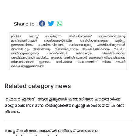
Share to :
ഇവിടെ പോസ്റ്റ് ചെയ്യുന്ന അഭിപ്രായങ്ങള്‍ വായനക്കാരുടേതു
മാത്രമാണ്,നമ്മൾ ഓണ്ലൈന്റേതല്ല. അഭിപ്രായങ്ങളുടെ പൂർണ്ണ
ഉത്തരവാദിത്തം രചയിതാവിനാണ്. വാര്‍ത്തകളോടു പ്രതികരിക്കുന്നവര്‍
അശ്ലീലവും അസഭ്യവും നിയമവിരുദ്ധവും അപകീര്‍ത്തികരവും സ്പര്‍ധ
വളര്‍ത്തുന്നതുമായ പരാമര്‍ശങ്ങള്‍ ഒഴിവാക്കുക. വ്യക്തിപരമായ
അധിക്ഷേപങ്ങള്‍ പാടില്ല. ഇത്തരം അഭിപ്രായങ്ങള്‍ സൈബര്‍ നിയമപ്രകാരം
ശിക്ഷാര്‍ഹമാണ്. ഇത്തരം അഭിപ്രായ പ്രകടനത്തിന് നിയമ നടപടി
കൈക്കൊള്ളുന്നതാണ്.
Related category news
'ഫെയർ എൻട്രി' ആനുകൂല്യങ്ങൾ കനേഡിയൻ പൗരന്മാർക്ക്
മാത്രമാക്കണമെന്ന നിർദ്ദേശത്തെച്ചൊല്ലി കാൽഗറിയിൽ വൻ
വിവാദം
ബാറ്ററികൾ അലക്ഷ്യമായി വലിച്ചെറിയരുതെന്ന