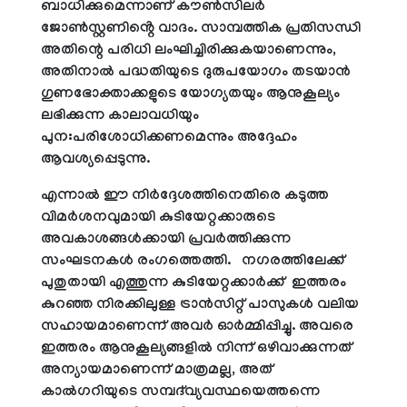
ബാധിക്കുമെന്നാണ് കൗൺസിലർ
ജോൺസ്റ്റണിൻ്റെ വാദം. സാമ്പത്തിക പ്രതിസന്ധി
അതിന്റെ പരിധി ലംഘിച്ചിരിക്കുകയാണെന്നും,
അതിനാൽ പദ്ധതിയുടെ ദുരുപയോഗം തടയാൻ
ഗുണഭോക്താക്കളുടെ യോഗ്യതയും ആനുകൂല്യം
ലഭിക്കുന്ന കാലാവധിയും
പുനഃപരിശോധിക്കണമെന്നും അദ്ദേഹം
ആവശ്യപ്പെടുന്നു.
എന്നാൽ ഈ നിർദ്ദേശത്തിനെതിരെ കടുത്ത
വിമർശനവുമായി കുടിയേറ്റക്കാരുടെ
അവകാശങ്ങൾക്കായി പ്രവർത്തിക്കുന്ന
സംഘടനകൾ രംഗത്തെത്തി. നഗരത്തിലേക്ക്
പുതുതായി എത്തുന്ന കുടിയേറ്റക്കാർക്ക് ഇത്തരം
കുറഞ്ഞ നിരക്കിലുള്ള ട്രാൻസിറ്റ് പാസുകൾ വലിയ
സഹായമാണെന്ന് അവർ ഓർമ്മിപ്പിച്ചു. അവരെ
ഇത്തരം ആനുകൂല്യങ്ങളിൽ നിന്ന് ഒഴിവാക്കുന്നത്
അന്യായമാണെന്ന് മാത്രമല്ല, അത്
കാൽഗറിയുടെ സമ്പദ്‌വ്യവസ്ഥയെത്തന്നെ