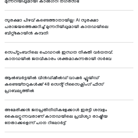
മുന്നറിയിപ്പുമായി കാൽഗറി നഗരസഭ
സുരക്ഷാ പിഴവ് കണ്ടെത്താനായില്ല: AI സുരക്ഷാ
പരാജയത്തെക്കുറിച്ച് മുന്നറിയിപ്പുമായി കാനഡയിലെ
ബിറ്റ്‌കോയിൻ കമ്പനി
സെപ്റ്റംബറിലെ ഫെഡറൽ ഇന്ധന നികുതി വർധനവ്.
കാനഡയിൽ ജനവികാരം ശക്തമാകുന്നതായി സർവേ
ആൽബർട്ടയിൽ വിൻഡ്‌ഷീൽഡ് വാഷർ ഫ്ലൂയിഡ്
കണ്ടെയ്നറുകൾക്ക് 48 സെൻ്റ് റീസൈക്ലിംഗ് ഫീസ്
പ്രാബല്യത്തിൽ
അമേരിക്കൻ ജനപ്രതിനിധികളേക്കാൾ ഇരട്ടി ശമ്പളം
കൈപ്പറ്റുന്നവരാണ് കാനഡയിലെ പ്രവിശ്യാ രാഷ്ട്രീയ
നേതാക്കളെന്ന് പഠന റിപ്പോർട്ട്