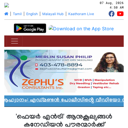
07 Aug, 2026
4:50 AM
|
Tamil
|
English
|
Malayali Hub
|
Kaathoram Live
ആഹ്വാനം: എഡ്മണ്ടൻ പോലീസിൻ്റെ വീഡിയോ വിവാദ
'ഫെയർ എൻട്രി' ആനുകൂല്യങ്ങൾ
കനേഡിയൻ പൗരന്മാർക്ക്