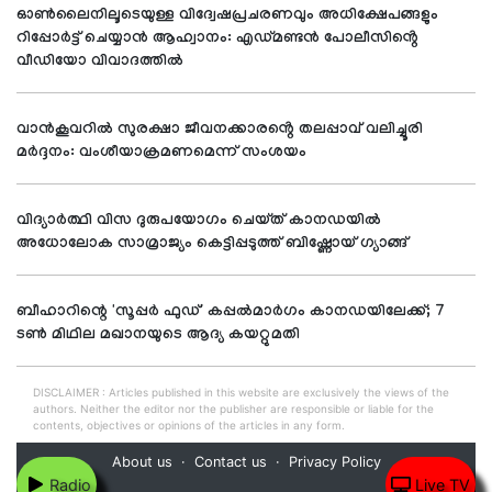
ഓൺലൈനിലൂടെയുള്ള വിദ്വേഷപ്രചരണവും അധിക്ഷേപങ്ങളും
റിപ്പോർട്ട് ചെയ്യാൻ ആഹ്വാനം: എഡ്മണ്ടൻ പോലീസിൻ്റെ
വീഡിയോ വിവാദത്തിൽ
വാൻകൂവറിൽ സുരക്ഷാ ജീവനക്കാരൻ്റെ തലപ്പാവ് വലിച്ചൂരി
മർദ്ദനം: വംശീയാക്രമണമെന്ന് സംശയം
വിദ്യാർത്ഥി വിസ ദുരുപയോഗം ചെയ്ത് കാനഡയിൽ
അധോലോക സാമ്രാജ്യം കെട്ടിപ്പടുത്ത് ബിഷ്ണോയ് ഗ്യാങ്ങ്
ബീഹാറിന്റെ 'സൂപ്പര്‍ ഫുഡ്' കപ്പല്‍മാര്‍ഗം കാനഡയിലേക്ക്; 7
ടണ്‍ മിഥില മഖാനയുടെ ആദ്യ കയറ്റുമതി
DISCLAIMER : Articles published in this website are exclusively the views of the
authors. Neither the editor nor the publisher are responsible or liable for the
contents, objectives or opinions of the articles in any form.
About us
Contact us
Privacy Policy
Radio
Live TV