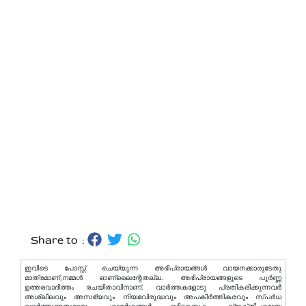
Share to :
ഇവിടെ പോസ്റ്റ് ചെയ്യുന്ന അഭിപ്രായങ്ങള്‍ വായനക്കാരുടേതു
മാത്രമാണ്,നമ്മൾ ഓണ്ലൈന്റേതല്ല. അഭിപ്രായങ്ങളുടെ പൂർണ്ണ
ഉത്തരവാദിത്തം രചയിതാവിനാണ്. വാര്‍ത്തകളോടു പ്രതികരിക്കുന്നവര്‍
അശ്ലീലവും അസഭ്യവും നിയമവിരുദ്ധവും അപകീര്‍ത്തികരവും സ്പര്‍ധ