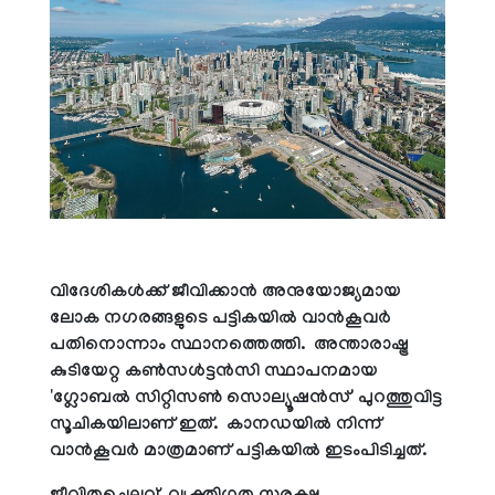
വിദേശികൾക്ക് ജീവിക്കാൻ അനുയോജ്യമായ
ലോക നഗരങ്ങളുടെ പട്ടികയിൽ വാൻകൂവർ
പതിനൊന്നാം സ്ഥാനത്തെത്തി. അന്താരാഷ്ട്ര
കുടിയേറ്റ കൺസൾട്ടൻസി സ്ഥാപനമായ
'ഗ്ലോബൽ സിറ്റിസൺ സൊല്യൂഷൻസ്' പുറത്തുവിട്ട
സൂചികയിലാണ് ഇത്. കാനഡയിൽ നിന്ന്
വാൻകൂവർ മാത്രമാണ് പട്ടികയിൽ ഇടംപിടിച്ചത്.