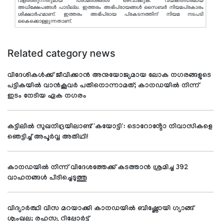
വളര്‍ത്തുന്നതുമായ പരാമര്‍ശങ്ങള്‍ ഒഴിവാക്കുക. വ്യക്തിപരമായ
അധിക്ഷേപങ്ങള്‍ പാടില്ല. ഇത്തരം അഭിപ്രായങ്ങള്‍ സൈബര്‍ നിയമപ്രകാരം
ശിക്ഷാര്‍ഹമാണ്. ഇത്തരം അഭിപ്രായ പ്രകടനത്തിന് നിയമ നടപടി
കൈക്കൊള്ളുന്നതാണ്.
Related category news
വിദേശികൾക്ക് ജീവിക്കാൻ അനുയോജ്യമായ ലോക നഗരങ്ങളുടെ
പട്ടികയിൽ വാൻകൂവർ പതിനൊന്നാമത്; കാനഡയിൽ നിന്ന്
ഇടം നേടിയ ഏക നഗരം
കട്ടിലിൽ സുഖനിദ്രയിലാണ്ട് 'കയോട്ടി': ടൊറോൻ്റോ നിവാസികളെ
ഞെട്ടിച്ച് അപൂർവ്വ അതിഥി!
കാനഡയിൽ നിന്ന് വിദേശത്തേക്ക് കടത്താൻ ശ്രമിച്ച 392
വാഹനങ്ങൾ പിടിച്ചെടുത്തു
വിദ്യാര്‍ത്ഥി വിസ മറയാക്കി കാനഡയില്‍ ബിഷ്ണോയി ഗ്യാങ്ങ്
ശൃംഖല; രഹസ്യ റിപ്പോര്‍ട്ട്