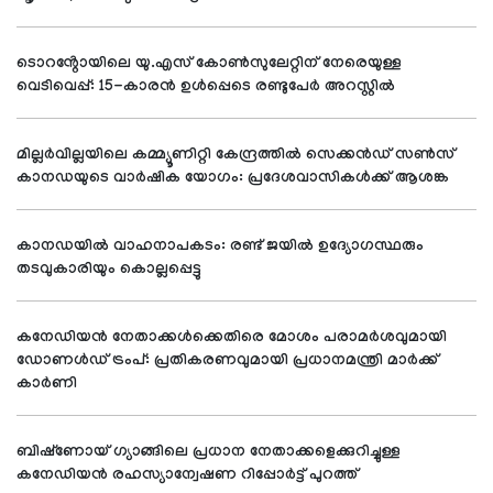
ടൊറൻ്റോയിലെ യു.എസ് കോൺസുലേറ്റിന് നേരെയുള്ള
വെടിവെപ്പ്: 15-കാരൻ ഉൾപ്പെടെ രണ്ടുപേർ അറസ്റ്റിൽ
മില്ലർവില്ലയിലെ കമ്മ്യൂണിറ്റി കേന്ദ്രത്തിൽ സെക്കൻഡ് സൺസ്
കാനഡയുടെ വാർഷിക യോഗം: പ്രദേശവാസികൾക്ക് ആശങ്ക
കാനഡയിൽ വാഹനാപകടം: രണ്ട് ജയിൽ ഉദ്യോഗസ്ഥരും
തടവുകാരിയും കൊല്ലപ്പെട്ടു
കനേഡിയൻ നേതാക്കൾക്കെതിരെ മോശം പരാമർശവുമായി
ഡോണൾഡ് ട്രംപ്: പ്രതികരണവുമായി പ്രധാനമന്ത്രി മാർക്ക്
കാർണി
ബിഷ്‌ണോയ് ഗ്യാങ്ങിലെ പ്രധാന നേതാക്കളെക്കുറിച്ചുള്ള
കനേഡിയൻ രഹസ്യാന്വേഷണ റിപ്പോർട്ട് പുറത്ത്