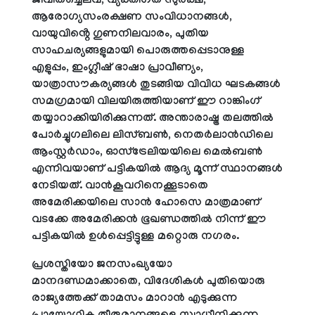
ജീവിതച്ചെലവ്, വ്യക്തിഗത സുരക്ഷ,
ആരോഗ്യസംരക്ഷണ സംവിധാനങ്ങൾ,
വായുവിൻ്റെ ഗുണനിലവാരം, പുതിയ
സാഹചര്യങ്ങളുമായി പൊരുത്തപ്പെടാനുള്ള
എളുപ്പം, ഇംഗ്ലീഷ് ഭാഷാ പ്രാവീണ്യം,
യാത്രാസൗകര്യങ്ങൾ തുടങ്ങിയ വിവിധ ഘടകങ്ങൾ
സമഗ്രമായി വിലയിരുത്തിയാണ് ഈ റാങ്കിംഗ്
തയ്യാറാക്കിയിരിക്കുന്നത്. അന്താരാഷ്ട്ര തലത്തിൽ
പോർച്ചുഗലിലെ ലിസ്ബൺ, നെതർലാൻഡിലെ
ആംസ്റ്റർഡാം, ഓസ്‌ട്രേലിയയിലെ മെൽബൺ
എന്നിവയാണ് പട്ടികയിൽ ആദ്യ മൂന്ന് സ്ഥാനങ്ങൾ
നേടിയത്. വാൻകൂവറിനെക്കൂടാതെ
അമേരിക്കയിലെ സാൻ ഹോസെ മാത്രമാണ്
വടക്കേ അമേരിക്കൻ ഭൂഖണ്ഡത്തിൽ നിന്ന് ഈ
പട്ടികയിൽ ഉൾപ്പെട്ടിട്ടുള്ള മറ്റൊരു നഗരം.
പ്രശസ്തിയോ ജനസംഖ്യയോ
മാനദണ്ഡമാക്കാതെ, വിദേശികൾ പുതിയൊരു
രാജ്യത്തേക്ക് താമസം മാറാൻ എടുക്കുന്ന