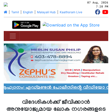
07 Aug, 2026
7:28 PM
|
Tamil
|
English
|
Malayali Hub
|
Kaathoram Live
 ആഹ്വാനം: എഡ്മണ്ടൻ പോലീസിൻ്റെ വീഡിയോ വിവാ
വിദേശികൾക്ക് ജീവിക്കാൻ
അനുയോജ്യമായ ലോക നഗരങ്ങളുടെ