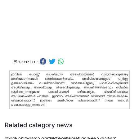
Share to :
ഇവിടെ പോസ്റ്റ് ചെയ്യുന്ന അഭിപ്രായങ്ങള്‍ വായനക്കാരുടേതു
മാത്രമാണ്,നമ്മൾ ഓണ്ലൈന്റേതല്ല. അഭിപ്രായങ്ങളുടെ പൂർണ്ണ
ഉത്തരവാദിത്തം രചയിതാവിനാണ്. വാര്‍ത്തകളോടു പ്രതികരിക്കുന്നവര്‍
അശ്ലീലവും അസഭ്യവും നിയമവിരുദ്ധവും അപകീര്‍ത്തികരവും സ്പര്‍ധ
വളര്‍ത്തുന്നതുമായ പരാമര്‍ശങ്ങള്‍ ഒഴിവാക്കുക. വ്യക്തിപരമായ
അധിക്ഷേപങ്ങള്‍ പാടില്ല. ഇത്തരം അഭിപ്രായങ്ങള്‍ സൈബര്‍ നിയമപ്രകാരം
ശിക്ഷാര്‍ഹമാണ്. ഇത്തരം അഭിപ്രായ പ്രകടനത്തിന് നിയമ നടപടി
കൈക്കൊള്ളുന്നതാണ്.
Related category news