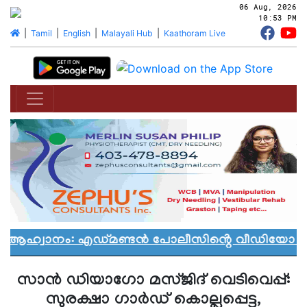
06 Aug, 2026
10:53 PM
|
Tamil
|
English
|
Malayali Hub
|
Kaathoram Live
ൻ ആഹ്വാനം: എഡ്മണ്ടൻ പോലീസിൻ്റെ വീഡിയോ വിവാ
സാന്‍ ഡിയാഗോ മസ്ജിദ് വെടിവെപ്പ്:
സുരക്ഷാ ഗാര്‍ഡ് കൊല്ലപ്പെട്ടു,