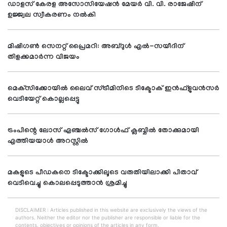
ഡാളസ് കേരള അസോസിയേഷന്‍ മേയര്‍ വി. വി. രാജേഷിന്
ഉജ്ജ്വല സ്വീകരണം നല്‍കി
മിഷിഗണ്‍ സെനറ്റ് പ്രൈമറി: അബ്ദുള്‍ എല്‍-സയീദിന്
തിളക്കമാര്‍ന്ന വിജയം
മെക്‌സിക്കോയില്‍ ലൈവ് സ്ട്രീമിനിടെ ടിക്ടോക് ഇന്‍ഫ്‌ളുവന്‍സര്‍
വെടിയേറ്റ് കൊല്ലപ്പെട്ടു
ട്രംപിന്റെ ലോസ് ഏഞ്ചല്‍സ് ഗോള്‍ഫ് ക്ലബ്ബില്‍ തോക്കുമായി
എത്തിയയാള്‍ അറസ്റ്റില്‍
മകളുടെ പീഡകനെ ടിക്ടോക്കിലൂടെ വരുതിയിലാക്കി പിതാവ്
വെടിവെച്ചു കൊലപ്പെടുത്താന്‍ ശ്രമിച്ചു
DISCLAIMER : Articles published in this website are exclusively the views of the
authors. Neither the editor nor the publisher are responsible or liable for the
contents, objectives or opinions of the articles in any form.