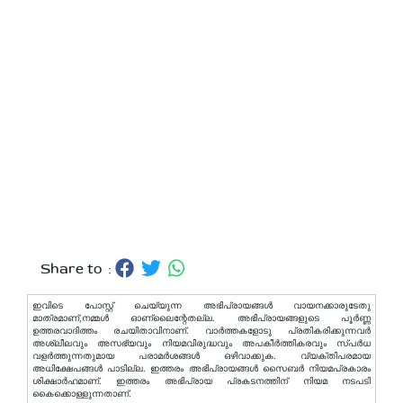
Share to :
ഇവിടെ പോസ്റ്റ് ചെയ്യുന്ന അഭിപ്രായങ്ങള്‍ വായനക്കാരുടേതു
മാത്രമാണ്,നമ്മൾ ഓണ്ലൈന്റേതല്ല. അഭിപ്രായങ്ങളുടെ പൂർണ്ണ
ഉത്തരവാദിത്തം രചയിതാവിനാണ്. വാര്‍ത്തകളോടു പ്രതികരിക്കുന്നവര്‍
അശ്ലീലവും അസഭ്യവും നിയമവിരുദ്ധവും അപകീര്‍ത്തികരവും സ്പര്‍ധ
വളര്‍ത്തുന്നതുമായ പരാമര്‍ശങ്ങള്‍ ഒഴിവാക്കുക. വ്യക്തിപരമായ
അധിക്ഷേപങ്ങള്‍ പാടില്ല. ഇത്തരം അഭിപ്രായങ്ങള്‍ സൈബര്‍ നിയമപ്രകാരം
ശിക്ഷാര്‍ഹമാണ്. ഇത്തരം അഭിപ്രായ പ്രകടനത്തിന് നിയമ നടപടി
കൈക്കൊള്ളുന്നതാണ്.