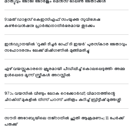
മാത്യുവും ജോജി ജോര്‍ജും മെന്‍സ് ഓപ്പണ്‍ ജേതാക്കള്‍
9ാമത് ഡാളസ് കെഇസിഎഫ് സംയുക്ത സുവിശേഷ
കണ്‍വെന്‍ഷനു പ്രാര്‍ത്ഥനാനിര്‍ഭരമായ തുടക്കം
ഇന്‍ഡ്യാനയില്‍ 'റൂക്കി ടീച്ചര്‍ ഓഫ് ദി ഇയര്‍' പുരസ്‌കാര ജേതാവും
സഹോദരനും ലേക്ക് മിഷിഗണില്‍ മുങ്ങിമരിച്ചു
ഏഴ് വയസ്സുകാരനെ ക്രൂരമായി പീഡിപ്പിച്ച് കൊലപ്പെടുത്തി: അമ്മ
ഉള്‍പ്പെടെ മൂന്ന് സ്ത്രീകള്‍ അറസ്റ്റില്‍
97ാം വയസില്‍ വീണ്ടും ലോക റെക്കോര്‍ഡ്; വിമാനത്തിന്റെ
ചിറകിന് മുകളില്‍ നിന്ന് പറന്ന് ചരിത്രം കുറിച്ച് ബ്രിട്ടീഷ് മുത്തശ്ശി
സൗദി അറേബ്യയിലെ നജ്റാനില്‍ ഹൂതി ആക്രമണം; 11 പേര്‍ക്ക്
പരുക്ക്