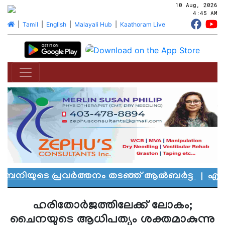
10 Aug, 2026
4:45 AM
|
Tamil
|
English
|
Malayali Hub
|
Kaathoram Live
പനിയുടെ പ്രവർത്തനം തടഞ്ഞ് ആൽബർട്ട
|
എഡ്മൻ്
ഹരിതോര്‍ജത്തിലേക്ക് ലോകം;
ചൈനയുടെ ആധിപത്യം ശക്തമാകുന്നു