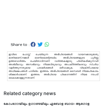
Share to :
ഇവിടെ പോസ്റ്റ് ചെയ്യുന്ന അഭിപ്രായങ്ങള്‍ വായനക്കാരുടേതു
മാത്രമാണ്,നമ്മൾ ഓണ്ലൈന്റേതല്ല. അഭിപ്രായങ്ങളുടെ പൂർണ്ണ
ഉത്തരവാദിത്തം രചയിതാവിനാണ്. വാര്‍ത്തകളോടു പ്രതികരിക്കുന്നവര്‍
അശ്ലീലവും അസഭ്യവും നിയമവിരുദ്ധവും അപകീര്‍ത്തികരവും സ്പര്‍ധ
വളര്‍ത്തുന്നതുമായ പരാമര്‍ശങ്ങള്‍ ഒഴിവാക്കുക. വ്യക്തിപരമായ
അധിക്ഷേപങ്ങള്‍ പാടില്ല. ഇത്തരം അഭിപ്രായങ്ങള്‍ സൈബര്‍ നിയമപ്രകാരം
ശിക്ഷാര്‍ഹമാണ്. ഇത്തരം അഭിപ്രായ പ്രകടനത്തിന് നിയമ നടപടി
കൈക്കൊള്ളുന്നതാണ്.
Related category news
കോംഗോയിലും ഉഗാണ്ടയിലും എബോള ബാധ: ആഗോള