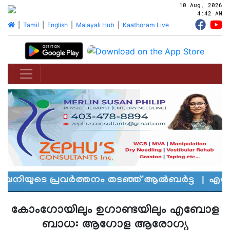
10 Aug, 2026
4:42 AM
|
Tamil
|
English
|
Malayali Hub
|
Kaathoram Live
നിയുടെ പ്രവർത്തനം തടഞ്ഞ് ആൽബർട്ട
|
എഡ്മൻ്
കോംഗോയിലും ഉഗാണ്ടയിലും എബോള
ബാധ: ആഗോള ആരോഗ്യ