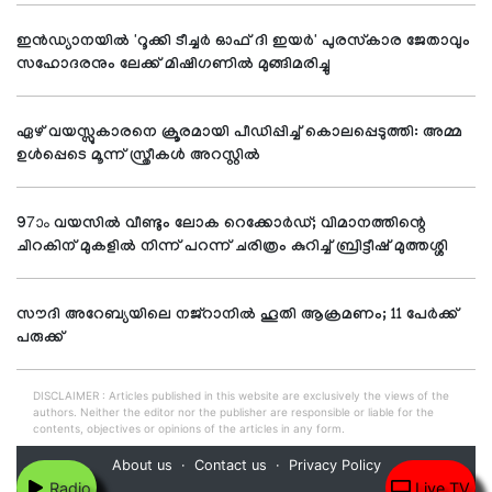
ഇന്‍ഡ്യാനയില്‍ 'റൂക്കി ടീച്ചര്‍ ഓഫ് ദി ഇയര്‍' പുരസ്‌കാര ജേതാവും
സഹോദരനും ലേക്ക് മിഷിഗണില്‍ മുങ്ങിമരിച്ചു
ഏഴ് വയസ്സുകാരനെ ക്രൂരമായി പീഡിപ്പിച്ച് കൊലപ്പെടുത്തി: അമ്മ
ഉള്‍പ്പെടെ മൂന്ന് സ്ത്രീകള്‍ അറസ്റ്റില്‍
97ാം വയസില്‍ വീണ്ടും ലോക റെക്കോര്‍ഡ്; വിമാനത്തിന്റെ
ചിറകിന് മുകളില്‍ നിന്ന് പറന്ന് ചരിത്രം കുറിച്ച് ബ്രിട്ടീഷ് മുത്തശ്ശി
സൗദി അറേബ്യയിലെ നജ്റാനില്‍ ഹൂതി ആക്രമണം; 11 പേര്‍ക്ക്
പരുക്ക്
DISCLAIMER : Articles published in this website are exclusively the views of the
authors. Neither the editor nor the publisher are responsible or liable for the
contents, objectives or opinions of the articles in any form.
About us
Contact us
Privacy Policy
Radio
Live TV