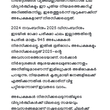
നിർദ്ദേശങ്ങൾ വ്യക്തമല്ലാതിരുന്നതിനാൽ പല
വിദ്യാർത്ഥികളും ഈ പുതിയ നിയമത്തെക്കുറിച്ച്
അറിഞ്ഞിരുന്നില്ല. ഇതേത്തുടർന്ന് നൂറുകണക്കിന്
അപേക്ഷകളാണ് നിരസിക്കപ്പെട്ടത്.
2024 നവംബറിനും 2025 ഡിസംബറിനും
ഇടയിൽ ഭാഷാ പരീക്ഷാ ഫലം ഇല്ലാത്തതിൻ്റെ
പേരിൽ മാത്രം 945 അപേക്ഷകൾ
നിരസിക്കപ്പെട്ടു. ഇതിൽ ഭൂരിഭാഗം അപേക്ഷകളും
നിരസിക്കപ്പെട്ടത് 2025-ൻ്റെ
അവസാനത്തോടെയാണ്. സർക്കാർ
നിർദ്ദേശങ്ങൾ ആശയക്കുഴപ്പമുണ്ടാക്കുന്നതും
അനീതിയുമാണെന്ന് ഇമിഗ്രേഷൻ അഭിഭാഷകർ
പറയുന്നു. നിയമങ്ങൾ കൃത്യമായി ജനങ്ങളിലേക്ക്
എത്തിക്കുന്നതിൽ സർക്കാരിന് വീഴ്ച
പറ്റിയെന്നാണ് ഇവരുടെ വാദം.
അപേക്ഷകൾ നിരസിക്കപ്പെടുന്നതിലൂടെ
വിദ്യാർത്ഥികൾക്ക് വിലപ്പെട്ട സമയവും
അവസരങ്ങളുമാണ് നഷ്ടപ്പെടുന്നത്. ചിലർക്ക്