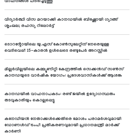
വാഹനങ്ങൾ പിടിച്ചെടുത്തു
വിദ്യാര്‍ത്ഥി വിസ മറയാക്കി കാനഡയില്‍ ബിഷ്ണോയി ഗ്യാങ്ങ്
ശൃംഖല; രഹസ്യ റിപ്പോര്‍ട്ട്
ടൊറൻ്റോയിലെ യു.എസ് കോൺസുലേറ്റിന് നേരെയുള്ള
വെടിവെപ്പ്: 15-കാരൻ ഉൾപ്പെടെ രണ്ടുപേർ അറസ്റ്റിൽ
മില്ലർവില്ലയിലെ കമ്മ്യൂണിറ്റി കേന്ദ്രത്തിൽ സെക്കൻഡ് സൺസ്
കാനഡയുടെ വാർഷിക യോഗം: പ്രദേശവാസികൾക്ക് ആശങ്ക
കാനഡയിൽ വാഹനാപകടം: രണ്ട് ജയിൽ ഉദ്യോഗസ്ഥരും
തടവുകാരിയും കൊല്ലപ്പെട്ടു
കനേഡിയൻ നേതാക്കൾക്കെതിരെ മോശം പരാമർശവുമായി
ഡോണൾഡ് ട്രംപ്: പ്രതികരണവുമായി പ്രധാനമന്ത്രി മാർക്ക്
കാർണി