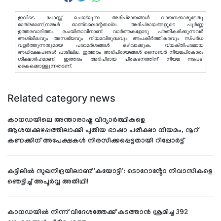
ഇവിടെ പോസ്റ്റ് ചെയ്യുന്ന അഭിപ്രായങ്ങള്‍ വായനക്കാരുടേതു
മാത്രമാണ്,നമ്മൾ ഓണ്ലൈന്റേതല്ല. അഭിപ്രായങ്ങളുടെ പൂർണ്ണ
ഉത്തരവാദിത്തം രചയിതാവിനാണ്. വാര്‍ത്തകളോടു പ്രതികരിക്കുന്നവര്‍
അശ്ലീലവും അസഭ്യവും നിയമവിരുദ്ധവും അപകീര്‍ത്തികരവും സ്പര്‍ധ
വളര്‍ത്തുന്നതുമായ പരാമര്‍ശങ്ങള്‍ ഒഴിവാക്കുക. വ്യക്തിപരമായ
അധിക്ഷേപങ്ങള്‍ പാടില്ല. ഇത്തരം അഭിപ്രായങ്ങള്‍ സൈബര്‍ നിയമപ്രകാരം
ശിക്ഷാര്‍ഹമാണ്. ഇത്തരം അഭിപ്രായ പ്രകടനത്തിന് നിയമ നടപടി
കൈക്കൊള്ളുന്നതാണ്.
Related category news
കാനഡയിലെ അന്താരാഷ്ട്ര വിദ്യാർത്ഥികളെ
ആശയക്കുഴപ്പത്തിലാക്കി പുതിയ ഭാഷാ പരീക്ഷാ നിയമം, നൂറ്
കണക്കിന് അപേക്ഷകൾ നിരസിക്കപ്പെട്ടതായി റിപ്പോർട്ട്
കട്ടിലിൽ സുഖനിദ്രയിലാണ്ട് 'കയോട്ടി': ടൊറോൻ്റോ നിവാസികളെ
ഞെട്ടിച്ച് അപൂർവ്വ അതിഥി!
കാനഡയിൽ നിന്ന് വിദേശത്തേക്ക് കടത്താൻ ശ്രമിച്ച 392