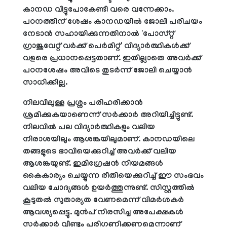
കാനഡ വിട്ടുപോകേണ്ടി വരെ വന്നേക്കാം.
പഠനത്തിന് ശേഷം കാനഡയിൽ ജോലി പരിചയം
നേടാൻ സഹായിക്കുന്നതിനാൽ 'പോസ്റ്റ്
ഗ്രാജുവേറ്റ് വർക്ക് പെർമിറ്റ്' വിദ്യാർത്ഥികൾക്ക്
വളരെ പ്രധാനപ്പെട്ടതാണ്. ഇതില്ലാതെ അവർക്ക്
പഠനശേഷം അവിടെ തുടർന്ന് ജോലി ചെയ്യാൻ
സാധിക്കില്ല.
നിലവിലുള്ള പ്രശ്നം പരിഹരിക്കാൻ
ശ്രമിക്കുകയാണെന്ന് സർക്കാർ അറിയിച്ചിട്ടുണ്ട്.
നിലവിൽ പല വിദ്യാർത്ഥികളും വലിയ
നിരാശയിലും ആശങ്കയിലുമാണ്. കാനഡയിലെ
തങ്ങളുടെ ഭാവിയെക്കുറിച്ച് അവർക്ക് വലിയ
ആശങ്കയുണ്ട്. ഇമിഗ്രേഷൻ നിയമങ്ങൾ
കൈകാര്യം ചെയ്യുന്ന രീതിയെക്കുറിച്ച് ഈ സംഭവം
വലിയ ചോദ്യങ്ങൾ ഉയർത്തുന്നുണ്ട്. സിസ്റ്റത്തിൽ
കൂടുതൽ സുതാര്യത വേണമെന്ന് വിമർശകർ
ആവശ്യപ്പെട്ടു. മുൻപ് നിരസിച്ച അപേക്ഷകൾ
സർക്കാർ വീണ്ടും പരിഗണിക്കണമെന്നാണ്