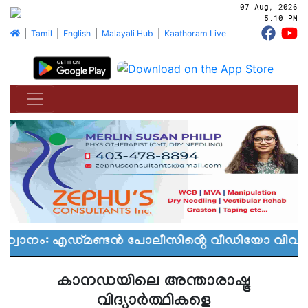
07 Aug, 2026
5:10 PM
|
Tamil
|
English
|
Malayali Hub
|
Kaathoram Live
്വാനം: എഡ്മണ്ടൻ പോലീസിൻ്റെ വീഡിയോ വിവാദത്
കാനഡയിലെ അന്താരാഷ്ട്ര
വിദ്യാർത്ഥികളെ