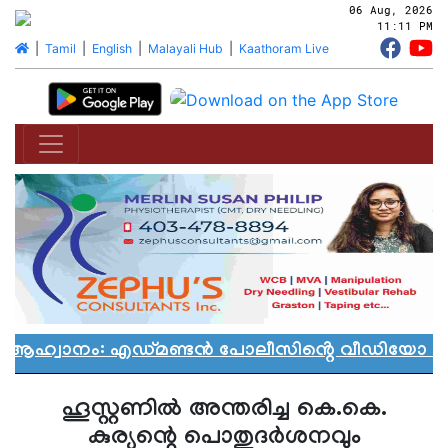
06 Aug, 2026
11:11 PM
|
Tamil
|
English
|
Malayali Hub
|
Kaathoram Live
ൻ ആഹ്വാനം: എഡ്മണ്ടൻ പോലീസിൻ്റെ വീഡിയോ വിവ
ഹൂസ്റ്റണില്‍ അന്തരിച്ച കെ.കെ.
കുര്യന്റെ പൊതുദര്‍ശനവും