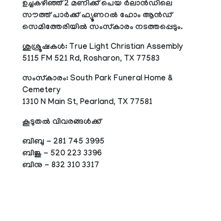
ഉച്ചകഴിഞ്ഞ് 2 മണിക്ക് പെയ ര്‍ലാന്‍ഡിലെ
സൗത്ത് പാര്‍ക്ക് ഫ്യൂണറല്‍ ഹോം ആന്‍ഡ്
സെമിത്തേരിയില്‍ സംസ്‌കാരം നടത്തപ്പെടും.
ശുശ്രൂഷകള്‍: True Light Christian Assembly
5115 FM 521 Rd, Rosharon, TX 77583
സംസ്‌കാരം: South Park Funeral Home &
Cemetery
1310 N Main St, Pearland, TX 77581
കൂടുതല്‍ വിവരങ്ങള്‍ക്ക്
ബിബു - 281 745 3995
ബിജു - 520 223 3396
ബിനു - 832 310 3317