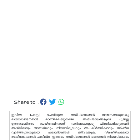
Share to :
ഇവിടെ പോസ്റ്റ് ചെയ്യുന്ന അഭിപ്രായങ്ങള്‍ വായനക്കാരുടേതു
മാത്രമാണ്,നമ്മൾ ഓണ്ലൈന്റേതല്ല. അഭിപ്രായങ്ങളുടെ പൂർണ്ണ
ഉത്തരവാദിത്തം രചയിതാവിനാണ്. വാര്‍ത്തകളോടു പ്രതികരിക്കുന്നവര്‍
അശ്ലീലവും അസഭ്യവും നിയമവിരുദ്ധവും അപകീര്‍ത്തികരവും സ്പര്‍ധ
വളര്‍ത്തുന്നതുമായ പരാമര്‍ശങ്ങള്‍ ഒഴിവാക്കുക. വ്യക്തിപരമായ
അധിക്ഷേപങ്ങള്‍ പാടില്ല. ഇത്തരം അഭിപ്രായങ്ങള്‍ സൈബര്‍ നിയമപ്രകാരം