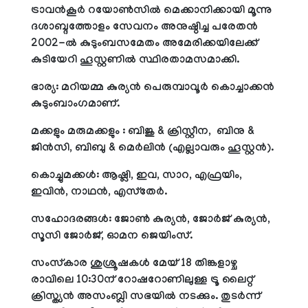
ട്രാവന്‍കൂര്‍ റയോണ്‍സില്‍ മെക്കാനിക്കായി മൂന്നു
ദശാബ്ദത്തോളം സേവനം അനുഷ്ഠിച്ച പരേതന്‍
2002-ല്‍ കുടുംബസമേതം അമേരിക്കയിലേക്ക്
കുടിയേറി ഹൂസ്റ്റണില്‍ സ്ഥിരതാമസമാക്കി.
ഭാര്യ: മറിയമ്മ കുര്യന്‍ പെരുമ്പാവൂര്‍ കൊച്ചാക്കന്‍
കുടുംബാംഗമാണ്.
മക്കളും മരുമക്കളും : ബിജു & ക്രിസ്റ്റീന, ബിനു &
ജിന്‍സി, ബിബു & മെര്‍ലിന്‍ (എല്ലാവരും ഹൂസ്റ്റന്‍).
കൊച്ചുമക്കള്‍: ആഷ്ലി, ഇവ, സാറ, എഫ്രയിം,
ഇവിന്‍, നാഥന്‍, എസ്‌തേര്‍.
സഹോദരങ്ങള്‍: ജോണ്‍ കുര്യന്‍, ജോര്‍ജ് കുര്യന്‍,
സൂസി ജോര്‍ജ്, ഓമന ജെയിംസ്.
സംസ്‌കാര ശുശ്രൂഷകള്‍ മേയ് 18 തിങ്കളാഴ്ച
രാവിലെ 10:30ന് റോഷറോണിലുള്ള ട്രൂ ലൈറ്റ്
ക്രിസ്ത്യന്‍ അസംബ്ലി സഭയില്‍ നടക്കും. തുടര്‍ന്ന്