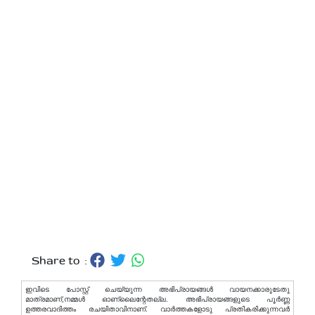
Share to :
ഇവിടെ പോസ്റ്റ് ചെയ്യുന്ന അഭിപ്രായങ്ങള്‍ വായനക്കാരുടേതു
മാത്രമാണ്,നമ്മൾ ഓണ്ലൈന്റേതല്ല. അഭിപ്രായങ്ങളുടെ പൂർണ്ണ
ഉത്തരവാദിത്തം രചയിതാവിനാണ്. വാര്‍ത്തകളോടു പ്രതികരിക്കുന്നവര്‍