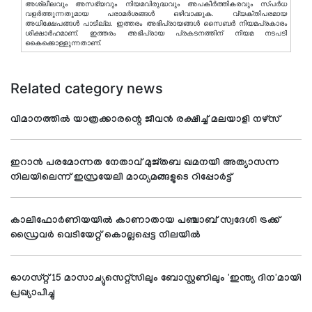
അശ്ലീലവും അസഭ്യവും നിയമവിരുദ്ധവും അപകീര്‍ത്തികരവും സ്പര്‍ധ
വളര്‍ത്തുന്നതുമായ പരാമര്‍ശങ്ങള്‍ ഒഴിവാക്കുക. വ്യക്തിപരമായ
അധിക്ഷേപങ്ങള്‍ പാടില്ല. ഇത്തരം അഭിപ്രായങ്ങള്‍ സൈബര്‍ നിയമപ്രകാരം
ശിക്ഷാര്‍ഹമാണ്. ഇത്തരം അഭിപ്രായ പ്രകടനത്തിന് നിയമ നടപടി
കൈക്കൊള്ളുന്നതാണ്.
Related category news
വിമാനത്തില്‍ യാത്രക്കാരന്റെ ജീവന്‍ രക്ഷിച്ച് മലയാളി നഴ്‌സ്
ഇറാന്‍ പരമോന്നത നേതാവ് മുജ്തബ ഖമനയി അത്യാസന്ന
നിലയിലെന്ന് ഇസ്രയേലി മാധ്യമങ്ങളുടെ റിപ്പോര്‍ട്ട്
കാലിഫോര്‍ണിയയില്‍ കാണാതായ പഞ്ചാബ് സ്വദേശി ട്രക്ക്
ഡ്രൈവര്‍ വെടിയേറ്റ് കൊല്ലപ്പെട്ട നിലയില്‍
ഓഗസ്റ്റ് 15 മാസാച്യുസെറ്റ്സിലും ബോസ്റ്റണിലും 'ഇന്ത്യ ദിന'മായി
പ്രഖ്യാപിച്ചു