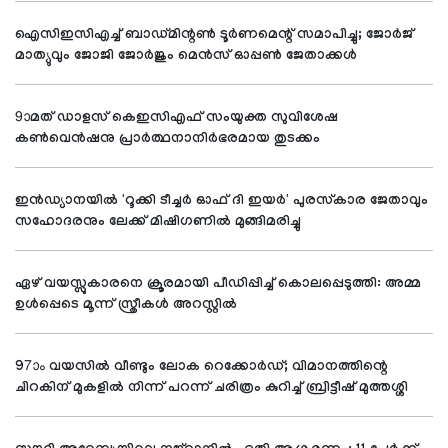
ഐസിഇസിഎച്ച് ബാഡ്മിന്റണ്‍ ടൂര്‍ണമെന്റ് സമാപിച്ചു; ജോര്‍ജ്
മാത്യുവും ജോജി ജോര്‍ജും മെന്‍സ് ഓപ്പണ്‍ ജേതാക്കള്‍
9ാമത് ഡാളസ് കെഇസിഎഫ് സംയുക്ത സുവിശേഷ
കണ്‍വെന്‍ഷനു പ്രാര്‍ത്ഥനാനിര്‍ഭരമായ തുടക്കം
ഇന്‍ഡ്യാനയില്‍ 'റൂക്കി ടീച്ചര്‍ ഓഫ് ദി ഇയര്‍' പുരസ്‌കാര ജേതാവും
സഹോദരനും ലേക്ക് മിഷിഗണില്‍ മുങ്ങിമരിച്ചു
ഏഴ് വയസ്സുകാരനെ ക്രൂരമായി പീഡിപ്പിച്ച് കൊലപ്പെടുത്തി: അമ്മ
ഉള്‍പ്പെടെ മൂന്ന് സ്ത്രീകള്‍ അറസ്റ്റില്‍
97ാം വയസില്‍ വീണ്ടും ലോക റെക്കോര്‍ഡ്; വിമാനത്തിന്റെ
ചിറകിന് മുകളില്‍ നിന്ന് പറന്ന് ചരിത്രം കുറിച്ച് ബ്രിട്ടീഷ് മുത്തശ്ശി