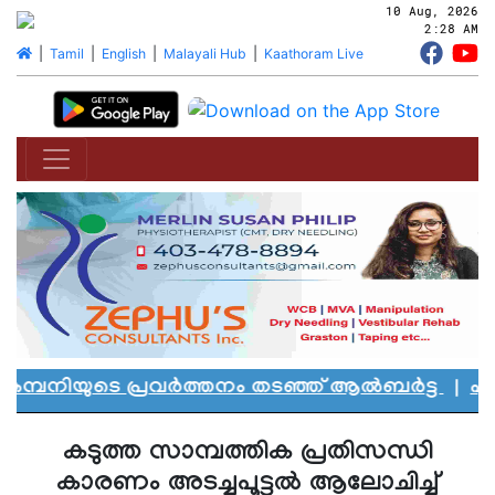
10 Aug, 2026
2:28 AM
|
Tamil
|
English
|
Malayali Hub
|
Kaathoram Live
മ്പനിയുടെ പ്രവർത്തനം തടഞ്ഞ് ആൽബർട്ട
|
എഡ്മ
കടുത്ത സാമ്പത്തിക പ്രതിസന്ധി
കാരണം അടച്ചുപൂട്ടല്‍ ആലോചിച്ച്