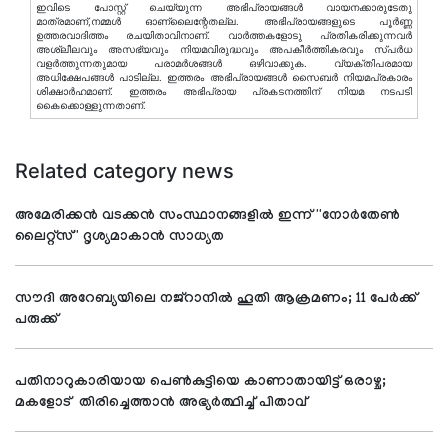
ഇവിടെ പോസ്റ്റ് ചെയ്യുന്ന അഭിപ്രായങ്ങള്‍ വായനക്കാരുടേതു
മാത്രമാണ്,നമ്മൾ ഓണ്ലൈന്റേതല്ല. അഭിപ്രായങ്ങളുടെ പൂർണ്ണ
ഉത്തരവാദിത്തം രചയിതാവിനാണ്. വാര്‍ത്തകളോടു പ്രതികരിക്കുന്നവര്‍
അശ്ലീലവും അസഭ്യവും നിയമവിരുദ്ധവും അപകീര്‍ത്തികരവും സ്പര്‍ധ
വളര്‍ത്തുന്നതുമായ പരാമര്‍ശങ്ങള്‍ ഒഴിവാക്കുക. വ്യക്തിപരമായ
അധിക്ഷേപങ്ങള്‍ പാടില്ല. ഇത്തരം അഭിപ്രായങ്ങള്‍ സൈബര്‍ നിയമപ്രകാരം
ശിക്ഷാര്‍ഹമാണ്. ഇത്തരം അഭിപ്രായ പ്രകടനത്തിന് നിയമ നടപടി
കൈക്കൊള്ളുന്നതാണ്.
Related category news
അമേരിക്കന്‍ വടക്കന്‍ സംസ്ഥാനങ്ങളില്‍ ഇന്ന് ''നോര്‍തേണ്‍
ലൈറ്റ്‌സ്'' ദൃശ്യമാകാന്‍ സാധ്യത
സൗദി അറേബ്യയിലെ നജ്റാനില്‍ ഹൂതി ആക്രമണം; 11 പേര്‍ക്ക്
പരുക്ക്
പതിനാറുകാരിയായ പെണ്‍കുട്ടിയെ കാണാതായിട്ട് ഒരാഴ്ച;
മകളോട് തിരിച്ചെത്താന്‍ അഭ്യര്‍ത്ഥിച്ച് പിതാവ്