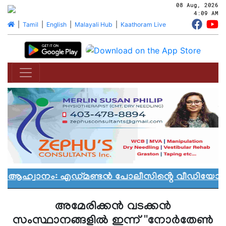
08 Aug, 2026
4:09 AM
|
Tamil
|
English
|
Malayali Hub
|
Kaathoram Live
ൻ ആഹ്വാനം: എഡ്മണ്ടൻ പോലീസിൻ്റെ വീഡിയോ വിവ
അമേരിക്കന്‍ വടക്കന്‍
സംസ്ഥാനങ്ങളില്‍ ഇന്ന് ''നോര്‍തേണ്‍