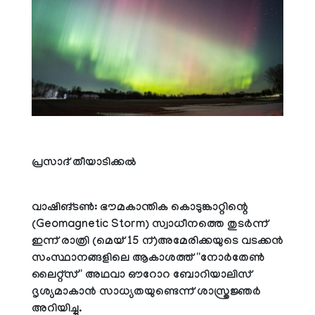
പ്രസാദ് തീയാടിക്കല്‍
വാഷിങ്ടണ്‍: ഭൗമകാന്തിക കൊടുങ്കാറ്റിന്റെ
(Geomagnetic Storm) സ്വാധീനത്തെ തുടര്‍ന്ന്
ഇന്ന് രാത്രി (മെയ് 15 ന്)അമേരിക്കയുടെ വടക്കന്‍
സംസ്ഥാനങ്ങളിലെ ആകാശത്ത് ''നോര്‍തേണ്‍
ലൈറ്റ്‌സ്'' അഥവാ ഔറോറ ബോറിയാലിസ്
ദൃശ്യമാകാന്‍ സാധ്യതയുണ്ടെന്ന് ശാസ്ത്രജ്ഞര്‍
അറിയിച്ചു.