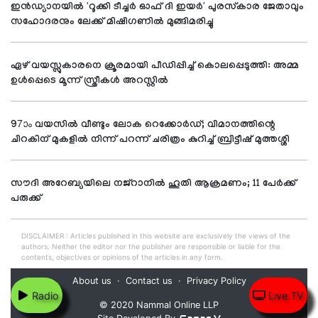
ഇന്‍ഡ്യാനയില്‍ 'റൂക്കി ടീച്ചര്‍ ഓഫ് ദി ഇയര്‍' പുരസ്‌കാര ജേതാവും
സഹോദരനും ലേക്ക് മിഷിഗണില്‍ മുങ്ങിമരിച്ചു
ഏഴ് വയസ്സുകാരനെ ക്രൂരമായി പീഡിപ്പിച്ച് കൊലപ്പെടുത്തി: അമ്മ
ഉള്‍പ്പെടെ മൂന്ന് സ്ത്രീകള്‍ അറസ്റ്റില്‍
97ാം വയസില്‍ വീണ്ടും ലോക റെക്കോര്‍ഡ്; വിമാനത്തിന്റെ
ചിറകിന് മുകളില്‍ നിന്ന് പറന്ന് ചരിത്രം കുറിച്ച് ബ്രിട്ടീഷ് മുത്തശ്ശി
സൗദി അറേബ്യയിലെ നജ്റാനില്‍ ഹൂതി ആക്രമണം; 11 പേര്‍ക്ക്
പരുക്ക്
DISCLAIMER : Articles published in this website are exclusively the views of the
authors. Neither the editor nor the publisher are responsible or liable for the
contents, objectives or opinions of the articles in any form.
About us
Contact us
Privacy Policy
Radio
Live TV
© 2020 Nammal Online LLP