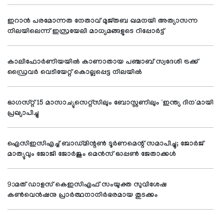
ഇറാന്‍ പരമോന്നത നേതാവ് മുജ്തബ ഖമനയി അത്യാസന്ന
നിലയിലെന്ന് ഇസ്രയേലി മാധ്യമങ്ങളുടെ റിപ്പോര്‍ട്ട്
കാലിഫോര്‍ണിയയില്‍ കാണാതായ പഞ്ചാബ് സ്വദേശി ട്രക്ക്
ഡ്രൈവര്‍ വെടിയേറ്റ് കൊല്ലപ്പെട്ട നിലയില്‍
ഓഗസ്റ്റ് 15 മാസാച്യുസെറ്റ്സിലും ബോസ്റ്റണിലും 'ഇന്ത്യ ദിന'മായി
പ്രഖ്യാപിച്ചു
ഐസിഇസിഎച്ച് ബാഡ്മിന്റണ്‍ ടൂര്‍ണമെന്റ് സമാപിച്ചു; ജോര്‍ജ്
മാത്യുവും ജോജി ജോര്‍ജും മെന്‍സ് ഓപ്പണ്‍ ജേതാക്കള്‍
9ാമത് ഡാളസ് കെഇസിഎഫ് സംയുക്ത സുവിശേഷ
കണ്‍വെന്‍ഷനു പ്രാര്‍ത്ഥനാനിര്‍ഭരമായ തുടക്കം