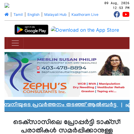
09 Aug, 2026
12:53 PM
|
Tamil
|
English
|
Malayali Hub
|
Kaathoram Live
്പനിയുടെ പ്രവർത്തനം തടഞ്ഞ് ആൽബർട്ട
|
എഡ്മൻ
ടെക്‌സാസിലെ പ്രോപ്പര്‍ട്ടി ടാക്‌സ്:
പരാതികള്‍ സമര്‍പ്പിക്കാനുള്ള