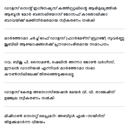
ഡാളസ് സെന്റ് ഇഗ്‌നേഷ്യസ് കത്തീഡ്രലിന്റെ ആഭിമുഖ്യത്തില്‍
ആബൂന്‍ മോര്‍ ബസേലിയോസ് ജോസഫ് കാതോലിക്കാ
ബാവയ്ക്ക് ഭക്തിനിര്‍ഭരമായ സ്വീകരണം നല്‍കി
മാര്‍ത്തോമാ ചര്‍ച്ച് ഓഫ് ഡാളസ് (ഫാര്‍മേഴ്സ് ബ്രാഞ്ച്) സുവര്‍ണ്ണ
ജൂബിലി ആഘോഷങ്ങള്‍ക്ക് പ്രൗഢഗംഭീരമായ സമാപനം
റവ. ബിജു പി. സൈമണ്‍, ഷെലിന്‍ അന്നാ ജോണ്‍ വര്‍ഗീസ്,
ഈപ്പന്‍ ഡാനിയല്‍ എന്നിവര്‍ മാര്‍ത്തോമാ സഭാ
കൗണ്‍സിലിലേക്ക് തിരഞ്ഞെടുക്കപ്പെട്ടു
ഡാളസ് കേരള അസോസിയേഷന്‍ മേയര്‍ വി. വി. രാജേഷിന്
ഉജ്ജ്വല സ്വീകരണം നല്‍കി
മിഷിഗണ്‍ സെനറ്റ് പ്രൈമറി: അബ്ദുള്‍ എല്‍-സയീദിന്
തിളക്കമാര്‍ന്ന വിജയം