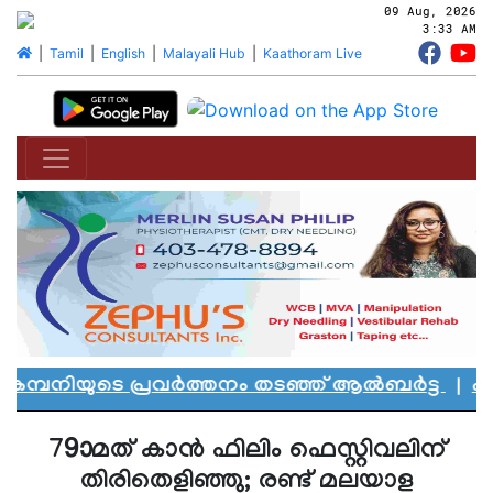
09 Aug, 2026
3:33 AM
|
Tamil
|
English
|
Malayali Hub
|
Kaathoram Live
മ്പനിയുടെ പ്രവർത്തനം തടഞ്ഞ് ആൽബർട്ട
|
എഡ്മ
79ാമത് കാന്‍ ഫിലിം ഫെസ്റ്റിവലിന്
തിരിതെളിഞ്ഞു; രണ്ട് മലയാള