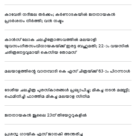
കാവേരി നദീജല തര്‍ക്കം; കര്‍ണാടകയില്‍ ജനനായകന്‍
പ്രദര്‍ശനം നിര്‍ത്തി; വന്‍ നഷ്ടം
കാന്‍സ് ലോക ചലച്ചിത്രോത്സവത്തില്‍ മലയാളി
യുവസംഗീതസംവിധായകയ്ക്ക് ഇരട്ട ബഹുമതി; 22-ാം വയസില്‍
ചരിത്രനേട്ടവുമായി കെസിയ തോമസ്
മലയാളത്തിന്റെ വാനമ്പാടി കെ എസ് ചിത്രയ്ക്ക് 63-ാം പിറന്നാള്‍
ദേശീയ ചലച്ചിത്ര പുരസ്‌കാരങ്ങള്‍ പ്രഖ്യാപിച്ചു; മികച്ച നടന്‍ മമ്മൂട്ടി;
ഫെമിനിച്ചി ഫാത്തിമ മികച്ച മലയാള സിനിമ
ജനനായകന്‍ ജൂലൈ 23ന് തിയേറ്ററുകളില്‍
പ്രശസ്ത ഗായിക എസ് ജാനകി അന്തരിച്ചു