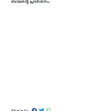
ബാലന്റെ പ്രദര്‍ശനം.
Share to :