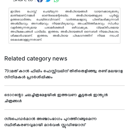
ഇവിടെ പോസ്റ്റ് ചെയ്യുന്ന അഭിപ്രായങ്ങള്‍ വായനക്കാരുടേതു
മാത്രമാണ്,നമ്മൾ ഓണ്ലൈന്റേതല്ല. അഭിപ്രായങ്ങളുടെ പൂർണ്ണ
ഉത്തരവാദിത്തം രചയിതാവിനാണ്. വാര്‍ത്തകളോടു പ്രതികരിക്കുന്നവര്‍
അശ്ലീലവും അസഭ്യവും നിയമവിരുദ്ധവും അപകീര്‍ത്തികരവും സ്പര്‍ധ
വളര്‍ത്തുന്നതുമായ പരാമര്‍ശങ്ങള്‍ ഒഴിവാക്കുക. വ്യക്തിപരമായ
അധിക്ഷേപങ്ങള്‍ പാടില്ല. ഇത്തരം അഭിപ്രായങ്ങള്‍ സൈബര്‍ നിയമപ്രകാരം
ശിക്ഷാര്‍ഹമാണ്. ഇത്തരം അഭിപ്രായ പ്രകടനത്തിന് നിയമ നടപടി
കൈക്കൊള്ളുന്നതാണ്.
Related category news
79ാമത് കാന്‍ ഫിലിം ഫെസ്റ്റിവലിന് തിരിതെളിഞ്ഞു; രണ്ട് മലയാള
സിനിമകള്‍ പ്രദര്‍ശിപ്പിക്കും
ടൊറന്റോ ചലച്ചിത്രമേളയില്‍ ഇത്തവണ കൂടുതല്‍ ഇന്ത്യന്‍
ചിത്രങ്ങള്‍
സ്‌പൈഡര്‍മാന്‍ അഞ്ചാംഭാഗം പുറത്തിറങ്ങുമെന്ന
സ്ഥിരീകരണവുമായി മാര്‍വല്‍ സ്റ്റുഡിയോസ്