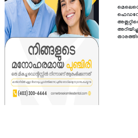
മെലെസെയു
ഫെഡറേഷന
അത്ലറ്റിന
അറിയിച്ച
താരത്തി