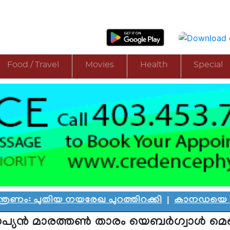
Food / Travel
Movies
Health
Special
യ നയരേഖ പുറത്തിറക്കി
|
കാനഡയെ കണ്ണീരിലാഴ്ത
പ്യന്‍ മാരത്തണ്‍ താരം യെബര്‍ഗ്വാള്‍