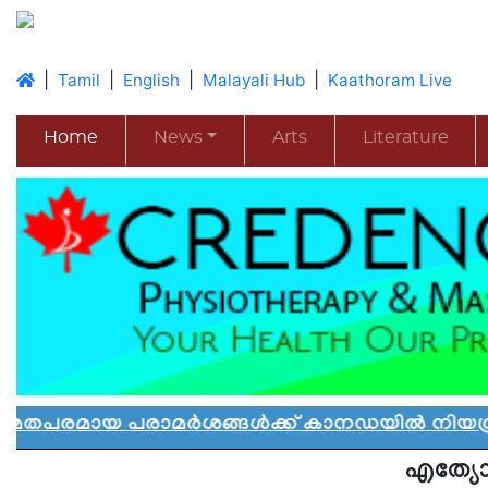
|
|
|
|
Tamil
English
Malayali Hub
Kaathoram Live
Home
News
Arts
Literature
പരാമർശങ്ങൾക്ക് കാനഡയിൽ നിയന്ത്രണം: പുതി
എത്യോ