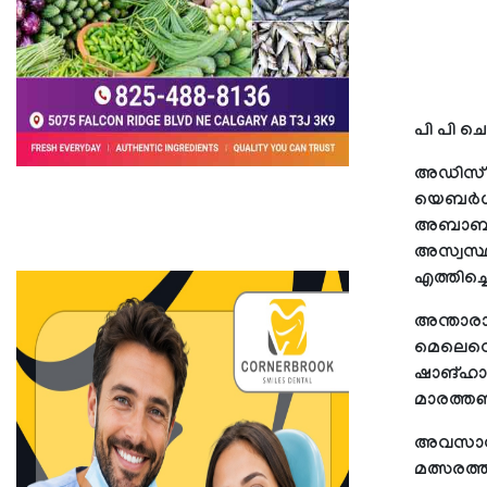
പി പി ചെ
അഡിസ് അ
യെബര്‍ഗ
അബാബയില
അസ്വസ്ഥത
എത്തിച്ചെ
അന്താരാഷ
മെലെസെ നി
ഷാങ്ഹായ
മാരത്തണി
അവസാന തയ
മത്സരത്