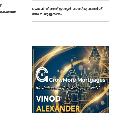
്
യെമന്‍ തീരത്ത് ഇന്ത്യന്‍ വാണിജ്യ കപ്പലിന്
രനായകയായ
നേരെ ആക്രമണം