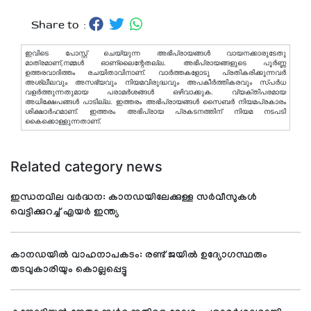
Share to :
ഇവിടെ പോസ്റ്റ് ചെയ്യുന്ന അഭിപ്രായങ്ങള്‍ വായനക്കാരുടേതു
മാത്രമാണ്,നമ്മൾ ഓണ്ലൈന്റേതല്ല. അഭിപ്രായങ്ങളുടെ പൂർണ്ണ
ഉത്തരവാദിത്തം രചയിതാവിനാണ്. വാര്‍ത്തകളോടു പ്രതികരിക്കുന്നവര്‍
അശ്ലീലവും അസഭ്യവും നിയമവിരുദ്ധവും അപകീര്‍ത്തികരവും സ്പര്‍ധ
വളര്‍ത്തുന്നതുമായ പരാമര്‍ശങ്ങള്‍ ഒഴിവാക്കുക. വ്യക്തിപരമായ
അധിക്ഷേപങ്ങള്‍ പാടില്ല. ഇത്തരം അഭിപ്രായങ്ങള്‍ സൈബര്‍ നിയമപ്രകാരം
ശിക്ഷാര്‍ഹമാണ്. ഇത്തരം അഭിപ്രായ പ്രകടനത്തിന് നിയമ നടപടി
കൈക്കൊള്ളുന്നതാണ്.
Related category news
ഇന്ധനവില വർദ്ധന: കാനഡയിലേക്കുള്ള സർവീസുകൾ
വെട്ടിക്കുറച്ച് എയർ ഇന്ത്യ
കാനഡയിൽ വാഹനാപകടം: രണ്ട് ജയിൽ ഉദ്യോഗസ്ഥരും
തടവുകാരിയും കൊല്ലപ്പെട്ടു