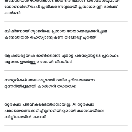
കനേഡിയൻ നേതാക്കൾക്കെതിരെ മോശം പരാമർശവുമായി
ഡോണൾഡ് ട്രംപ്: പ്രതികരണവുമായി പ്രധാനമന്ത്രി മാർക്ക്
കാർണി
ബിഷ്‌ണോയ് ഗ്യാങ്ങിലെ പ്രധാന നേതാക്കളെക്കുറിച്ചുള്ള
കനേഡിയൻ രഹസ്യാന്വേഷണ റിപ്പോർട്ട് പുറത്ത്
ആൽബർട്ടയിൽ ഓൺലൈൻ ചൂതാട്ട പരസ്യങ്ങളുടെ പ്രവാഹം
ആശങ്ക ഉയർത്തുന്നതായി വിദഗ്ധർ
ബാറ്ററികൾ അലക്ഷ്യമായി വലിച്ചെറിയരുതെന്ന
മുന്നറിയിപ്പുമായി കാൽഗറി നഗരസഭ
സുരക്ഷാ പിഴവ് കണ്ടെത്താനായില്ല: AI സുരക്ഷാ
പരാജയത്തെക്കുറിച്ച് മുന്നറിയിപ്പുമായി കാനഡയിലെ
ബിറ്റ്‌കോയിൻ കമ്പനി