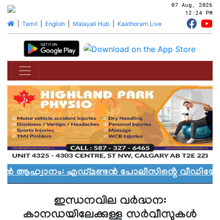
07 Aug, 2026
12:24 PM
|
Tamil
|
English
|
Malayali Hub
|
Kaathoram Live
ാൻ ആഹ്വാനം: എഡ്മണ്ടൻ പോലീസിൻ്റെ വീഡിയോ വി
ഇന്ധനവില വർദ്ധന:
കാനഡയിലേക്കുള്ള സർവീസുകൾ