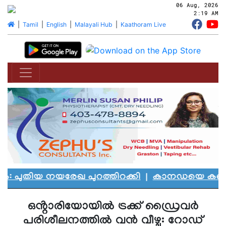
06 Aug, 2026
2:19 AM
|
Tamil
|
English
|
Malayali Hub
|
Kaathoram Live
ിയ നയരേഖ പുറത്തിറക്കി
|
കാനഡയെ കണ്ണീരിലാഴ്
ഒൻ്റാരിയോയിൽ ട്രക്ക് ഡ്രൈവർ
പരിശീലനത്തിൽ വൻ വീഴ്ച: റോഡ്