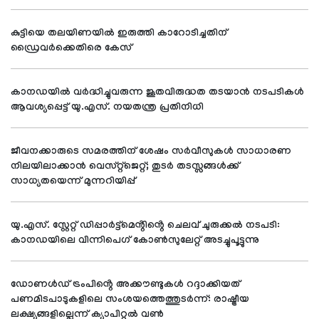
കുട്ടിയെ തലയിണയിൽ ഇരുത്തി കാറോടിച്ചതിന്
ഡ്രൈവർക്കെതിരെ കേസ്
കാനഡയിൽ വർദ്ധിച്ചുവരുന്ന ജൂതവിരുദ്ധത തടയാൻ നടപടികൾ
ആവശ്യപ്പെട്ട് യു.എസ്. നയതന്ത്ര പ്രതിനിധി
ജീവനക്കാരുടെ സമരത്തിന് ശേഷം സർവീസുകൾ സാധാരണ
നിലയിലാക്കാൻ വെസ്റ്റ്‌ജെറ്റ്; തുടർ തടസ്സങ്ങൾക്ക്
സാധ്യതയെന്ന് മുന്നറിയിപ്പ്
യു.എസ്. സ്റ്റേറ്റ് ഡിപ്പാർട്ട്മെൻ്റിൻ്റെ ചെലവ് ചുരുക്കൽ നടപടി:
കാനഡയിലെ വിന്നിപെഗ് കോൺസുലേറ്റ് അടച്ചുപൂട്ടുന്നു
ഡോണൾഡ് ട്രംപിൻ്റെ അക്കൗണ്ടുകൾ റദ്ദാക്കിയത്
പണമിടപാടുകളിലെ സംശയത്തെത്തുടർന്ന്: രാഷ്ട്രീയ
ലക്ഷ്യങ്ങളില്ലെന്ന് ക്യാപിറ്റൽ വൺ