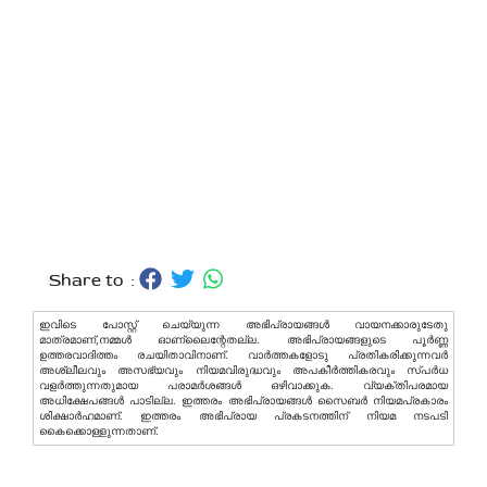
Share to :
ഇവിടെ പോസ്റ്റ് ചെയ്യുന്ന അഭിപ്രായങ്ങള്‍ വായനക്കാരുടേതു
മാത്രമാണ്,നമ്മൾ ഓണ്ലൈന്റേതല്ല. അഭിപ്രായങ്ങളുടെ പൂർണ്ണ
ഉത്തരവാദിത്തം രചയിതാവിനാണ്. വാര്‍ത്തകളോടു പ്രതികരിക്കുന്നവര്‍
അശ്ലീലവും അസഭ്യവും നിയമവിരുദ്ധവും അപകീര്‍ത്തികരവും സ്പര്‍ധ
വളര്‍ത്തുന്നതുമായ പരാമര്‍ശങ്ങള്‍ ഒഴിവാക്കുക. വ്യക്തിപരമായ
അധിക്ഷേപങ്ങള്‍ പാടില്ല. ഇത്തരം അഭിപ്രായങ്ങള്‍ സൈബര്‍ നിയമപ്രകാരം
ശിക്ഷാര്‍ഹമാണ്. ഇത്തരം അഭിപ്രായ പ്രകടനത്തിന് നിയമ നടപടി
കൈക്കൊള്ളുന്നതാണ്.