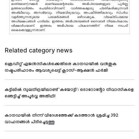
മാത്രമാണ്,നമ്മൾ ഓണ്ലൈന്റേതല്ല. അഭിപ്രായങ്ങളുടെ പൂർണ്ണ
ഉത്തരവാദിത്തം രചയിതാവിനാണ്. വാര്‍ത്തകളോടു പ്രതികരിക്കുന്നവര്‍
അശ്ലീലവും അസഭ്യവും നിയമവിരുദ്ധവും അപകീര്‍ത്തികരവും സ്പര്‍ധ
വളര്‍ത്തുന്നതുമായ പരാമര്‍ശങ്ങള്‍ ഒഴിവാക്കുക. വ്യക്തിപരമായ
അധിക്ഷേപങ്ങള്‍ പാടില്ല. ഇത്തരം അഭിപ്രായങ്ങള്‍ സൈബര്‍ നിയമപ്രകാരം
ശിക്ഷാര്‍ഹമാണ്. ഇത്തരം അഭിപ്രായ പ്രകടനത്തിന് നിയമ നടപടി
കൈക്കൊള്ളുന്നതാണ്.
Related category news
ക്രെഡിറ്റ് ഏജൻസികൾക്കെതിരെ കാനഡയിൽ വൻതുക
നഷ്ടപരിഹാരം ആവശ്യപ്പെട്ട് ക്ലാസ്-ആക്ഷൻ ഹർജി
കട്ടിലിൽ സുഖനിദ്രയിലാണ്ട് 'കയോട്ടി': ടൊറോൻ്റോ നിവാസികളെ
ഞെട്ടിച്ച് അപൂർവ്വ അതിഥി!
കാനഡയിൽ നിന്ന് വിദേശത്തേക്ക് കടത്താൻ ശ്രമിച്ച 392
വാഹനങ്ങൾ പിടിച്ചെടുത്തു