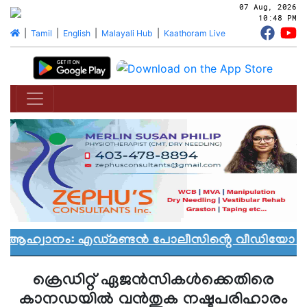
07 Aug, 2026
10:48 PM
|
Tamil
|
English
|
Malayali Hub
|
Kaathoram Live
ൻ ആഹ്വാനം: എഡ്മണ്ടൻ പോലീസിൻ്റെ വീഡിയോ വിവ
ക്രെഡിറ്റ് ഏജൻസികൾക്കെതിരെ
കാനഡയിൽ വൻതുക നഷ്ടപരിഹാരം