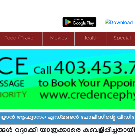
Food / Travel
Movies
Health
Special
 ആഹ്വാനം: എഡ്മണ്ടൻ പോലീസിൻ്റെ വീഡിയോ വിവാദ
ങൾ റദ്ദാക്കി യാത്രക്കാരെ കബളിപ്പിച്ചതായ