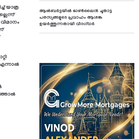
് യാത്ര
ആൽബർട്ടയിൽ ഓൺലൈൻ ചൂതാട്ട
ലെന്ന്
പരസ്യങ്ങളുടെ പ്രവാഹം ആശങ്ക
ന വിമാനം
ഉയർത്തുന്നതായി വിദഗ്ധർ
ന്
്റി
. എന്നാൽ
ൽ
ിഞ്ഞാൽ