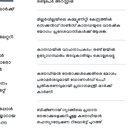
രണ്ടുപേർ അറസ്റ്റിൽ
ാർക്ക്
മില്ലർവില്ലയിലെ കമ്മ്യൂണിറ്റി കേന്ദ്രത്തിൽ
സെക്കൻഡ് സൺസ് കാനഡയുടെ വാർഷിക
യോഗം: പ്രദേശവാസികൾക്ക് ആശങ്ക
റ്ററി
കാനഡയിൽ വാഹനാപകടം: രണ്ട് ജയിൽ
ങൾ
ഉദ്യോഗസ്ഥരും തടവുകാരിയും കൊല്ലപ്പെട്ടു
 ഓരോ
ൻ
കനേഡിയൻ നേതാക്കൾക്കെതിരെ മോശം
പരാമർശവുമായി ഡോണൾഡ് ട്രംപ്:
ാനം
പ്രതികരണവുമായി പ്രധാനമന്ത്രി മാർക്ക്
്റ്
കാർണി
ചപ്പോൾ
ബിഷ്‌ണോയ് ഗ്യാങ്ങിലെ പ്രധാന
യ്യാറായ
നേതാക്കളെക്കുറിച്ചുള്ള കനേഡിയൻ
രഹസ്യാന്വേഷണ റിപ്പോർട്ട് പുറത്ത്
ുന്ന