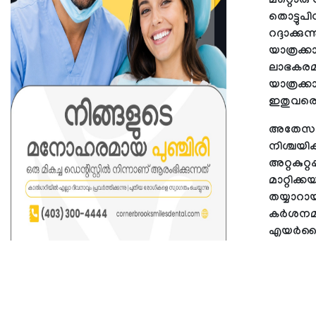
മറ്റൊരു 
തൊട്ടുപ
റദ്ദാക്ക
യാത്രക്ക
ലാഭകരമാ
യാത്രക്
ഇതുവരെ റിപ
അതേസമയം
നിശ്ചയിക
അറ്റകുറ
മാറ്റിക
തയ്യാറാ
കർശനമായ
എയർലൈനി