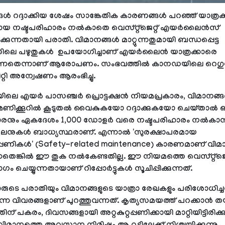
ങൾ റദ്ദാക്കിയ ശേഷം സാങ്കേതിക കാരണങ്ങൾ പറഞ്ഞ് യാത്രക്ക
 നഷ്ടപരിഹാരം നൽകാതെ വെസ്റ്റ്‌ജെറ്റ് എയർലൈൻസ്
ക്കുന്നതായി പരാതി. വിമാനങ്ങൾ മാറ്റുന്നതുമായി ബന്ധപ്പെട്ട
തിലെ പഴുതുകൾ ഉപയോഗിച്ചാണ് എയർലൈൻ യാത്രക്കാരെ
കുന്നതെന്നാണ് ആരോപണം. സംഭവത്തിൽ കാനഡയിലെ റെഗുലേ
റി അന്വേഷണം ആരംഭിച്ചു.
ലെ എയർ പാസഞ്ചർ പ്രൊട്ടക്ഷൻ നിയമപ്രകാരം, വിമാനങ്
മണിക്കൂറിൽ കൂടുതൽ വൈകുകയോ റദ്ദാക്കുകയോ ചെയ്താൽ
്കാരനും ഏകദേശം 1,000 ഡോളർ വരെ നഷ്ടപരിഹാരം നൽകാ
ുകൾ ബാധ്യസ്ഥരാണ്. എന്നാൽ 'സുരക്ഷാപരമായ
്റപ്പണികൾ' (Safety-related maintenance) കാരണമാണ് വിമ
ുന്നതെങ്കിൽ ഈ തുക നൽകേണ്ടതില്ല. ഈ നിയമത്തെ വെസ്റ്റ്‌ജെറ
ം ചെയ്യുന്നതായാണ് റിപ്പോർട്ടുകൾ സൂചിപ്പിക്കുന്നത്.
കാരുടെ പരാതിയും വിമാനങ്ങളുടെ യാത്രാ രേഖകളും പരിശോധിച്
കുന്ന വിവരങ്ങളാണ് പുറത്തുവന്നത്. കൃത്യസമയത്ത് പറക്കാൻ ത
ിന് പകരം, ദിവസങ്ങളായി അറ്റകുറ്റപ്പണിക്കായി മാറ്റിയിട്ടിരിക്ക