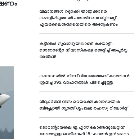
േഷണം
വിമാനങ്ങൾ റദ്ദാക്കി യാത്രക്കാരെ
കബളിപ്പിച്ചതായി പരാതി: വെസ്റ്റ്‌ജെറ്റ്
എയർലൈൻസിനെതിരെ അന്വേഷണം
കട്ടിലിൽ സുഖനിദ്രയിലാണ്ട് 'കയോട്ടി':
ടൊറോൻ്റോ നിവാസികളെ ഞെട്ടിച്ച് അപൂർവ്വ
അതിഥി!
കാനഡയിൽ നിന്ന് വിദേശത്തേക്ക് കടത്താൻ
ശ്രമിച്ച 392 വാഹനങ്ങൾ പിടിച്ചെടുത്തു
വിദ്യാര്‍ത്ഥി വിസ മറയാക്കി കാനഡയില്‍
ബിഷ്ണോയി ഗ്യാങ്ങ് ശൃംഖല; രഹസ്യ റിപ്പോര്‍ട്ട്
ടൊറൻ്റോയിലെ യു.എസ് കോൺസുലേറ്റിന്
നേരെയുള്ള വെടിവെപ്പ്: 15-കാരൻ ഉൾപ്പെടെ