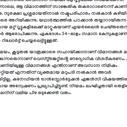
വിമാനത്തെ അവസാന നിമിഷം ആ റൂട്ടിലേക്ക് നിശ്ചയിക്കുന്നു.
ിന്നാലെ, ആ വിമാനത്തിന് സാങ്കേതിക തകരാറാണെന്ന് കാണിച്ച
ുന്നു. സുരക്ഷാ പ്രശ്നമായതിനാൽ നഷ്ടപരിഹാരം നൽകാൻ കഴിയില്
ാരെ അറിയിക്കുന്നു. യഥാർത്ഥത്തിൽ പറക്കാൻ തയ്യാറായിരുന്
യ മറ്റ് റൂട്ടുകളിലേക്ക് മാറ്റുകയാണ് എയർലൈൻ ചെയ്തതെന്
കാർ ആരോപിക്കുന്നു. ഏകദേശം 34-ഓളം സമാന കേസുകളാണ്
്പോർട്ട് ചെയ്യപ്പെട്ടിട്ടുള്ളത്.
, കൂടുതൽ യാത്രക്കാരെ സഹായിക്കാനാണ് വിമാനങ്ങൾ മാറ
്കുന്നതെന്നാണ് വെസ്റ്റ്‌ജെറ്റിൻ്റെ ഔദ്യോഗിക വിശദീകരണം
്റപ്പണിയിലുള്ള വിമാനങ്ങൾ എന്തിനാണ് അവസാന നിമിഷം
്കയറ്റിയത് എന്നതിന് വ്യക്തമായ മറുപടി നൽകാൻ അവർ
യിട്ടില്ല. കനേഡിയൻ ട്രാൻസ്പോർട്ടേഷൻ ഏജൻസി വിഷയത്തി
 അന്വേഷണം പ്രഖ്യാപിച്ചിട്ടുണ്ട്. നിയമം ലംഘിച്ചതായി തെള
ന് വലിയ പിഴ ഒടുക്കേണ്ടി വരും.