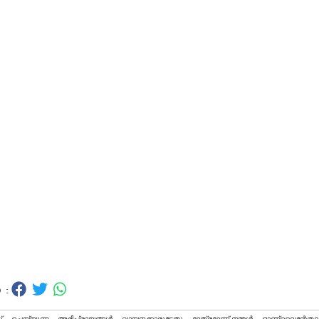
 :
റ് ചെയ്യുന്ന അഭിപ്രായങ്ങള്‍ വായനക്കാരുടേതു മാത്രമാണ്,നമ്മൾ ഓണ്ലൈന്റേതല