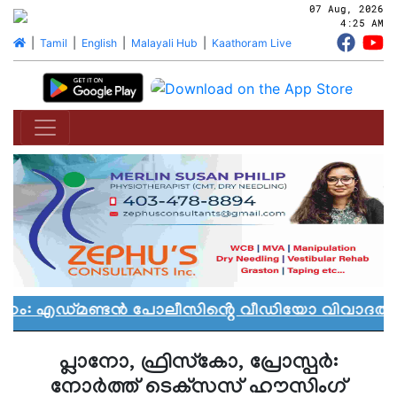
07 Aug, 2026
4:25 AM
|
Tamil
|
English
|
Malayali Hub
|
Kaathoram Live
നം: എഡ്മണ്ടൻ പോലീസിൻ്റെ വീഡിയോ വിവാദത്തിൽ
പ്ലാനോ, ഫ്രിസ്‌കോ, പ്രോസ്പര്‍:
നോര്‍ത്ത് ടെക്‌സസ് ഹൗസിംഗ്