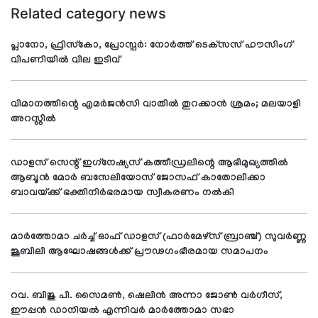
Related category news
പ്ലാനോ, ഫ്രിസ്‌കോ, പ്രോസ്പര്‍: നോര്‍ത്ത് ടെക്‌സസ് ഹൗസിംഗ്
വിപണിയില്‍ വില ഇടിവ്
വിമാനത്തിന്റെ എമര്‍ജന്‍സി വാതില്‍ തുറക്കാന്‍ ശ്രമം; മലയാളി
അറസ്റ്റില്‍
ഡാളസ് സെന്റ് ഇഗ്‌നേഷ്യസ് കത്തീഡ്രലിന്റെ ആഭിമുഖ്യത്തില്‍
ആബൂന്‍ മോര്‍ ബസേലിയോസ് ജോസഫ് കാതോലിക്കാ
ബാവയ്ക്ക് ഭക്തിനിര്‍ഭരമായ സ്വീകരണം നല്‍കി
മാര്‍ത്തോമാ ചര്‍ച്ച് ഓഫ് ഡാളസ് (ഫാര്‍മേഴ്സ് ബ്രാഞ്ച്) സുവര്‍ണ്ണ
ജൂബിലി ആഘോഷങ്ങള്‍ക്ക് പ്രൗഢഗംഭീരമായ സമാപനം
റവ. ബിജു പി. സൈമണ്‍, ഷെലിന്‍ അന്നാ ജോണ്‍ വര്‍ഗീസ്,
ഈപ്പന്‍ ഡാനിയല്‍ എന്നിവര്‍ മാര്‍ത്തോമാ സഭാ