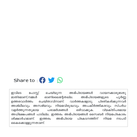
Share to :
ഇവിടെ പോസ്റ്റ് ചെയ്യുന്ന അഭിപ്രായങ്ങള്‍ വായനക്കാരുടേതു
മാത്രമാണ്,നമ്മൾ ഓണ്ലൈന്റേതല്ല. അഭിപ്രായങ്ങളുടെ പൂർണ്ണ
ഉത്തരവാദിത്തം രചയിതാവിനാണ്. വാര്‍ത്തകളോടു പ്രതികരിക്കുന്നവര്‍
അശ്ലീലവും അസഭ്യവും നിയമവിരുദ്ധവും അപകീര്‍ത്തികരവും സ്പര്‍ധ
വളര്‍ത്തുന്നതുമായ പരാമര്‍ശങ്ങള്‍ ഒഴിവാക്കുക. വ്യക്തിപരമായ
അധിക്ഷേപങ്ങള്‍ പാടില്ല. ഇത്തരം അഭിപ്രായങ്ങള്‍ സൈബര്‍ നിയമപ്രകാരം
ശിക്ഷാര്‍ഹമാണ്. ഇത്തരം അഭിപ്രായ പ്രകടനത്തിന് നിയമ നടപടി
കൈക്കൊള്ളുന്നതാണ്.