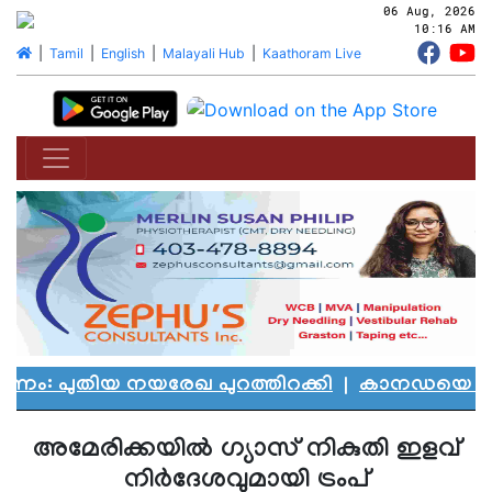
06 Aug, 2026
10:16 AM
|
Tamil
|
English
|
Malayali Hub
|
Kaathoram Live
 പുതിയ നയരേഖ പുറത്തിറക്കി
|
കാനഡയെ കണ്ണീരി
അമേരിക്കയില്‍ ഗ്യാസ് നികുതി ഇളവ്
നിര്‍ദേശവുമായി ട്രംപ്