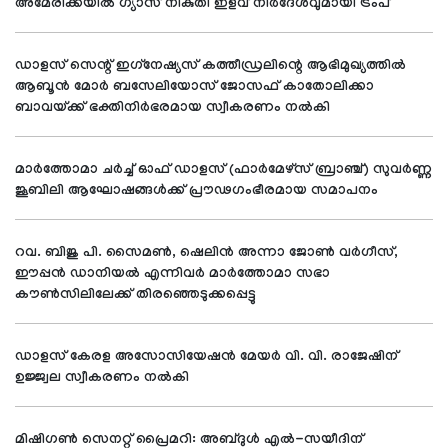
അമേരിക്കയില്‍ ഗ്യാസ് നികുതി ഇളവ് നിര്‍ദേശവുമായി ട്രംപ്
ഡാളസ് സെന്റ് ഇഗ്‌നേഷ്യസ് കത്തീഡ്രലിന്റെ ആഭിമുഖ്യത്തില്‍
ആബൂന്‍ മോര്‍ ബസേലിയോസ് ജോസഫ് കാതോലിക്കാ
ബാവയ്ക്ക് ഭക്തിനിര്‍ഭരമായ സ്വീകരണം നല്‍കി
മാര്‍ത്തോമാ ചര്‍ച്ച് ഓഫ് ഡാളസ് (ഫാര്‍മേഴ്സ് ബ്രാഞ്ച്) സുവര്‍ണ്ണ
ജൂബിലി ആഘോഷങ്ങള്‍ക്ക് പ്രൗഢഗംഭീരമായ സമാപനം
റവ. ബിജു പി. സൈമണ്‍, ഷെലിന്‍ അന്നാ ജോണ്‍ വര്‍ഗീസ്,
ഈപ്പന്‍ ഡാനിയല്‍ എന്നിവര്‍ മാര്‍ത്തോമാ സഭാ
കൗണ്‍സിലിലേക്ക് തിരഞ്ഞെടുക്കപ്പെട്ടു
ഡാളസ് കേരള അസോസിയേഷന്‍ മേയര്‍ വി. വി. രാജേഷിന്
ഉജ്ജ്വല സ്വീകരണം നല്‍കി
മിഷിഗണ്‍ സെനറ്റ് പ്രൈമറി: അബ്ദുള്‍ എല്‍-സയീദിന്