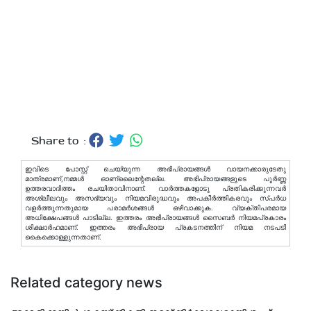
Share to :
ഇവിടെ പോസ്റ്റ് ചെയ്യുന്ന അഭിപ്രായങ്ങള്‍ വായനക്കാരുടേതു
മാത്രമാണ്,നമ്മൾ ഓണ്ലൈന്റേതല്ല. അഭിപ്രായങ്ങളുടെ പൂർണ്ണ
ഉത്തരവാദിത്തം രചയിതാവിനാണ്. വാര്‍ത്തകളോടു പ്രതികരിക്കുന്നവര്‍
അശ്ലീലവും അസഭ്യവും നിയമവിരുദ്ധവും അപകീര്‍ത്തികരവും സ്പര്‍ധ
വളര്‍ത്തുന്നതുമായ പരാമര്‍ശങ്ങള്‍ ഒഴിവാക്കുക. വ്യക്തിപരമായ
അധിക്ഷേപങ്ങള്‍ പാടില്ല. ഇത്തരം അഭിപ്രായങ്ങള്‍ സൈബര്‍ നിയമപ്രകാരം
ശിക്ഷാര്‍ഹമാണ്. ഇത്തരം അഭിപ്രായ പ്രകടനത്തിന് നിയമ നടപടി
കൈക്കൊള്ളുന്നതാണ്.
Related category news