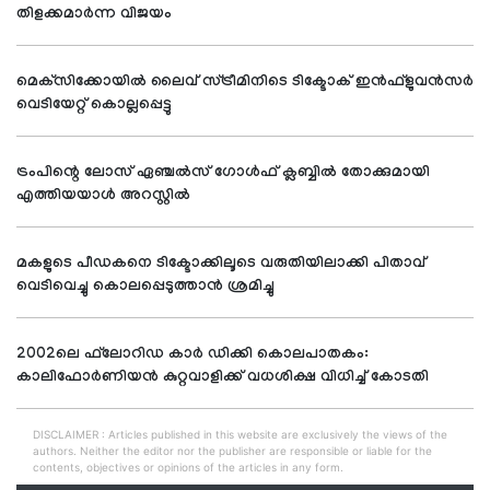
തിളക്കമാര്‍ന്ന വിജയം
മെക്‌സിക്കോയില്‍ ലൈവ് സ്ട്രീമിനിടെ ടിക്ടോക് ഇന്‍ഫ്‌ളുവന്‍സര്‍
വെടിയേറ്റ് കൊല്ലപ്പെട്ടു
ട്രംപിന്റെ ലോസ് ഏഞ്ചല്‍സ് ഗോള്‍ഫ് ക്ലബ്ബില്‍ തോക്കുമായി
എത്തിയയാള്‍ അറസ്റ്റില്‍
മകളുടെ പീഡകനെ ടിക്ടോക്കിലൂടെ വരുതിയിലാക്കി പിതാവ്
വെടിവെച്ചു കൊലപ്പെടുത്താന്‍ ശ്രമിച്ചു
2002ലെ ഫ്‌ലോറിഡ കാര്‍ ഡിക്കി കൊലപാതകം:
കാലിഫോര്‍ണിയന്‍ കുറ്റവാളിക്ക് വധശിക്ഷ വിധിച്ച് കോടതി
DISCLAIMER : Articles published in this website are exclusively the views of the
authors. Neither the editor nor the publisher are responsible or liable for the
contents, objectives or opinions of the articles in any form.