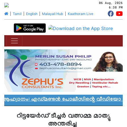
06 Aug, 2026
6:38 PM
|
Tamil
|
English
|
Malayali Hub
|
Kaathoram Live
ൻ ആഹ്വാനം: എഡ്മണ്ടൻ പോലീസിൻ്റെ വീഡിയോ വിവ
റിട്ടയേര്‍ഡ് ടീച്ചര്‍ വത്സമ്മ മാത്യു
അന്തരിച്ചു