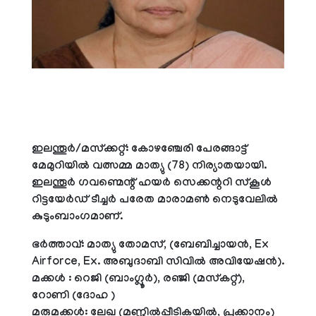
ഇലന്തൂര്‍/മസ്‌ക്കറ്റ്: കോഴഞ്ചേരി പേരങ്ങാട്ട്
മേമുറിയില്‍ വത്സമ്മ മാത്യു (78) നിര്യാതയായി.
ഇലന്തൂര്‍ ഗവണ്മെന്റ് ഹയര്‍ സെക്കന്ററി സ്‌കൂള്‍
റിട്ടയേര്‍ഡ് ടീച്ചര്‍ പരേത മാരാമണ്‍ നെടുവേലില്‍
കുടുംബാംഗമാണ്.
ഭര്‍ത്താവ്: മാത്യു തോമസ്, (ബേബിച്ചായന്‍, Ex
Airforce, Ex. അബുദാബി സിവില്‍ അവിയേഷന്‍).
മക്കള്‍ : റെജി (ബാംഗ്ലൂര്‍), രഞ്ജി (മസ്‌കറ്റ്),
റോണി (ദോഹ )
മരുമക്കള്‍: ലേഖ (മണ്ണില്‍പ്പീടികയില്‍, പ്രക്കാനം)