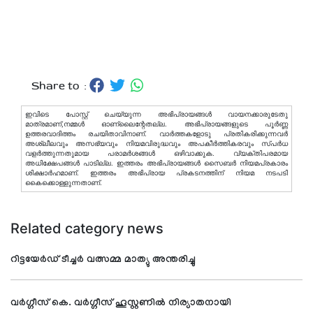
Share to :
ഇവിടെ പോസ്റ്റ് ചെയ്യുന്ന അഭിപ്രായങ്ങള്‍ വായനക്കാരുടേതു
മാത്രമാണ്,നമ്മൾ ഓണ്ലൈന്റേതല്ല. അഭിപ്രായങ്ങളുടെ പൂർണ്ണ
ഉത്തരവാദിത്തം രചയിതാവിനാണ്. വാര്‍ത്തകളോടു പ്രതികരിക്കുന്നവര്‍
അശ്ലീലവും അസഭ്യവും നിയമവിരുദ്ധവും അപകീര്‍ത്തികരവും സ്പര്‍ധ
വളര്‍ത്തുന്നതുമായ പരാമര്‍ശങ്ങള്‍ ഒഴിവാക്കുക. വ്യക്തിപരമായ
അധിക്ഷേപങ്ങള്‍ പാടില്ല. ഇത്തരം അഭിപ്രായങ്ങള്‍ സൈബര്‍ നിയമപ്രകാരം
ശിക്ഷാര്‍ഹമാണ്. ഇത്തരം അഭിപ്രായ പ്രകടനത്തിന് നിയമ നടപടി
കൈക്കൊള്ളുന്നതാണ്.
Related category news
റിട്ടയേര്‍ഡ് ടീച്ചര്‍ വത്സമ്മ മാത്യു അന്തരിച്ചു
വര്‍ഗ്ഗീസ് കെ. വര്‍ഗ്ഗീസ് ഹൂസ്റ്റണില്‍ നിര്യാതനായി