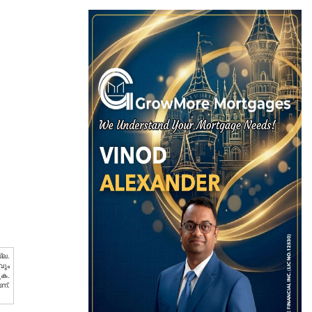
്ല.
വും
ുക.
ണ്.