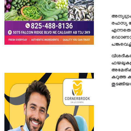
അന്യഗ്ര
രഹസ്യ രേ
എന്നതൊക്
ഡൊണാള്‍
പങ്കുവെച്
വിശദീകര
ഫയലുകളുമാ
അമേരിക്
കറുത്ത ക
തുടങ്ങിയവ