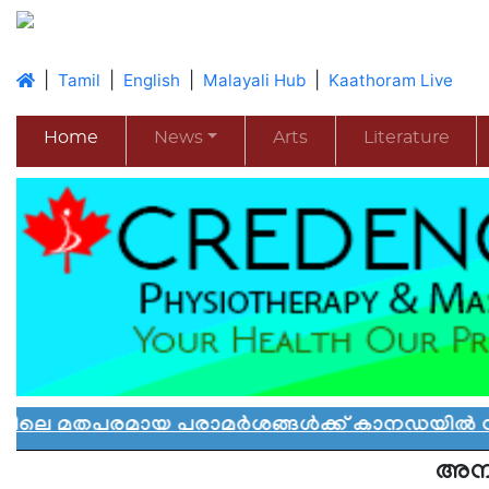
|
|
|
|
Tamil
English
Malayali Hub
Kaathoram Live
Home
News
Arts
Literature
രമായ പരാമർശങ്ങൾക്ക് കാനഡയിൽ നിയന്ത്രണം:
അന്