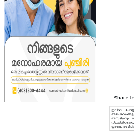
Share to
ഇവിടെ പോസ്റ്
അഭിപ്രായങ്ങളു
അസഭ്യവും നിയമ
വ്യക്തിപരമായ 
ഇത്തരം അഭിപ്