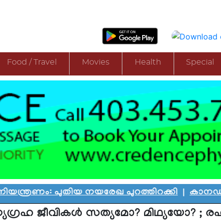
Food / Travel
Movies
Health
Special
 പുതിയ നയരേഖ പുറത്തിറക്കി
|
കാനഡയെ കണ്ണീരി
യഗ്രഹ ജീവികള്‍ സത്യമോ? മിഥ്യയോ? ; ര