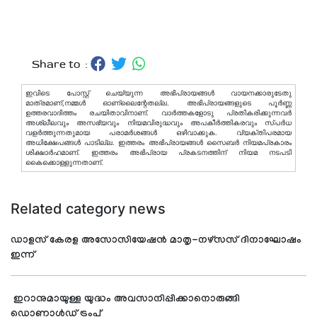
Share to :
ഇവിടെ പോസ്റ്റ് ചെയ്യുന്ന അഭിപ്രായങ്ങള്‍ വായനക്കാരുടേതു
മാത്രമാണ്,നമ്മൾ ഓണ്ലൈന്റേതല്ല. അഭിപ്രായങ്ങളുടെ പൂർണ്ണ
ഉത്തരവാദിത്തം രചയിതാവിനാണ്. വാര്‍ത്തകളോടു പ്രതികരിക്കുന്നവര്‍
അശ്ലീലവും അസഭ്യവും നിയമവിരുദ്ധവും അപകീര്‍ത്തികരവും സ്പര്‍ധ
വളര്‍ത്തുന്നതുമായ പരാമര്‍ശങ്ങള്‍ ഒഴിവാക്കുക. വ്യക്തിപരമായ
അധിക്ഷേപങ്ങള്‍ പാടില്ല. ഇത്തരം അഭിപ്രായങ്ങള്‍ സൈബര്‍ നിയമപ്രകാരം
ശിക്ഷാര്‍ഹമാണ്. ഇത്തരം അഭിപ്രായ പ്രകടനത്തിന് നിയമ നടപടി
കൈക്കൊള്ളുന്നതാണ്.
Related category news
ഡാളസ് കേരള അസോസിയേഷന്‍ മാതൃ-നഴ്‌സസ് ദിനാഘോഷം
ഇന്ന്
ഇറാനുമായുള്ള യുദ്ധം അവസാനിപ്പിക്കാനൊരുങ്ങി
ഡൊണാള്‍ഡ് ട്രംപ്