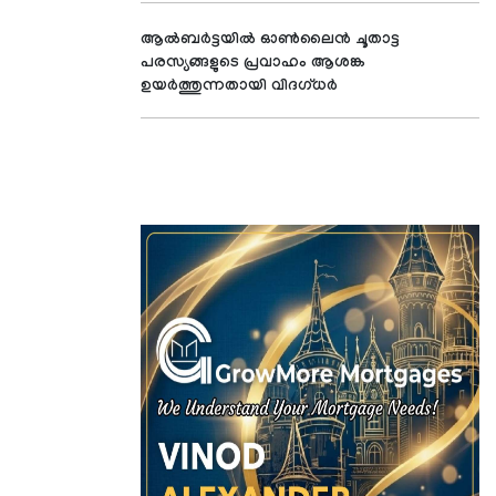
ആൽബർട്ടയിൽ ഓൺലൈൻ ചൂതാട്ട
പരസ്യങ്ങളുടെ പ്രവാഹം ആശങ്ക
ഉയർത്തുന്നതായി വിദഗ്ധർ