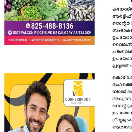
കനേഡിയൻ
ആർട്ടിഫ
സെൻ്റർ ജ
സംഭാഷണങ
ഉപയോഗിക
വൈദഗ്ധ
പങ്കുവെ
ഉപയോഗിക
പ്രവൃത്ത
തൊഴിലാ
രംഗത്തെ
നിലയിലാ
അധ്വാനത
സെൻ്ററു
ഉപയോഗിക
വിദ്യയു
ആശങ്കയ