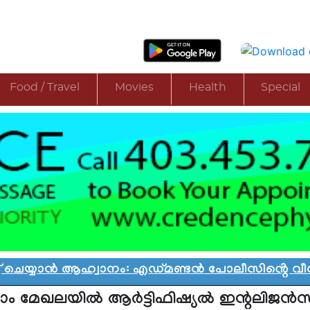
Food / Travel
Movies
Health
Special
യാൻ ആഹ്വാനം: എഡ്മണ്ടൻ പോലീസിൻ്റെ വീഡിയോ വ
ം മേഖലയിൽ ആർട്ടിഫിഷ്യൽ ഇന്റലിജൻസ