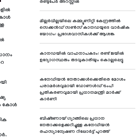
രണ്ടുപേർ അറസ്റ്റിൽ
ങളിൽ
 കോൾ
മില്ലർവില്ലയിലെ കമ്മ്യൂണിറ്റി കേന്ദ്രത്തിൽ
്ള
സെക്കൻഡ് സൺസ് കാനഡയുടെ വാർഷിക
യോഗം: പ്രദേശവാസികൾക്ക് ആശങ്ക
ിൽ
കാനഡയിൽ വാഹനാപകടം: രണ്ട് ജയിൽ
ിധാനം
ഉദ്യോഗസ്ഥരും തടവുകാരിയും കൊല്ലപ്പെട്ടു
റെ
കനേഡിയൻ നേതാക്കൾക്കെതിരെ മോശം
ായി
പരാമർശവുമായി ഡോണൾഡ് ട്രംപ്:
പ്രതികരണവുമായി പ്രധാനമന്ത്രി മാർക്ക്
ഷ്യ
കാർണി
ുതൽ കോൾ
ബിഷ്‌ണോയ് ഗ്യാങ്ങിലെ പ്രധാന
തിക
നേതാക്കളെക്കുറിച്ചുള്ള കനേഡിയൻ
രഹസ്യാന്വേഷണ റിപ്പോർട്ട് പുറത്ത്
ാർ.