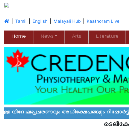
|
|
|
|
Tamil
English
Malayali Hub
Kaathoram Live
Home
News
Arts
Literature
പ്രചരണവും അധിക്ഷേപങ്ങളും റിപ്പോർട്ട് ചെയ്
ടെലികോ