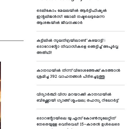
ടെലികോം മേഖലയിൽ ആർട്ടിഫിഷ്യൽ
ഇന്റലിജൻസ്: ജോലി നഷ്ടപ്പെടുമെന്ന
ആശങ്കയിൽ ജീവനക്കാർ
കട്ടിലിൽ സുഖനിദ്രയിലാണ്ട് 'കയോട്ടി':
ടൊറോൻ്റോ നിവാസികളെ ഞെട്ടിച്ച് അപൂർവ്വ
അതിഥി!
കാനഡയിൽ നിന്ന് വിദേശത്തേക്ക് കടത്താൻ
ശ്രമിച്ച 392 വാഹനങ്ങൾ പിടിച്ചെടുത്തു
വിദ്യാര്‍ത്ഥി വിസ മറയാക്കി കാനഡയില്‍
ബിഷ്ണോയി ഗ്യാങ്ങ് ശൃംഖല; രഹസ്യ റിപ്പോര്‍ട്ട്
ടൊറൻ്റോയിലെ യു.എസ് കോൺസുലേറ്റിന്
നേരെയുള്ള വെടിവെപ്പ്: 15-കാരൻ ഉൾപ്പെടെ