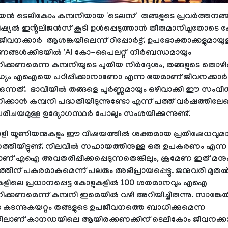
 ടെലികോം കമ്പനിയായ 'ടെലസ്' തങ്ങളുടെ പ്രവർത്തനങ്
ിഷ്യൽ ഇൻ്റലിജൻസ് കൂടി ഉൾപ്പെടുത്താൻ തീരുമാനിച്ചതോടെ
ീവനക്കാർ ആശങ്കയിലെന്ന് റിപ്പോർട്ട്. ഉപഭോക്താക്കളുമായുള
്ങൾക്കിടയിൽ 'AI കോ-പൈലറ്റ്' നിർബന്ധമായും
്കണമെന്ന കമ്പനിയുടെ പുതിയ നിർദ്ദേശം, തങ്ങളുടെ തൊഴ
്യം എഐയെ പഠിപ്പിക്കാനാണോ എന്ന ഭയമാണ് ജീവനക്കാർ
ക്കുന്നത്. ഭാവിയിൽ തങ്ങളെ പൂർണ്ണമായും ഒഴിവാക്കി ഈ സംവ
്കാൻ കമ്പനി പദ്ധതിയിടുന്നുണ്ടോ എന്ന് പത്ത് വർഷത്തിലേ
ിപരിചയമുള്ള ഉദ്യോഗസ്ഥർ പോലും സംശയിക്കുന്നുണ്ട്.
ളി യൂണിയനുകളും ഈ വിഷയത്തിൽ ശക്തമായ പ്രതിഷേധവുമ
ത്തിയിട്ടുണ്ട്. നിലവിൽ സഹായത്തിനുള്ള ഒരു ഉപകരണം എന്ന
ണ് എഐ അവതരിപ്പിക്കപ്പെടുന്നതെങ്കിലും, ക്രമേണ ഇത് മനു
്തിന് പകരമാകുമെന്ന് പലരും അഭിപ്രായപ്പെട്ടു. ജനുവരി മ
കളിലെ പ്രധാനപ്പെട്ട കോളുകളിൽ 100 ശതമാനവും എഐ
്കണമെന്ന് കമ്പനി ഇമെയിൽ വഴി അറിയിച്ചിരുന്നു. സാങ്കേ
ടെ കടന്നുകയറ്റം തങ്ങളുടെ ഉപജീവനത്തെ ബാധിക്കുമെന്ന
ിലാണ് കാനഡയിലെ ആയിരക്കണക്കിന് ടെലികോം ജീവനക്ക