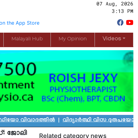
07 Aug, 2026
3:13 PM
Malayali Hub
My Opinion
Videos
ിവാദത്തിൽ
|
വിദ്യാർത്ഥി വിസ ദുരുപയോഗം ചെയ്ത്
്: ജോലി
Related category news