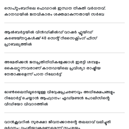
സെപ്റ്റംബറിലെ ഫെഡറൽ ഇന്ധന നികുതി വർധനവ്.
കാനഡയിൽ ജനവികാരം ശക്തമാകുന്നതായി സർവേ
ആൽബർട്ടയിൽ വിൻഡ്‌ഷീൽഡ് വാഷർ ഫ്ലൂയിഡ്
കണ്ടെയ്നറുകൾക്ക് 48 സെൻ്റ് റീസൈക്ലിംഗ് ഫീസ്
പ്രാബല്യത്തിൽ
അമേരിക്കൻ ജനപ്രതിനിധികളേക്കാൾ ഇരട്ടി ശമ്പളം
കൈപ്പറ്റുന്നവരാണ് കാനഡയിലെ പ്രവിശ്യാ രാഷ്ട്രീയ
നേതാക്കളെന്ന് പഠന റിപ്പോർട്ട്
ഓൺലൈനിലൂടെയുള്ള വിദ്വേഷപ്രചരണവും അധിക്ഷേപങ്ങളും
റിപ്പോർട്ട് ചെയ്യാൻ ആഹ്വാനം: എഡ്മണ്ടൻ പോലീസിൻ്റെ
വീഡിയോ വിവാദത്തിൽ
വാൻകൂവറിൽ സുരക്ഷാ ജീവനക്കാരൻ്റെ തലപ്പാവ് വലിച്ചൂരി
മർദ്ദനം: വംശീയാക്രമണമെന്ന് സംശയം