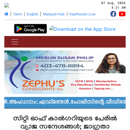
07 Aug, 2026
4:21 AM
|
Tamil
|
English
|
Malayali Hub
|
Kaathoram Live
യാൻ ആഹ്വാനം: എഡ്മണ്ടൻ പോലീസിൻ്റെ വീഡിയോ വി
സിറ്റി ഓഫ് കാൽഗറിയുടെ പേരിൽ
വ്യാജ സന്ദേശങ്ങൾ; ജാഗ്രതാ