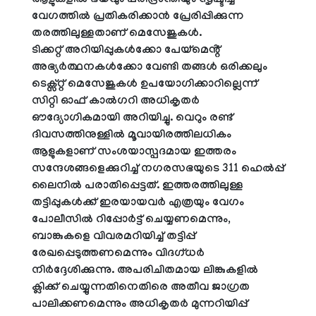
ആളുകളിൽ ഭയവും പരിഭ്രാന്തിയും സൃഷ്ടിച്ച്
വേഗത്തിൽ പ്രതികരിക്കാൻ പ്രേരിപ്പിക്കുന്ന
തരത്തിലുള്ളതാണ് മെസേജുകൾ.
ടിക്കറ്റ് അറിയിപ്പുകൾക്കോ പേയ്‌മെൻ്റ്
അഭ്യർത്ഥനകൾക്കോ വേണ്ടി തങ്ങൾ ഒരിക്കലും
ടെക്സ്റ്റ് മെസേജുകൾ ഉപയോഗിക്കാറില്ലെന്ന്
സിറ്റി ഓഫ് കാൽഗറി അധികൃതർ
ഔദ്യോഗികമായി അറിയിച്ചു. വെറും രണ്ട്
ദിവസത്തിനുള്ളിൽ മൂവായിരത്തിലധികം
ആളുകളാണ് സംശയാസ്പദമായ ഇത്തരം
സന്ദേശങ്ങളെക്കുറിച്ച് നഗരസഭയുടെ 311 ഹെൽപ്പ്
ലൈനിൽ പരാതിപ്പെട്ടത്. ഇത്തരത്തിലുള്ള
തട്ടിപ്പുകൾക്ക് ഇരയായവർ എത്രയും വേഗം
പോലീസിൽ റിപ്പോർട്ട് ചെയ്യണമെന്നും,
ബാങ്കുകളെ വിവരമറിയിച്ച് തട്ടിപ്പ്
രേഖപ്പെടുത്തണമെന്നും വിദഗ്ധർ
നിർദ്ദേശിക്കുന്നു. അപരിചിതമായ ലിങ്കുകളിൽ
ക്ലിക്ക് ചെയ്യുന്നതിനെതിരെ അതീവ ജാഗ്രത
പാലിക്കണമെന്നും അധികൃതർ മുന്നറിയിപ്പ്