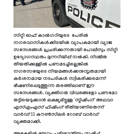
സിറ്റി ഓഫ് കാൽഗറിയുടെ പേരിൽ
നഗരവാസികൾക്കിടയിൽ വ്യാപകമായി വ്യാജ
സന്ദേശങ്ങൾ പ്രചരിക്കുന്നതായി പോലീസും സിറ്റി
ഉദ്യോഗസ്ഥരും മുന്നറിയിപ്പ് നൽകി. നിശ്ചിത
തീയതിക്കുള്ളിൽ പണമടച്ചില്ലെങ്കിൽ
നഗരസഭയുടെ നിയമങ്ങൾക്കനുസൃതമായി
കർശനമായ നടപടികൾ സ്വീകരിക്കുമെന്ന്
ഭീഷണിപ്പെടുത്തുന്ന തരത്തിലാണ് ഈ
സന്ദേശങ്ങൾ. വ്യക്തിഗത വിവരങ്ങളോ പണമോ
തട്ടിയെടുക്കാൻ ലക്ഷ്യമിട്ടുള്ള 'സ്മിഷിംഗ്' അഥവാ
എസ്എംഎസ് ഫിഷിംഗ് രീതിയാണിതെന്ന്
വാർഡ് 11 കൗൺസിലർ റോബ് വാർഡ്
വ്യക്തമാക്കി.