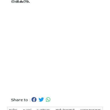
നൽകുന്നു.
Share to :
ഇവിടെ പോസ്റ്റ് ചെയ്യുന്ന അഭിപ്രായങ്ങള്‍ വായനക്കാരുടേതു