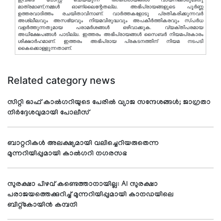
മാത്രമാണ്,നമ്മൾ ഓണ്ലൈന്റേതല്ല. അഭിപ്രായങ്ങളുടെ പൂർണ്ണ
ഉത്തരവാദിത്തം രചയിതാവിനാണ്. വാര്‍ത്തകളോടു പ്രതികരിക്കുന്നവര്‍
അശ്ലീലവും അസഭ്യവും നിയമവിരുദ്ധവും അപകീര്‍ത്തികരവും സ്പര്‍ധ
വളര്‍ത്തുന്നതുമായ പരാമര്‍ശങ്ങള്‍ ഒഴിവാക്കുക. വ്യക്തിപരമായ
അധിക്ഷേപങ്ങള്‍ പാടില്ല. ഇത്തരം അഭിപ്രായങ്ങള്‍ സൈബര്‍ നിയമപ്രകാരം
ശിക്ഷാര്‍ഹമാണ്. ഇത്തരം അഭിപ്രായ പ്രകടനത്തിന് നിയമ നടപടി
കൈക്കൊള്ളുന്നതാണ്.
Related category news
സിറ്റി ഓഫ് കാൽഗറിയുടെ പേരിൽ വ്യാജ സന്ദേശങ്ങൾ; ജാഗ്രതാ
നിർദ്ദേശവുമായി പോലീസ്
ബാറ്ററികൾ അലക്ഷ്യമായി വലിച്ചെറിയരുതെന്ന
മുന്നറിയിപ്പുമായി കാൽഗറി നഗരസഭ
സുരക്ഷാ പിഴവ് കണ്ടെത്താനായില്ല: AI സുരക്ഷാ
പരാജയത്തെക്കുറിച്ച് മുന്നറിയിപ്പുമായി കാനഡയിലെ
ബിറ്റ്‌കോയിൻ കമ്പനി