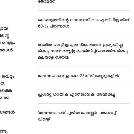
തോമസ്
മലയാളത്തിന്റെ വാനമ്പാടി കെ എസ് ചിത്രയ്ക്ക്
63-ാം പിറന്നാള്‍
ങളായ
ിന്റെ
മാത്രം
ദേശീയ ചലച്ചിത്ര പുരസ്‌കാരങ്ങള്‍ പ്രഖ്യാപിച്ചു;
്താന്‍
മികച്ച നടന്‍ മമ്മൂട്ടി; ഫെമിനിച്ചി ഫാത്തിമ മികച്ച
മലയാള സിനിമ
 വെറും
ജനനായകന്‍ ജൂലൈ 23ന് തിയേറ്ററുകളില്‍
ഒരു
യത്തെ
പ്രശസ്ത ഗായിക എസ് ജാനകി അന്തരിച്ചു
തമായ
ംഗങ്ങള്‍
'ജനനായകന്‍' പുതിയ പോസ്റ്റര്‍ പങ്കുവെച്ച്
വിജയ്
്നു,