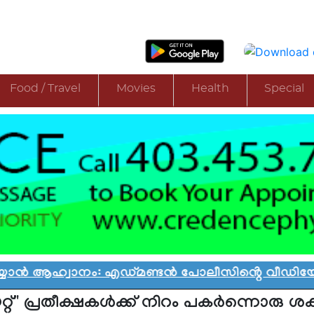
Food / Travel
Movies
Health
Special
്വാനം: എഡ്മണ്ടൻ പോലീസിൻ്റെ വീഡിയോ വിവാദത്
യറ്റ്'' പ്രതീക്ഷകള്‍ക്ക് നിറം പകര്‍ന്നൊരു