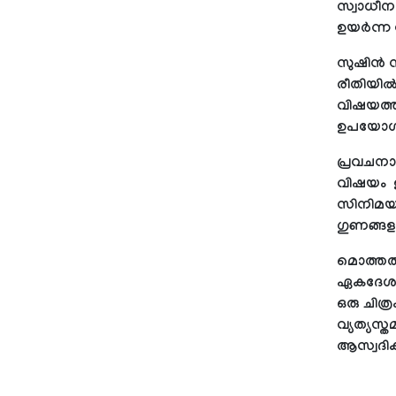
സ്വാധീന
ഉയര്‍ന്ന
സുഷിന്‍
രീതിയില്
വിഷയത്ത
ഉപയോഗിച്
പ്രവചനാ
വിഷയം ഇത
സിനിമയായ
ഗുണങ്ങളാ
മൊത്തത്ത
ഏകദേശം 
ഒരു ചിത്ര
വ്യത്യസ
ആസ്വദിക്ക