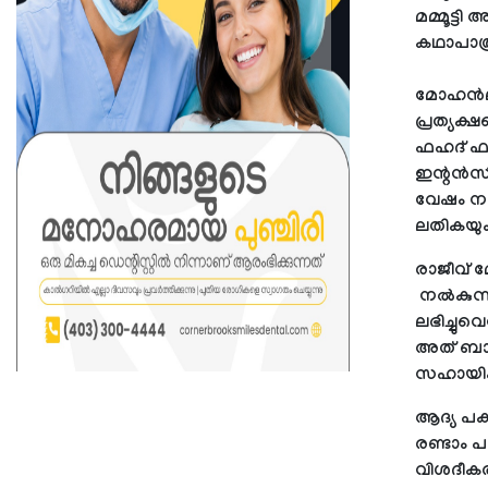
മമ്മൂട്ട
കഥാപാത്
മോഹന്‍ല
പ്രത്യക്
ഫഹദ് ഫാ
ഇന്റന്‍സ
വേഷം നന്
ലതികയും 
രാജീവ് മ
നല്‍കുന്
ലഭിച്ചു
അത് ബാധി
സഹായിക്
ആദ്യ പക
രണ്ടാം പ
വിശദീകര