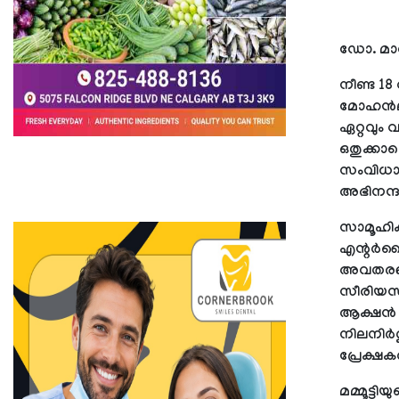
ഡോ. മാ
നീണ്ട 1
മോഹന്‍ലാല
ഏറ്റവും
ഒതുക്കാത
സംവിധായ
അഭിനന്ദ
സാമൂഹിക
എന്റര്‍ട
അവതരണമാ
സീരിയസാ
ആക്ഷന്‍ ര
നിലനിര്‍ത
പ്രേക്ഷക
മമ്മൂട്ടി