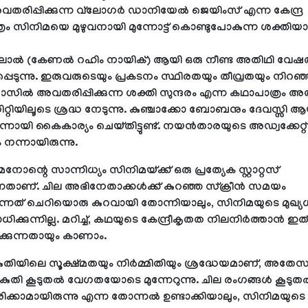
ി അവതരിപ്പിക്കുന്ന വ്‌ലോഗര്‍ ഡാനിയേല്‍ ജെയിംസ് എന്ന കേന്ദ്ര
രം സിനിമയെ മുഴുവനായി മുന്നോട്ട് കൊണ്ടുപോകുന്ന ശക്തിയ
ാല്‍ (കേണല്‍ റഹിം നായിക്) ആയി ഒരു നീണ്ട അതിഥി വേഷത്
ഷപ്പെടുന്നു. ഇരുവരുടെയും പ്രകടനം സ്ഥിരതയും തീവ്രതയും നിറ
സില്‍ അവതരിപ്പിക്കുന്ന ശക്തി സുന്ദരം എന്ന കഥാപാത്രം അത
ിറ്റിയിലൂടെ ശ്രദ്ധ നേടുന്നു. കുഞ്ചാക്കോ ബോബനും ദേവസ്സി ആ
നായി കൈകാര്യം ചെയ്തിട്ടുണ്ട്. നയന്‍താരയുടെ അഡ്വക്കേറ്റ്
നന്നായിരുന്നു.
േനോന്റെ സാന്നിധ്യം സിനിമയ്ക്ക് ഒരു പ്രത്യേക സ്റ്റാറ്റസ്
നതാണ്. ചില അഭിനേതാക്കള്‍ക്ക് കുറഞ്ഞ സ്‌ക്രീന്‍ സമയം
വെന്നത് ചെറിയൊരു കുറവായി തോന്നിയാലും, സിനിമയുടെ മുഖ
ക്കുന്നില്ല. മറിച്ച്, കഥയുടെ കേന്ദ്രീകൃതത നിലനിര്‍ത്താന്‍ ഇത
കുന്നതായും കാണാം.
ുതിയിലെ സൂക്ഷ്മതയും നിര്‍മ്മിതിയും ശ്രദ്ധേയമാണ്, അത
കുതി കൂടുതല്‍ വേഗതയോടെ മുന്നേറുന്നു. ചില രംഗങ്ങള്‍ കൂടുതല
ിക്കാമായിരുന്നു എന്ന തോന്നല്‍ ഉണ്ടാക്കിയാലും, സിനിമയു