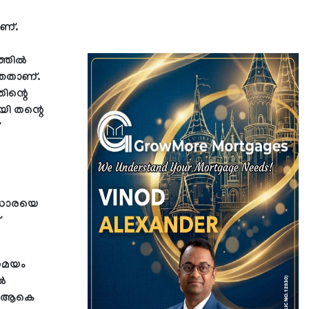
ാണ്.
തില്‍
ഞ്ഞതാണ്.
ിന്റെ
യി തന്റെ
്യധാരയെ
്
േസമയം
്‍
ടെ ആകെ