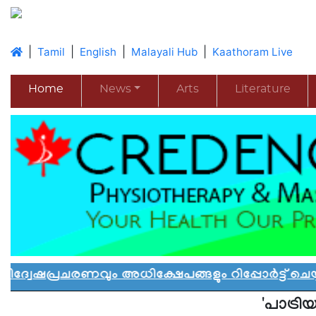
|
|
|
|
Tamil
English
Malayali Hub
Kaathoram Live
Home
News
Arts
Literature
വും അധിക്ഷേപങ്ങളും റിപ്പോർട്ട് ചെയ്യാൻ ആഹ
'പാട്രി