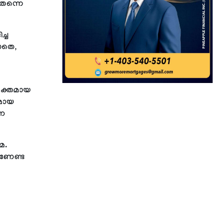
 തന്നെ
ച്ച
ലാതെ,
സക്തമായ
ുമായ
്ന
മ.
ാണേണ്ട