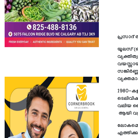
പ്രസാദ് 
യൂലസ് (
വ്യക്തിത
വയസ്സായി
സങ്കീര്‍ണ
വ്യക്തമാക്
1980-കള
ടെലിവിഷന
വലിയ ക്
ആയി വളര
ലോകമെമ്
എത്തിക്ക