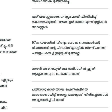
മിഷിഗണില്‍ മുങ്ങിമരിച്ചു
ഏഴ് വയസ്സുകാരനെ ക്രൂരമായി പീഡിപ്പിച്ച്
കൊലപ്പെടുത്തി: അമ്മ ഉള്‍പ്പെടെ മൂന്ന് സ്ത്രീകള്‍
അറസ്റ്റില്‍
രദ്ധേയ
97ാം വയസില്‍ വീണ്ടും ലോക റെക്കോര്‍ഡ്;
്ചു. 65
വിമാനത്തിന്റെ ചിറകിന് മുകളില്‍ നിന്ന് പറന്ന്
ന്നുണ്ടായ
ചരിത്രം കുറിച്ച് ബ്രിട്ടീഷ് മുത്തശ്ശി
സൗദി അറേബ്യയിലെ നജ്റാനില്‍ ഹൂതി
വ
ആക്രമണം; 11 പേര്‍ക്ക് പരുക്ക്
ഏറ്റവും
ഷന്‍
പതിനാറുകാരിയായ പെണ്‍കുട്ടിയെ
കാണാതായിട്ട് ഒരാഴ്ച; മകളോട് തിരിച്ചെത്താന്‍
അഭ്യര്‍ത്ഥിച്ച് പിതാവ്
ദേശം
lk',