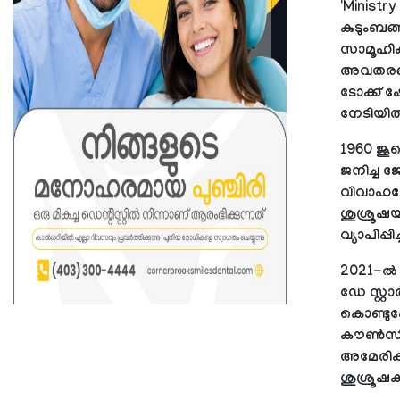
'Ministr
കുടുംബങ
സാമൂഹിക
അവതരണശൈ
ടോക്ക് 
നേടിയിരു
1960 ജൂ
ജനിച്ച ജ
വിവാഹശേഷ
ശുശ്രൂഷയ
വ്യാപിപ്പി
2021-ല്‍
ഡേ സ്റ്റാ
കൊണ്ടുപ
കൗണ്‍സി
അമേരിക്
ശുശ്രൂഷ