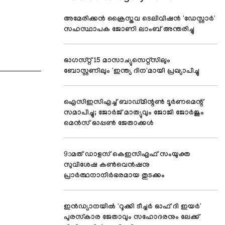
അമേരിക്കന്‍ ക്രൈസ്തവ ടെലിവിഷന്‍ 'ഡേസ്റ്റാര്‍'
സഹസ്ഥാപക ജോണി ലാംബ് അന്തരിച്ചു
ഓഗസ്റ്റ് 15 മാസാച്യുസെറ്റ്സിലും
ബോസ്റ്റണിലും 'ഇന്ത്യ ദിന'മായി പ്രഖ്യാപിച്ചു
ഐസിഇസിഎച്ച് ബാഡ്മിന്റണ്‍ ടൂര്‍ണമെന്റ്
സമാപിച്ചു; ജോര്‍ജ് മാത്യുവും ജോജി ജോര്‍ജും
മെന്‍സ് ഓപ്പണ്‍ ജേതാക്കള്‍
9ാമത് ഡാളസ് കെഇസിഎഫ് സംയുക്ത
സുവിശേഷ കണ്‍വെന്‍ഷനു
പ്രാര്‍ത്ഥനാനിര്‍ഭരമായ തുടക്കം
ഇന്‍ഡ്യാനയില്‍ 'റൂക്കി ടീച്ചര്‍ ഓഫ് ദി ഇയര്‍'
പുരസ്‌കാര ജേതാവും സഹോദരനും ലേക്ക്