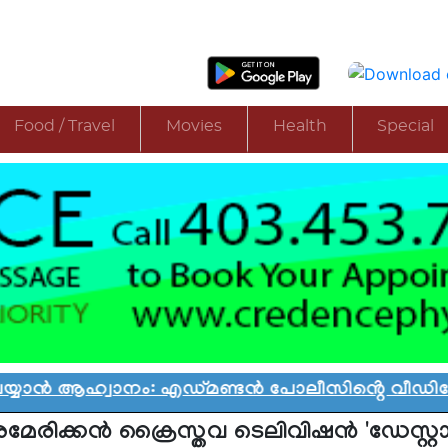
Food / Travel
Movies
Health
Special
ആഹ്വാനം: എഡ്മണ്ടൻ പോലീസിൻ്റെ വീഡിയോ വിവാദ
േരിക്കന്‍ ക്രൈസ്തവ ടെലിവിഷന്‍ 'ഡേസ്റ്റാര