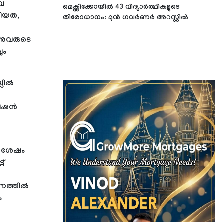
തവ
മെക്സിക്കോയില്‍ 43 വിദ്യാര്‍ത്ഥികളുടെ
മീയത,
തിരോധാനം: മുന്‍ ഗവര്‍ണര്‍ അറസ്റ്റില്‍
 അവരുടെ
ും
ില്‍
ിഷന്‍
നു ശേഷം
ട്
ത്തില്‍
ം