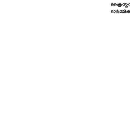
ക്രൈസ്ത
ഓര്‍മ്മി