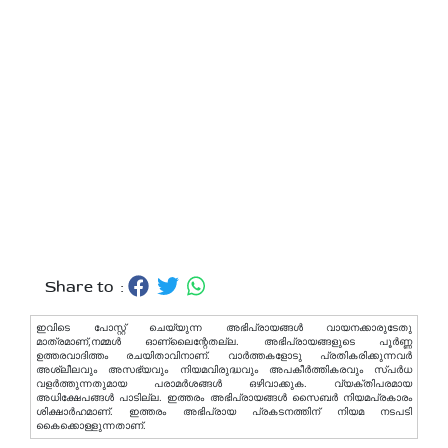
Share to :
ഇവിടെ പോസ്റ്റ് ചെയ്യുന്ന അഭിപ്രായങ്ങള്‍ വായനക്കാരുടേതു
മാത്രമാണ്,നമ്മൾ ഓണ്ലൈന്റേതല്ല. അഭിപ്രായങ്ങളുടെ പൂർണ്ണ
ഉത്തരവാദിത്തം രചയിതാവിനാണ്. വാര്‍ത്തകളോടു പ്രതികരിക്കുന്നവര്‍
അശ്ലീലവും അസഭ്യവും നിയമവിരുദ്ധവും അപകീര്‍ത്തികരവും സ്പര്‍ധ
വളര്‍ത്തുന്നതുമായ പരാമര്‍ശങ്ങള്‍ ഒഴിവാക്കുക. വ്യക്തിപരമായ
അധിക്ഷേപങ്ങള്‍ പാടില്ല. ഇത്തരം അഭിപ്രായങ്ങള്‍ സൈബര്‍ നിയമപ്രകാരം
ശിക്ഷാര്‍ഹമാണ്. ഇത്തരം അഭിപ്രായ പ്രകടനത്തിന് നിയമ നടപടി
കൈക്കൊള്ളുന്നതാണ്.