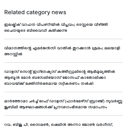
Related category news
ഇലക്ട്രിക് വാഹന വിപണിയില്‍ വിപ്ലവം; ടെസ്ലയെ വീഴ്ത്തി
ചൈനയുടെ ബിവൈഡി കുതിക്കുന്നു
വിമാനത്തിന്റെ എമര്‍ജന്‍സി വാതില്‍ തുറക്കാന്‍ ശ്രമം; മലയാളി
അറസ്റ്റില്‍
ഡാളസ് സെന്റ് ഇഗ്‌നേഷ്യസ് കത്തീഡ്രലിന്റെ ആഭിമുഖ്യത്തില്‍
ആബൂന്‍ മോര്‍ ബസേലിയോസ് ജോസഫ് കാതോലിക്കാ
ബാവയ്ക്ക് ഭക്തിനിര്‍ഭരമായ സ്വീകരണം നല്‍കി
മാര്‍ത്തോമാ ചര്‍ച്ച് ഓഫ് ഡാളസ് (ഫാര്‍മേഴ്സ് ബ്രാഞ്ച്) സുവര്‍ണ്ണ
ജൂബിലി ആഘോഷങ്ങള്‍ക്ക് പ്രൗഢഗംഭീരമായ സമാപനം
റവ. ബിജു പി. സൈമണ്‍, ഷെലിന്‍ അന്നാ ജോണ്‍ വര്‍ഗീസ്,