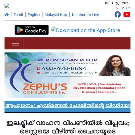
06 Aug, 2026
6:12 PM
|
Tamil
|
English
|
Malayali Hub
|
Kaathoram Live
ാൻ ആഹ്വാനം: എഡ്മണ്ടൻ പോലീസിൻ്റെ വീഡിയോ വിവ
ഇലക്ട്രിക് വാഹന വിപണിയില്‍ വിപ്ലവം;
ടെസ്ലയെ വീഴ്ത്തി ചൈനയുടെ