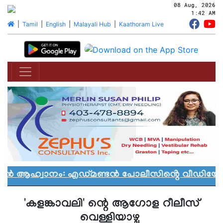
08 Aug, 2026
1:42 AM
|
Tamil
|
English
|
Malayali Hub
|
Kaathoram Live
യാൻ ആഹ്വാനം: എഡ്മണ്ടൻ പോലീസിൻ്റെ വീഡിയോ വ
'കളങ്കാവലി' ന്റെ ആഗോള റീലീസ്
വെള്ളിയാഴ്ച