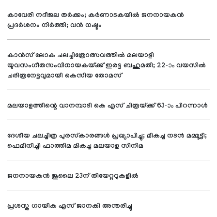
കാവേരി നദീജല തര്‍ക്കം; കര്‍ണാടകയില്‍ ജനനായകന്‍
പ്രദര്‍ശനം നിര്‍ത്തി; വന്‍ നഷ്ടം
കാന്‍സ് ലോക ചലച്ചിത്രോത്സവത്തില്‍ മലയാളി
യുവസംഗീതസംവിധായകയ്ക്ക് ഇരട്ട ബഹുമതി; 22-ാം വയസില്‍
ചരിത്രനേട്ടവുമായി കെസിയ തോമസ്
മലയാളത്തിന്റെ വാനമ്പാടി കെ എസ് ചിത്രയ്ക്ക് 63-ാം പിറന്നാള്‍
ദേശീയ ചലച്ചിത്ര പുരസ്‌കാരങ്ങള്‍ പ്രഖ്യാപിച്ചു; മികച്ച നടന്‍ മമ്മൂട്ടി;
ഫെമിനിച്ചി ഫാത്തിമ മികച്ച മലയാള സിനിമ
ജനനായകന്‍ ജൂലൈ 23ന് തിയേറ്ററുകളില്‍
പ്രശസ്ത ഗായിക എസ് ജാനകി അന്തരിച്ചു