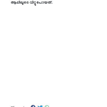
ആപ്പിലൂടെ വിറ്റുപോയത്.