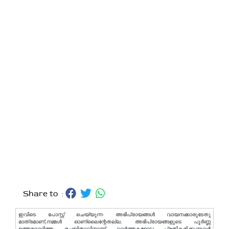
Share to :
ഇവിടെ പോസ്റ്റ് ചെയ്യുന്ന അഭിപ്രായങ്ങള്‍ വായനക്കാരുടേതു
മാത്രമാണ്,നമ്മൾ ഓണ്ലൈന്റേതല്ല. അഭിപ്രായങ്ങളുടെ പൂർണ്ണ
ഉത്തരവാദിത്തം രചയിതാവിനാണ്. വാര്‍ത്തകളോടു പ്രതികരിക്കുന്നവര്‍