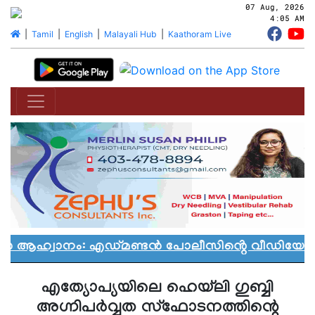
07 Aug, 2026
4:05 AM
|
Tamil
|
English
|
Malayali Hub
|
Kaathoram Live
ാൻ ആഹ്വാനം: എഡ്മണ്ടൻ പോലീസിൻ്റെ വീഡിയോ വി
എത്യോപ്യയിലെ ഹെയ്‌ലി ഗുബ്ബി
അഗ്നിപര്‍വ്വത സ്ഫോടനത്തിന്റെ