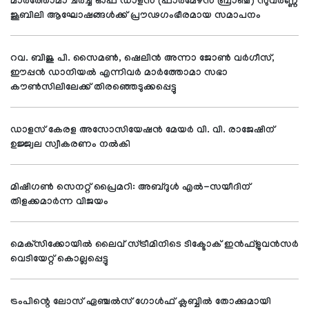
മാര്‍ത്തോമാ ചര്‍ച്ച് ഓഫ് ഡാളസ് (ഫാര്‍മേഴ്സ് ബ്രാഞ്ച്) സുവര്‍ണ്ണ
ജൂബിലി ആഘോഷങ്ങള്‍ക്ക് പ്രൗഢഗംഭീരമായ സമാപനം
റവ. ബിജു പി. സൈമണ്‍, ഷെലിന്‍ അന്നാ ജോണ്‍ വര്‍ഗീസ്,
ഈപ്പന്‍ ഡാനിയല്‍ എന്നിവര്‍ മാര്‍ത്തോമാ സഭാ
കൗണ്‍സിലിലേക്ക് തിരഞ്ഞെടുക്കപ്പെട്ടു
ഡാളസ് കേരള അസോസിയേഷന്‍ മേയര്‍ വി. വി. രാജേഷിന്
ഉജ്ജ്വല സ്വീകരണം നല്‍കി
മിഷിഗണ്‍ സെനറ്റ് പ്രൈമറി: അബ്ദുള്‍ എല്‍-സയീദിന്
തിളക്കമാര്‍ന്ന വിജയം
മെക്‌സിക്കോയില്‍ ലൈവ് സ്ട്രീമിനിടെ ടിക്ടോക് ഇന്‍ഫ്‌ളുവന്‍സര്‍
വെടിയേറ്റ് കൊല്ലപ്പെട്ടു
ട്രംപിന്റെ ലോസ് ഏഞ്ചല്‍സ് ഗോള്‍ഫ് ക്ലബ്ബില്‍ തോക്കുമായി