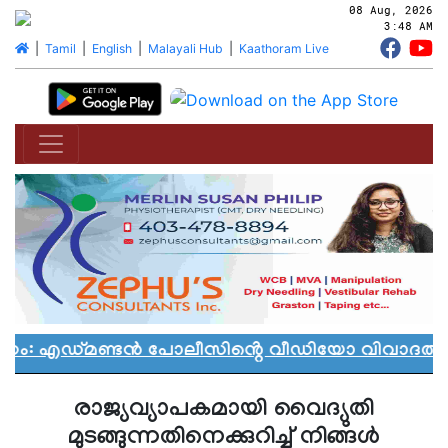
08 Aug, 2026
3:48 AM
|
Tamil
|
English
|
Malayali Hub
|
Kaathoram Live
ം: എഡ്മണ്ടൻ പോലീസിൻ്റെ വീഡിയോ വിവാദത്തിൽ
രാജ്യവ്യാപകമായി വൈദ്യുതി
മുടങ്ങുന്നതിനെക്കുറിച്ച് നിങ്ങള്‍