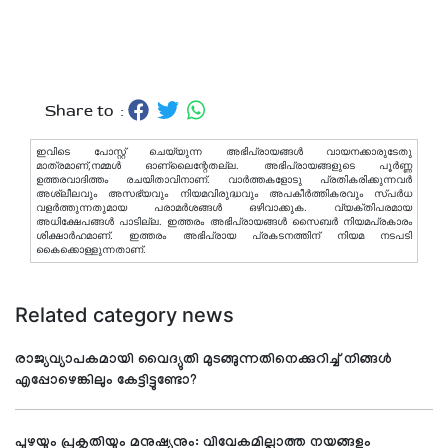
Share to :
ഇവിടെ പോസ്റ്റ് ചെയ്യുന്ന അഭിപ്രായങ്ങള്‍ വായനക്കാരുടേതു
മാത്രമാണ്,നമ്മൾ ഓണ്ലൈന്റേതല്ല. അഭിപ്രായങ്ങളുടെ പൂർണ്ണ
ഉത്തരവാദിത്തം രചയിതാവിനാണ്. വാര്‍ത്തകളോടു പ്രതികരിക്കുന്നവര്‍
അശ്ലീലവും അസഭ്യവും നിയമവിരുദ്ധവും അപകീര്‍ത്തികരവും സ്പര്‍ധ
വളര്‍ത്തുന്നതുമായ പരാമര്‍ശങ്ങള്‍ ഒഴിവാക്കുക. വ്യക്തിപരമായ
അധിക്ഷേപങ്ങള്‍ പാടില്ല. ഇത്തരം അഭിപ്രായങ്ങള്‍ സൈബര്‍ നിയമപ്രകാരം
ശിക്ഷാര്‍ഹമാണ്. ഇത്തരം അഭിപ്രായ പ്രകടനത്തിന് നിയമ നടപടി
കൈക്കൊള്ളുന്നതാണ്.
Related category news
രാജ്യവ്യാപകമായി വൈദ്യുതി മുടങ്ങുന്നതിനെക്കുറിച്ച് നിങ്ങള്‍
എപ്പോഴെങ്കിലും കേട്ടിട്ടുണ്ടോ?
പുഴയും പ്രകൃതിയും മനുഷ്യനും: വിവേകമില്ലാത്ത നയങ്ങളും