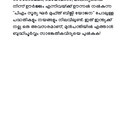
സൗരോര്‍ജ്ജം, ബയോമാസ്, മാലിന്യത്തില്‍
നിന്ന് ഊര്‍ജ്ജം എന്നിവയ്ക്ക് ഊന്നല്‍ നല്‍കുന്ന
''പിഎം സൂര്യ ഘര്‍ മുഫ്ത് ബിജ്ലി യോജന'' പോലുള്ള
പദ്ധതികളും നയങ്ങളും നിലവിലുണ്ട്. ഇത് ഇന്ത്യക്ക്
നല്ല ഒരു അവസരമാണ്, മുന്‍പന്തിയില്‍ എത്താന്‍
ബുദ്ധിപൂര്‍വ്വം സാങ്കേതീകവിദ്യയെ പുല്‍കുക!