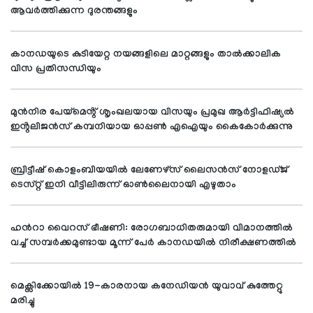
ആവര്‍ത്തിക്കുന്ന ദുരന്തങ്ങളും
കാനഡയുടെ കുടിയേറ്റ നയങ്ങളിലെ മാറ്റങ്ങളും താൽക്കാലിക
വിസ പ്രതിസന്ധിയും
മുൻനിര പേയ്‌മെൻ്റ് ശൃംഖലയായ വിസയും പ്രമുഖ ആർട്ടിഫിഷ്യൽ
ഇൻ്റലിജൻസ് കമ്പനിയായ ഓപ്പൺ എഐയും കൈകോർക്കുന്നു
ബ്രിട്ടീഷ് കൊളംബിയയിൽ ലേണേഴ്സ് ലൈസൻസ് നോളഡ്ജ്
ടെസ്റ്റ് ഇനി വീട്ടിലിരുന്ന് ഓൺലൈനായി എഴുതാം
ഹൻറാ വൈറസ് ഭീഷണി: രോഗബാധിതരുമായി വിമാനത്തിൽ
വച്ച് സമ്പർക്കമുണ്ടായ മൂന്ന് പേർ കാനഡയിൽ നിരീക്ഷണത്തിൽ
മെക്സിക്കോയിൽ 19-കാരനായ കനേഡിയൻ യുവാവ് കുത്തേറ്റു
മരിച്ചു