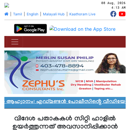
08 Aug, 2026
4:13 AM
|
Tamil
|
English
|
Malayali Hub
|
Kaathoram Live
ാൻ ആഹ്വാനം: എഡ്മണ്ടൻ പോലീസിൻ്റെ വീഡിയോ വി
വിദേശ പതാകകൾ സിറ്റി ഹാളിൽ
ഉയർത്തുന്നത് അവസാനിപ്പിക്കാൻ