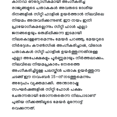
കാനഡ ഔദ്യോഗികമായി അംഗീകരിച്ച
രാജ്യങ്ങളുടെ പതാകകൾ അവരുടെ ദേശീയ
ദിനങ്ങളിൽ സിറ്റി ഹാളിൽ ഉയർത്താൻ നിലവിലെ
നിയമം അനുവദിക്കുന്നുണ്ട്. ഈ നയം ഇനി
പ്രായോഗികമല്ലെന്നും സിറ്റി ഹാൾ എല്ലാ
ജനങ്ങളെയും ഒരുമിപ്പിക്കുന്ന ഇടമായി
നിലകൊള്ളണമെന്നും മേയർ പറഞ്ഞു. മേയറുടെ
നിർദ്ദേശം കൗൺസിൽ അംഗീകരിച്ചാൽ, വിദേശ
പതാകകൾ സിറ്റി ഹാളിൽ ഉയർത്തുന്നതിനുള്ള
എല്ലാ അപേക്ഷകളും പൂർണ്ണമായും നിർത്തലാക്കും.
നിലവിലെ നിയമപ്രകാരം നേരത്തെ
അംഗീകരിച്ചിട്ടുള്ള പലസ്തീൻ പതാക ഉയർത്തുന്ന
ചടങ്ങ് ഈ നവംബർ 15-ന് നടത്തുമെന്നും
അദ്ദേഹം വ്യക്തമാക്കി. അന്താരാഷ്ട്ര
സംഘർഷങ്ങളിൽ സിറ്റി ഹോൾ പക്ഷം
ചേരുന്നതായി തോന്നരുതെന്ന നിലപാടാണ്
പുതിയ നീക്കത്തിലൂടെ മേയർ മുന്നോട്ട്
വെക്കുന്നത്.