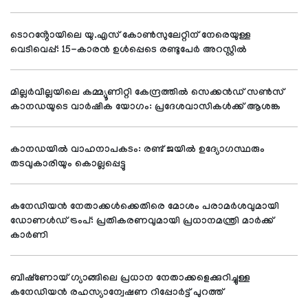
ടൊറൻ്റോയിലെ യു.എസ് കോൺസുലേറ്റിന് നേരെയുള്ള
വെടിവെപ്പ്: 15-കാരൻ ഉൾപ്പെടെ രണ്ടുപേർ അറസ്റ്റിൽ
മില്ലർവില്ലയിലെ കമ്മ്യൂണിറ്റി കേന്ദ്രത്തിൽ സെക്കൻഡ് സൺസ്
കാനഡയുടെ വാർഷിക യോഗം: പ്രദേശവാസികൾക്ക് ആശങ്ക
കാനഡയിൽ വാഹനാപകടം: രണ്ട് ജയിൽ ഉദ്യോഗസ്ഥരും
തടവുകാരിയും കൊല്ലപ്പെട്ടു
കനേഡിയൻ നേതാക്കൾക്കെതിരെ മോശം പരാമർശവുമായി
ഡോണൾഡ് ട്രംപ്: പ്രതികരണവുമായി പ്രധാനമന്ത്രി മാർക്ക്
കാർണി
ബിഷ്‌ണോയ് ഗ്യാങ്ങിലെ പ്രധാന നേതാക്കളെക്കുറിച്ചുള്ള
കനേഡിയൻ രഹസ്യാന്വേഷണ റിപ്പോർട്ട് പുറത്ത്