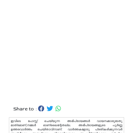
Share to :
ഇവിടെ പോസ്റ്റ് ചെയ്യുന്ന അഭിപ്രായങ്ങള്‍ വായനക്കാരുടേതു
മാത്രമാണ്,നമ്മൾ ഓണ്ലൈന്റേതല്ല. അഭിപ്രായങ്ങളുടെ പൂർണ്ണ
ഉത്തരവാദിത്തം രചയിതാവിനാണ്. വാര്‍ത്തകളോടു പ്രതികരിക്കുന്നവര്‍