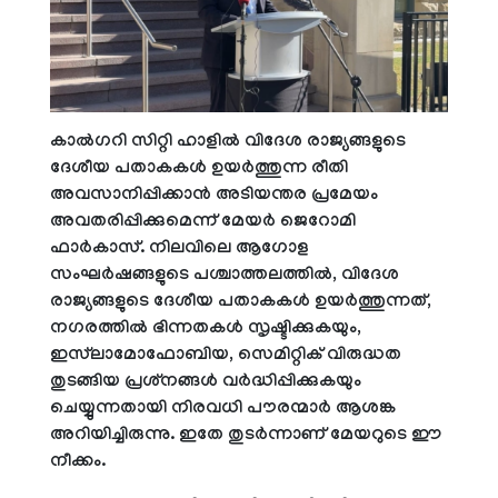
കാൽഗറി സിറ്റി ഹാളിൽ വിദേശ രാജ്യങ്ങളുടെ
ദേശീയ പതാകകൾ ഉയർത്തുന്ന രീതി
അവസാനിപ്പിക്കാൻ അടിയന്തര പ്രമേയം
അവതരിപ്പിക്കുമെന്ന് മേയർ ജെറോമി
ഫാർകാസ്. നിലവിലെ ആഗോള
സംഘർഷങ്ങളുടെ പശ്ചാത്തലത്തിൽ, വിദേശ
രാജ്യങ്ങളുടെ ദേശീയ പതാകകൾ ഉയർത്തുന്നത്,
നഗരത്തിൽ ഭിന്നതകൾ സൃഷ്ടിക്കുകയും,
ഇസ്‌ലാമോഫോബിയ, സെമിറ്റിക് വിരുദ്ധത
തുടങ്ങിയ പ്രശ്‌നങ്ങൾ വർദ്ധിപ്പിക്കുകയും
ചെയ്യുന്നതായി നിരവധി പൗരന്മാർ ആശങ്ക
അറിയിച്ചിരുന്നു. ഇതേ തുടർന്നാണ് മേയറുടെ ഈ
നീക്കം.