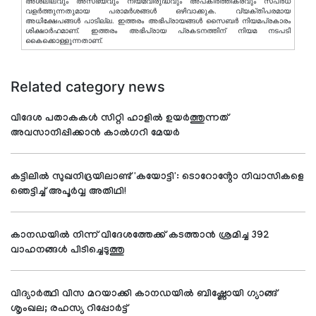
അശ്ലീലവും അസഭ്യവും നിയമവിരുദ്ധവും അപകീര്‍ത്തികരവും സ്പര്‍ധ
വളര്‍ത്തുന്നതുമായ പരാമര്‍ശങ്ങള്‍ ഒഴിവാക്കുക. വ്യക്തിപരമായ
അധിക്ഷേപങ്ങള്‍ പാടില്ല. ഇത്തരം അഭിപ്രായങ്ങള്‍ സൈബര്‍ നിയമപ്രകാരം
ശിക്ഷാര്‍ഹമാണ്. ഇത്തരം അഭിപ്രായ പ്രകടനത്തിന് നിയമ നടപടി
കൈക്കൊള്ളുന്നതാണ്.
Related category news
വിദേശ പതാകകൾ സിറ്റി ഹാളിൽ ഉയർത്തുന്നത്
അവസാനിപ്പിക്കാൻ കാൽഗറി മേയർ
കട്ടിലിൽ സുഖനിദ്രയിലാണ്ട് 'കയോട്ടി': ടൊറോൻ്റോ നിവാസികളെ
ഞെട്ടിച്ച് അപൂർവ്വ അതിഥി!
കാനഡയിൽ നിന്ന് വിദേശത്തേക്ക് കടത്താൻ ശ്രമിച്ച 392
വാഹനങ്ങൾ പിടിച്ചെടുത്തു
വിദ്യാര്‍ത്ഥി വിസ മറയാക്കി കാനഡയില്‍ ബിഷ്ണോയി ഗ്യാങ്ങ്
ശൃംഖല; രഹസ്യ റിപ്പോര്‍ട്ട്