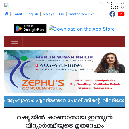
08 Aug, 2026
6:39 AM
|
Tamil
|
English
|
Malayali Hub
|
Kaathoram Live
ാൻ ആഹ്വാനം: എഡ്മണ്ടൻ പോലീസിൻ്റെ വീഡിയോ വി
റഷ്യയില്‍ കാണാതായ ഇന്ത്യന്‍
വിദ്യാര്‍ത്ഥിയുടെ മൃതദേഹം