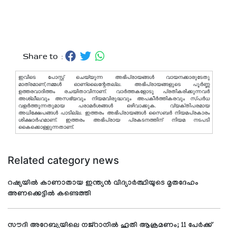
Share to :
ഇവിടെ പോസ്റ്റ് ചെയ്യുന്ന അഭിപ്രായങ്ങള്‍ വായനക്കാരുടേതു
മാത്രമാണ്,നമ്മൾ ഓണ്ലൈന്റേതല്ല. അഭിപ്രായങ്ങളുടെ പൂർണ്ണ
ഉത്തരവാദിത്തം രചയിതാവിനാണ്. വാര്‍ത്തകളോടു പ്രതികരിക്കുന്നവര്‍
അശ്ലീലവും അസഭ്യവും നിയമവിരുദ്ധവും അപകീര്‍ത്തികരവും സ്പര്‍ധ
വളര്‍ത്തുന്നതുമായ പരാമര്‍ശങ്ങള്‍ ഒഴിവാക്കുക. വ്യക്തിപരമായ
അധിക്ഷേപങ്ങള്‍ പാടില്ല. ഇത്തരം അഭിപ്രായങ്ങള്‍ സൈബര്‍ നിയമപ്രകാരം
ശിക്ഷാര്‍ഹമാണ്. ഇത്തരം അഭിപ്രായ പ്രകടനത്തിന് നിയമ നടപടി
കൈക്കൊള്ളുന്നതാണ്.
Related category news
റഷ്യയില്‍ കാണാതായ ഇന്ത്യന്‍ വിദ്യാര്‍ത്ഥിയുടെ മൃതദേഹം
അണക്കെട്ടില്‍ കണ്ടെത്തി
സൗദി അറേബ്യയിലെ നജ്റാനില്‍ ഹൂതി ആക്രമണം; 11 പേര്‍ക്ക്