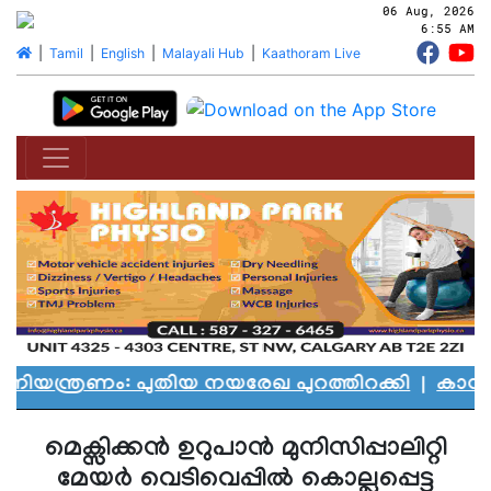
06 Aug, 2026
6:55 AM
|
Tamil
|
English
|
Malayali Hub
|
Kaathoram Live
്രണം: പുതിയ നയരേഖ പുറത്തിറക്കി
|
കാനഡയെ ക
മെക്സിക്കന്‍ ഉറുപാന്‍ മുനിസിപ്പാലിറ്റി
മേയര്‍ വെടിവെപ്പില്‍ കൊല്ലപ്പെട്ടു