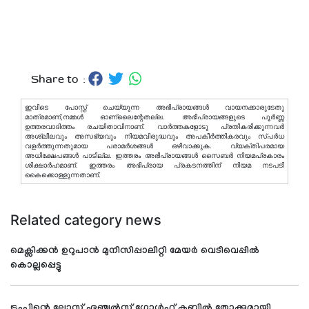
Share to :
ഇവിടെ പോസ്റ്റ് ചെയ്യുന്ന അഭിപ്രായങ്ങള്‍ വായനക്കാരുടേതു
മാത്രമാണ്,നമ്മൾ ഓണ്ലൈന്റേതല്ല. അഭിപ്രായങ്ങളുടെ പൂർണ്ണ
ഉത്തരവാദിത്തം രചയിതാവിനാണ്. വാര്‍ത്തകളോടു പ്രതികരിക്കുന്നവര്‍
അശ്ലീലവും അസഭ്യവും നിയമവിരുദ്ധവും അപകീര്‍ത്തികരവും സ്പര്‍ധ
വളര്‍ത്തുന്നതുമായ പരാമര്‍ശങ്ങള്‍ ഒഴിവാക്കുക. വ്യക്തിപരമായ
അധിക്ഷേപങ്ങള്‍ പാടില്ല. ഇത്തരം അഭിപ്രായങ്ങള്‍ സൈബര്‍ നിയമപ്രകാരം
ശിക്ഷാര്‍ഹമാണ്. ഇത്തരം അഭിപ്രായ പ്രകടനത്തിന് നിയമ നടപടി
കൈക്കൊള്ളുന്നതാണ്.
Related category news
മെക്സിക്കന്‍ ഉറുപാന്‍ മുനിസിപ്പാലിറ്റി മേയര്‍ വെടിവെപ്പില്‍
കൊല്ലപ്പെട്ടു
ട്രംപിന്റെ ലോസ് ഏഞ്ചല്‍സ് ഗോള്‍ഫ് ക്ലബ്ബില്‍ തോക്കുമായി