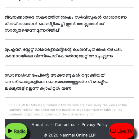
ജീവനക്കാരുടെ സമരത്തിന് ശേഷം സർവീസുകൾ സാധാരണ
നിലയിലാക്കാൻ വെസ്റ്റ്‌ജെറ്റ്; തുടർ തടസ്സങ്ങൾക്ക്
സാധ്യതയെന്ന് മുന്നറിയിപ്പ്
യു.എസ്. സ്റ്റേറ്റ് ഡിപ്പാർട്ട്മെൻ്റിൻ്റെ ചെലവ് ചുരുക്കൽ നടപടി:
കാനഡയിലെ വിന്നിപെഗ് കോൺസുലേറ്റ് അടച്ചുപൂട്ടുന്നു
ഡോണൾഡ് ട്രംപിൻ്റെ അക്കൗണ്ടുകൾ റദ്ദാക്കിയത്
പണമിടപാടുകളിലെ സംശയത്തെത്തുടർന്ന്: രാഷ്ട്രീയ
ലക്ഷ്യങ്ങളില്ലെന്ന് ക്യാപിറ്റൽ വൺ
DISCLAIMER : Articles published in this website are exclusively the views of the
authors. Neither the editor nor the publisher are responsible or liable for the
contents, objectives or opinions of the articles in any form.
About us
Contact us
Privacy Policy
Radio
Live TV
© 2020 Nammal Online LLP