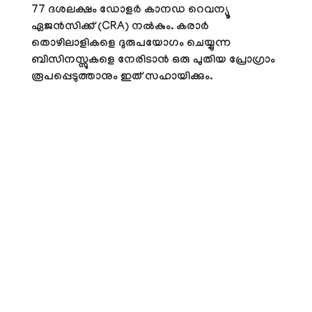
77 ദശലക്ഷം ഡോളർ കാനഡ റെവന്യൂ
ഏജൻസിക്ക് (CRA) നൽകും. കരാർ
തൊഴിലാളികളെ ദുരുപയോഗം ചെയ്യുന്ന
ബിസിനസ്സുകളെ നേരിടാൻ ഒരു പുതിയ പ്രോഗ്രാം
രൂപപ്പെടുത്താനും ഇത് സഹായിക്കും.