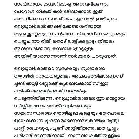
സംവിധാനം കമ്പനികളെ അനുവദിക്കുന്നു.
പേറോൾ നികുതികൾ ഒഴിവാക്കാൻ ഇത്
കമ്പനികളെ സഹായിക്കും. എന്നാൽ ഇതിലൂടെ
ഡ്രൈവർമാർക്ക് ലഭിക്കേണ്ട ശരിയായ
ആനുകൂല്യങ്ങളും പെൻഷനും നിഷേധിക്കപ്പെടുകയും
ചെയ്യും. ഈ രീതി തൊഴിലാളികളോടും നിയമം
അനുസരിക്കുന്ന കമ്പനികളോടുമുള്ള
അനീതിയാണെന്നാണ് സർക്കാർ പറയുന്നത്.
ഡ്രൈവർമാരുടെ സുരക്ഷയും ന്യായമായ
തൊഴിൽ സാഹചര്യങ്ങളും അപകടത്തിലാണെന്ന്
ചൂണ്ടിക്കാട്ടി ബ്ലോക്ക് ക്യുബെക്കോയിസ് ഈ
പരിഷ്കാരങ്ങൾക്കായി സമ്മർദ്ദം
ചെലുത്തിയിരുന്നു. ഡ്രൈവർമാരുടെ ഈ തെറ്റായ
വർഗ്ഗീകരണം തൊഴിലാളികളെയും
സത്യസന്ധരായ തൊഴിലുടമകളെയും ഒരുപോലെ
ദ്രോഹിക്കുന്ന ചൂഷണമാണെന്ന് തൊഴിൽ മന്ത്രി
പാറ്റി ഹൈഡുവും ചൂണ്ടിക്കാട്ടിയിരുന്നു. ഈ പ്രശ്നം
പരിഹരിക്കുന്നതിനായി, നാല് വർഷത്തിനുള്ളിൽ