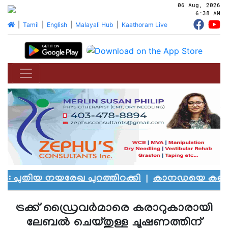
06 Aug, 2026
6:38 AM
|
Tamil
|
English
|
Malayali Hub
|
Kaathoram Live
ിയ നയരേഖ പുറത്തിറക്കി
|
കാനഡയെ കണ്ണീരിലാഴ്
ട്രക്ക് ഡ്രൈവർമാരെ കരാറുകാരായി
ലേബൽ ചെയ്തുള്ള ചൂഷണത്തിന്