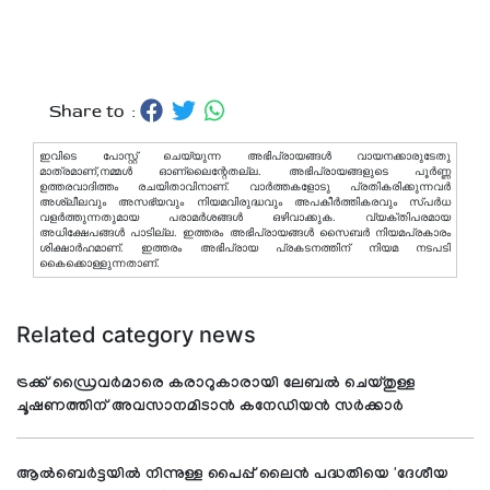
Share to :
ഇവിടെ പോസ്റ്റ് ചെയ്യുന്ന അഭിപ്രായങ്ങള്‍ വായനക്കാരുടേതു
മാത്രമാണ്,നമ്മൾ ഓണ്ലൈന്റേതല്ല. അഭിപ്രായങ്ങളുടെ പൂർണ്ണ
ഉത്തരവാദിത്തം രചയിതാവിനാണ്. വാര്‍ത്തകളോടു പ്രതികരിക്കുന്നവര്‍
അശ്ലീലവും അസഭ്യവും നിയമവിരുദ്ധവും അപകീര്‍ത്തികരവും സ്പര്‍ധ
വളര്‍ത്തുന്നതുമായ പരാമര്‍ശങ്ങള്‍ ഒഴിവാക്കുക. വ്യക്തിപരമായ
അധിക്ഷേപങ്ങള്‍ പാടില്ല. ഇത്തരം അഭിപ്രായങ്ങള്‍ സൈബര്‍ നിയമപ്രകാരം
ശിക്ഷാര്‍ഹമാണ്. ഇത്തരം അഭിപ്രായ പ്രകടനത്തിന് നിയമ നടപടി
കൈക്കൊള്ളുന്നതാണ്.
Related category news
ട്രക്ക് ഡ്രൈവർമാരെ കരാറുകാരായി ലേബൽ ചെയ്തുള്ള
ചൂഷണത്തിന് അവസാനമിടാൻ കനേഡിയൻ സർക്കാർ
ആൽബെർട്ടയിൽ നിന്നുള്ള പൈപ്പ് ലൈൻ പദ്ധതിയെ 'ദേശീയ