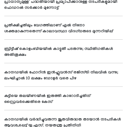
പ്രാധാന്യമുള്ള' പദ്ധതിയായി പ്രഖ്യാപിക്കാനുള്ള നടപടികളുമായി
ഫെഡറൽ സർക്കാർ മുന്നോട്ട്
പ്രതീക്ഷിച്ചതിലും വേഗത്തിലാണ് എൽ നിനോ
ശക്തമാകുന്നതെന്ന് കാലാവസ്ഥാ വിദഗ്ധരുടെ മുന്നറിയിപ്പ്
ബ്രിട്ടീഷ് കൊളംബിയയിൽ കാട്ടുതീ പടരുന്നു; സ്ഥിതിഗതികൾ
അതിരൂക്ഷം
കാനഡയിൽ ഫോറിൻ ഇൻഫ്ലുവൻസ് രജിസ്ട്രി നിലവിൽ വന്നു;
ലംഘിച്ചാൽ 10 ലക്ഷം ഡോളർ വരെ പിഴ
കുട്ടിയെ തലയിണയിൽ ഇരുത്തി കാറോടിച്ചതിന്
ഡ്രൈവർക്കെതിരെ കേസ്
കാനഡയിൽ വർദ്ധിച്ചുവരുന്ന ജൂതവിരുദ്ധത തടയാൻ നടപടികൾ
ആവശ്യപ്പെട്ട് യു.എസ്. നയതന്ത്ര പ്രതിനിധി