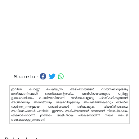
Share to :
ഇവിടെ പോസ്റ്റ് ചെയ്യുന്ന അഭിപ്രായങ്ങള്‍ വായനക്കാരുടേതു
മാത്രമാണ്,നമ്മൾ ഓണ്ലൈന്റേതല്ല. അഭിപ്രായങ്ങളുടെ പൂർണ്ണ
ഉത്തരവാദിത്തം രചയിതാവിനാണ്. വാര്‍ത്തകളോടു പ്രതികരിക്കുന്നവര്‍
അശ്ലീലവും അസഭ്യവും നിയമവിരുദ്ധവും അപകീര്‍ത്തികരവും സ്പര്‍ധ
വളര്‍ത്തുന്നതുമായ പരാമര്‍ശങ്ങള്‍ ഒഴിവാക്കുക. വ്യക്തിപരമായ
അധിക്ഷേപങ്ങള്‍ പാടില്ല. ഇത്തരം അഭിപ്രായങ്ങള്‍ സൈബര്‍ നിയമപ്രകാരം
ശിക്ഷാര്‍ഹമാണ്. ഇത്തരം അഭിപ്രായ പ്രകടനത്തിന് നിയമ നടപടി
കൈക്കൊള്ളുന്നതാണ്.