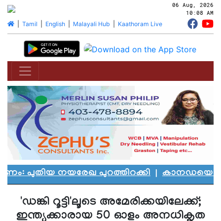
06 Aug, 2026
10:08 AM
|
Tamil
|
English
|
Malayali Hub
|
Kaathoram Live
പുതിയ നയരേഖ പുറത്തിറക്കി
|
കാനഡയെ കണ്ണീരില
'ഡങ്കി റൂട്ടി'ലൂടെ അമേരിക്കയിലേക്ക്;
ഇന്ത്യക്കാരായ 50 ഓളം അനധികൃത