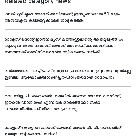
Related category news
'ഡങ്കി റൂട്ടി'ലൂടെ അമേരിക്കയിലേക്ക്; ഇന്ത്യക്കാരായ 50 ഓളം
അനധികൃത കുടിയേറ്റക്കാരെ നാടുകടത്തി
ഡാളസ് സെന്റ് ഇഗ്‌നേഷ്യസ് കത്തീഡ്രലിന്റെ ആഭിമുഖ്യത്തില്‍
ആബൂന്‍ മോര്‍ ബസേലിയോസ് ജോസഫ് കാതോലിക്കാ
ബാവയ്ക്ക് ഭക്തിനിര്‍ഭരമായ സ്വീകരണം നല്‍കി
മാര്‍ത്തോമാ ചര്‍ച്ച് ഓഫ് ഡാളസ് (ഫാര്‍മേഴ്സ് ബ്രാഞ്ച്) സുവര്‍ണ്ണ
ജൂബിലി ആഘോഷങ്ങള്‍ക്ക് പ്രൗഢഗംഭീരമായ സമാപനം
റവ. ബിജു പി. സൈമണ്‍, ഷെലിന്‍ അന്നാ ജോണ്‍ വര്‍ഗീസ്,
ഈപ്പന്‍ ഡാനിയല്‍ എന്നിവര്‍ മാര്‍ത്തോമാ സഭാ
കൗണ്‍സിലിലേക്ക് തിരഞ്ഞെടുക്കപ്പെട്ടു
ഡാളസ് കേരള അസോസിയേഷന്‍ മേയര്‍ വി. വി. രാജേഷിന്
ഉജ്ജ്വല സ്വീകരണം നല്‍കി