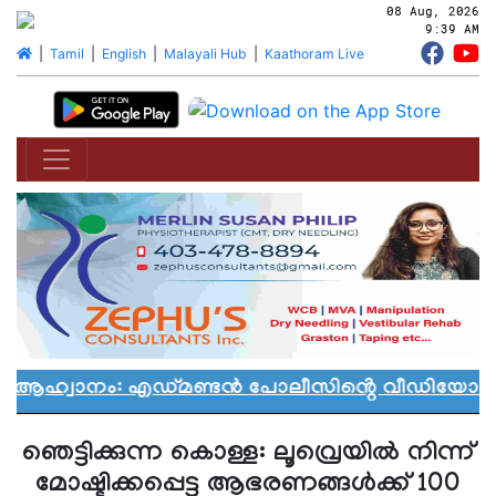
08 Aug, 2026
9:39 AM
|
Tamil
|
English
|
Malayali Hub
|
Kaathoram Live
 ആഹ്വാനം: എഡ്മണ്ടൻ പോലീസിൻ്റെ വീഡിയോ വിവാ
ഞെട്ടിക്കുന്ന കൊള്ള: ലൂവ്രെയില്‍ നിന്ന്
മോഷ്ടിക്കപ്പെട്ട ആഭരണങ്ങള്‍ക്ക് 100