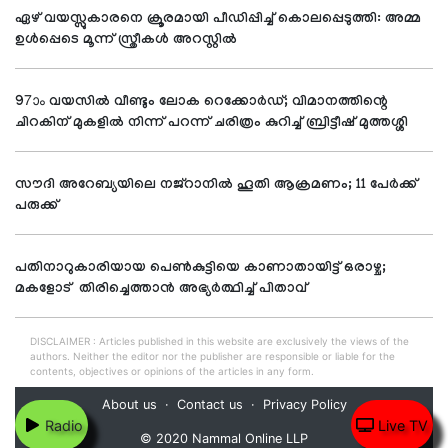
ഏഴ് വയസ്സുകാരനെ ക്രൂരമായി പീഡിപ്പിച്ച് കൊലപ്പെടുത്തി: അമ്മ
ഉള്‍പ്പെടെ മൂന്ന് സ്ത്രീകള്‍ അറസ്റ്റില്‍
97ാം വയസില്‍ വീണ്ടും ലോക റെക്കോര്‍ഡ്; വിമാനത്തിന്റെ
ചിറകിന് മുകളില്‍ നിന്ന് പറന്ന് ചരിത്രം കുറിച്ച് ബ്രിട്ടീഷ് മുത്തശ്ശി
സൗദി അറേബ്യയിലെ നജ്റാനില്‍ ഹൂതി ആക്രമണം; 11 പേര്‍ക്ക്
പരുക്ക്
പതിനാറുകാരിയായ പെണ്‍കുട്ടിയെ കാണാതായിട്ട് ഒരാഴ്ച;
മകളോട് തിരിച്ചെത്താന്‍ അഭ്യര്‍ത്ഥിച്ച് പിതാവ്
DISCLAIMER : Articles published in this website are exclusively the views of the
authors. Neither the editor nor the publisher are responsible or liable for the
contents, objectives or opinions of the articles in any form.
About us
Contact us
Privacy Policy
Radio
Live TV
© 2020 Nammal Online LLP