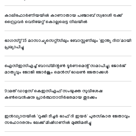
കാലിഫോര്‍ണിയയില്‍ കാണാതായ പഞ്ചാബ് സ്വദേശി ട്രക്ക്
ഡ്രൈവര്‍ വെടിയേറ്റ് കൊല്ലപ്പെട്ട നിലയില്‍
ഓഗസ്റ്റ് 15 മാസാച്യുസെറ്റ്സിലും ബോസ്റ്റണിലും 'ഇന്ത്യ ദിന'മായി
പ്രഖ്യാപിച്ചു
ഐസിഇസിഎച്ച് ബാഡ്മിന്റണ്‍ ടൂര്‍ണമെന്റ് സമാപിച്ചു; ജോര്‍ജ്
മാത്യുവും ജോജി ജോര്‍ജും മെന്‍സ് ഓപ്പണ്‍ ജേതാക്കള്‍
9ാമത് ഡാളസ് കെഇസിഎഫ് സംയുക്ത സുവിശേഷ
കണ്‍വെന്‍ഷനു പ്രാര്‍ത്ഥനാനിര്‍ഭരമായ തുടക്കം
ഇന്‍ഡ്യാനയില്‍ 'റൂക്കി ടീച്ചര്‍ ഓഫ് ദി ഇയര്‍' പുരസ്‌കാര ജേതാവും
സഹോദരനും ലേക്ക് മിഷിഗണില്‍ മുങ്ങിമരിച്ചു