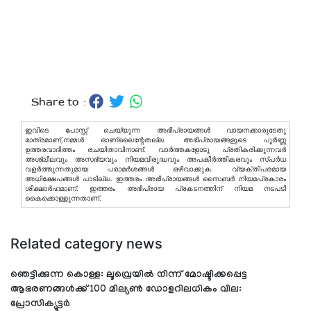
Share to :
ഇവിടെ പോസ്റ്റ് ചെയ്യുന്ന അഭിപ്രായങ്ങള്‍ വായനക്കാരുടേതു
മാത്രമാണ്,നമ്മൾ ഓണ്ലൈന്റേതല്ല. അഭിപ്രായങ്ങളുടെ പൂർണ്ണ
ഉത്തരവാദിത്തം രചയിതാവിനാണ്. വാര്‍ത്തകളോടു പ്രതികരിക്കുന്നവര്‍
അശ്ലീലവും അസഭ്യവും നിയമവിരുദ്ധവും അപകീര്‍ത്തികരവും സ്പര്‍ധ
വളര്‍ത്തുന്നതുമായ പരാമര്‍ശങ്ങള്‍ ഒഴിവാക്കുക. വ്യക്തിപരമായ
അധിക്ഷേപങ്ങള്‍ പാടില്ല. ഇത്തരം അഭിപ്രായങ്ങള്‍ സൈബര്‍ നിയമപ്രകാരം
ശിക്ഷാര്‍ഹമാണ്. ഇത്തരം അഭിപ്രായ പ്രകടനത്തിന് നിയമ നടപടി
കൈക്കൊള്ളുന്നതാണ്.
Related category news
ഞെട്ടിക്കുന്ന കൊള്ള: ലൂവ്രെയില്‍ നിന്ന് മോഷ്ടിക്കപ്പെട്ട
ആഭരണങ്ങള്‍ക്ക് 100 മില്യണ്‍ ഡോളറിലധികം വില:
പ്രോസിക്യൂട്ടര്‍