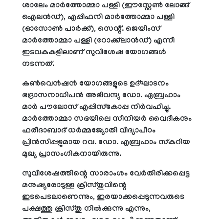
ശാലേം മാര്‍ത്തോമ്മാ പള്ളി (ഈസ്റ്റേണ്‍ ലോങ്ങ്
ഐലന്‍ഡ്), എപ്പിഫനി മാര്‍ത്തോമ്മാ പള്ളി
(ഓസോണ്‍ പാര്‍ക്ക്), സെന്റ്. ജെയിംസ്
മാര്‍ത്തോമ്മാ പള്ളി (റോക്ക്‌ലാന്‍ഡ്) എന്നീ
ഇടവകകളിലാണ് സുവിശേഷ യോഗങ്ങള്‍
നടന്നത്.
കണ്‍വെന്‍ഷന്‍ യോഗങ്ങളുടെ ഉദ്ഘാടനം
ഭദ്രാസനാധിപന്‍ അഭിവന്ദ്യ ഡോ. ഏബ്രഹാം
മാര്‍ പൗലോസ് എപ്പിസ്‌കോപ്പ നിര്‍വഹിച്ചു.
മാര്‍ത്തോമ്മാ സഭയിലെ സീനിയര്‍ വൈദീകനും
ഫരീദാബാദ് ധര്‍മ്മജ്യോതി വിദ്യാപീഠം
പ്രിന്‍സിപ്പളുമായ റവ. ഡോ. എബ്രഹാം സ്‌കറിയ
മുഖ്യ പ്രാസംഗികനായിരുന്നു.
സുവിശേഷത്തിന്റെ സാരാംശം വേര്‍തിരിക്കപ്പെട്ട
മനുഷ്യരോടുള്ള ക്രിസ്തുവിന്റെ
ഇടപെടലാണെന്നും, ഇരയാക്കപ്പെടുന്നവരുടെ
പക്ഷത്തു ക്രിസ്തു നില്‍ക്കുന്നു എന്നും,