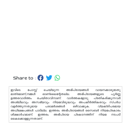
Share to :
ഇവിടെ പോസ്റ്റ് ചെയ്യുന്ന അഭിപ്രായങ്ങള്‍ വായനക്കാരുടേതു
മാത്രമാണ്,നമ്മൾ ഓണ്ലൈന്റേതല്ല. അഭിപ്രായങ്ങളുടെ പൂർണ്ണ
ഉത്തരവാദിത്തം രചയിതാവിനാണ്. വാര്‍ത്തകളോടു പ്രതികരിക്കുന്നവര്‍
അശ്ലീലവും അസഭ്യവും നിയമവിരുദ്ധവും അപകീര്‍ത്തികരവും സ്പര്‍ധ
വളര്‍ത്തുന്നതുമായ പരാമര്‍ശങ്ങള്‍ ഒഴിവാക്കുക. വ്യക്തിപരമായ
അധിക്ഷേപങ്ങള്‍ പാടില്ല. ഇത്തരം അഭിപ്രായങ്ങള്‍ സൈബര്‍ നിയമപ്രകാരം
ശിക്ഷാര്‍ഹമാണ്. ഇത്തരം അഭിപ്രായ പ്രകടനത്തിന് നിയമ നടപടി
കൈക്കൊള്ളുന്നതാണ്.