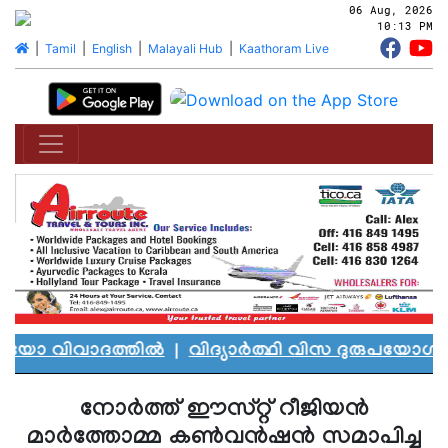
06 Aug, 2026
10:13 PM
|
Tamil
|
English
|
Malayali Hub
|
Kaathoram Live
ോ വിവാദത്തിൽ
|
വിദ്യാർത്ഥി വിസ ദുരുപയോഗം ചെയ
നോര്‍ത്ത് ഈസ്റ്റ് റീജിയന്‍
മാര്‍ത്തോമ്മ കണ്‍വന്‍ഷന്‍ സമാപിച്ചു