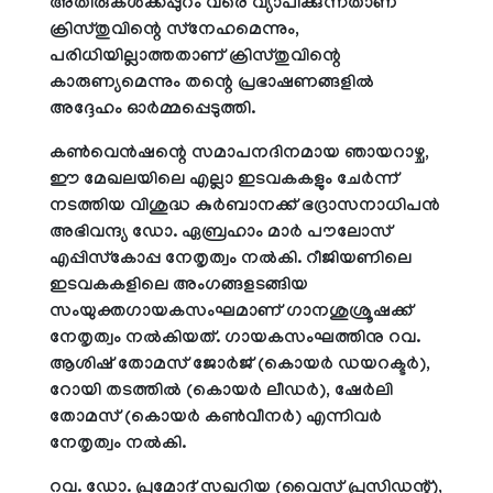
അതിരുകള്‍ക്കപ്പുറം വരെ വ്യാപിക്കുന്നതാണ്
ക്രിസ്തുവിന്റെ സ്‌നേഹമെന്നും,
പരിധിയില്ലാത്തതാണ് ക്രിസ്തുവിന്റെ
കാരുണ്യമെന്നും തന്റെ പ്രഭാഷണങ്ങളില്‍
അദ്ദേഹം ഓര്‍മ്മപ്പെടുത്തി.
കണ്‍വെന്‍ഷന്റെ സമാപനദിനമായ ഞായറാഴ്ച,
ഈ മേഖലയിലെ എല്ലാ ഇടവകകളും ചേര്‍ന്ന്
നടത്തിയ വിശുദ്ധ കുര്‍ബാനക്ക് ഭദ്രാസനാധിപന്‍
അഭിവന്ദ്യ ഡോ. ഏബ്രഹാം മാര്‍ പൗലോസ്
എപ്പിസ്‌കോപ്പ നേതൃത്വം നല്‍കി. റീജിയണിലെ
ഇടവകകളിലെ അംഗങ്ങളടങ്ങിയ
സംയുക്തഗായകസംഘമാണ് ഗാനശുശ്രൂഷക്ക്
നേതൃത്വം നല്‍കിയത്. ഗായകസംഘത്തിനു റവ.
ആശിഷ് തോമസ് ജോര്‍ജ് (കൊയര്‍ ഡയറക്ടര്‍),
റോയി തടത്തില്‍ (കൊയര്‍ ലീഡര്‍), ഷേര്‍ലി
തോമസ് (കൊയര്‍ കണ്‍വീനര്‍) എന്നിവര്‍
നേതൃത്വം നല്‍കി.
റവ. ഡോ. പ്രമോദ് സഖറിയ (വൈസ് പ്രസിഡന്റ്),