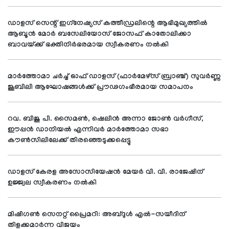
ഡാളസ് സെന്റ് ഇഗ്‌നേഷ്യസ് കത്തീഡ്രലിന്റെ ആഭിമുഖ്യത്തില്‍
ആബൂന്‍ മോര്‍ ബസേലിയോസ് ജോസഫ് കാതോലിക്കാ
ബാവയ്ക്ക് ഭക്തിനിര്‍ഭരമായ സ്വീകരണം നല്‍കി
മാര്‍ത്തോമാ ചര്‍ച്ച് ഓഫ് ഡാളസ് (ഫാര്‍മേഴ്സ് ബ്രാഞ്ച്) സുവര്‍ണ്ണ
ജൂബിലി ആഘോഷങ്ങള്‍ക്ക് പ്രൗഢഗംഭീരമായ സമാപനം
റവ. ബിജു പി. സൈമണ്‍, ഷെലിന്‍ അന്നാ ജോണ്‍ വര്‍ഗീസ്,
ഈപ്പന്‍ ഡാനിയല്‍ എന്നിവര്‍ മാര്‍ത്തോമാ സഭാ
കൗണ്‍സിലിലേക്ക് തിരഞ്ഞെടുക്കപ്പെട്ടു
ഡാളസ് കേരള അസോസിയേഷന്‍ മേയര്‍ വി. വി. രാജേഷിന്
ഉജ്ജ്വല സ്വീകരണം നല്‍കി
മിഷിഗണ്‍ സെനറ്റ് പ്രൈമറി: അബ്ദുള്‍ എല്‍-സയീദിന്
തിളക്കമാര്‍ന്ന വിജയം