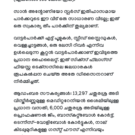
(ഏകദേശം 166 കോടി രൂപ).
സാന്‍ അന്റോണിയോ സ്പര്‍സ് ഇതിഹാസമായ
പാര്‍ക്കറുടെ ഈ വീട് ഒരു സാധാരണ വീടല്ല; ഇത്
ഒരു സ്വകാര്യ തീം പാര്‍ക്കിന് തുല്യമാണ്.
വാട്ടര്‍പാര്‍ക്ക്: എട്ട് പൂളുകള്‍, സ്പീഡ് സ്ലൈഡുകള്‍,
വെള്ളച്ചാട്ടങ്ങള്‍, ഒരു ലേസി റിവര്‍ എന്നിവ
ഉള്‍പ്പെടുന്ന കൂറ്റന്‍ വാട്ടര്‍പാര്‍ക്കാണ് ഇവിടുത്തെ
പ്രധാന ഹൈലൈറ്റ്. ഇത് സിക്‌സ് ഫ്‌ലാഗ്‌സ്
ഫിയസ്റ്റ ടെക്‌സസിലെ ജലധാരകള്‍
രൂപകല്‍പ്പന ചെയ്ത അതേ ഡിസൈനറാണ്
നിര്‍മ്മിച്ചത്.
ആഡംബര സൗകര്യങ്ങള്‍: 13,297 ചതുരശ്ര അടി
വിസ്തീര്‍ണ്ണമുള്ള മെഡിറ്ററേനിയന്‍ ശൈലിയിലുള്ള
പ്രധാന വസതി, 6,000 ചതുരശ്ര അടിയിലുള്ള
പ്രൊഫഷണല്‍ ജിം, ബാസ്‌കറ്റ്ബോള്‍ കോര്‍ട്ട്,
ടെന്നീസ്-വോളിബോള്‍ കോര്‍ട്ടുകള്‍, നാല്
കിടപ്പുമുറികളുള്ള ഗസ്റ്റ് ഹൗസ് എന്നിവയും