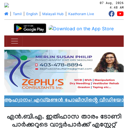
07 Aug, 2026
4:48 AM
|
Tamil
|
English
|
Malayali Hub
|
Kaathoram Live
 ആഹ്വാനം: എഡ്മണ്ടൻ പോലീസിൻ്റെ വീഡിയോ വിവാ
എന്‍.ബി.എ. ഇതിഹാസ താരം ടോണി
പാര്‍ക്കറുടെ വാട്ടര്‍പാര്‍ക്ക് എസ്റ്റേറ്റ്