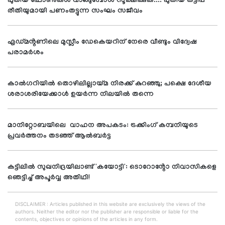
പുതിയ ഫോണുകൾ വാങ്ങുമ്പോൾ സൂക്ഷിക്കുക.... പുതിയ തട്ടിപ്പ്
രീതിയുമായി പണംതട്ടുന്ന സംഘം സജീവം
എഡ്മൻ്റണിലെ മുസ്ലീം ഡേകെയറിന് നേരെ വീണ്ടും വിദ്വേഷ
പരാമർശം
കാൽഗറിയിൽ തൊഴിലില്ലായ്മ നിരക്ക് കുറഞ്ഞു; പക്ഷെ ദേശീയ
ശരാശരിയേക്കാൾ ഉയർന്ന നിലയിൽ തന്നെ
മാനിറ്റോബയിലെ വാഹന അപകടം: ട്രക്കിംഗ് കമ്പനിയുടെ
പ്രവർത്തനം തടഞ്ഞ് ആൽബർട്ട
കട്ടിലിൽ സുഖനിദ്രയിലാണ്ട് 'കയോട്ടി': ടൊറോൻ്റോ നിവാസികളെ
ഞെട്ടിച്ച് അപൂർവ്വ അതിഥി!
DISCLAIMER : Articles published in this website are exclusively the views of the
authors. Neither the editor nor the publisher are responsible or liable for the
contents, objectives or opinions of the articles in any form.