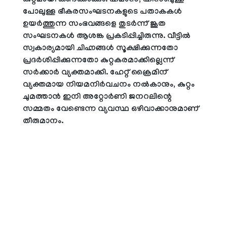
കുറ്റമായി കണക്കാക്കും. ഹമാസ്, ഹിസ്ബുള്ള
പോലുള്ള ഭീകരസംഘടനകളുടെ പതാകകൾ
ഉയർത്തുന്ന സംഭവങ്ങളെ തുടർന്ന് ജൂത
സംഘടനകൾ ആശങ്ക പ്രകടിപ്പിച്ചിരുന്നു. വീട്ടിൽ
സ്വകാര്യമായി ചിഹ്നങ്ങൾ സൂക്ഷിക്കുന്നതോ
പ്രദർശിപ്പിക്കുന്നതോ കുറ്റകരമാക്കില്ലെന്ന്
സർക്കാർ വ്യക്തമാക്കി. ഹേറ്റ് ക്രൈമിന്
വ്യക്തമായ നിയമനിർവചനം നൽകാനും, കുറ്റം
ചുമത്താൻ ഇനി അറ്റോർണി ജനറലിന്റെ
സമ്മതം വേണ്ടെന്ന വ്യവസ്ഥ ഒഴിവാക്കാനുമാണ്
തീരുമാനം.