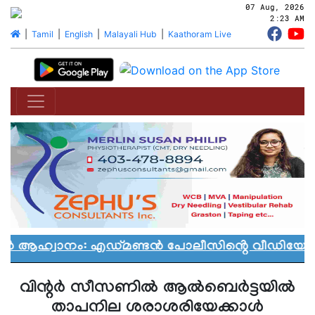
07 Aug, 2026
2:23 AM
|
Tamil
|
English
|
Malayali Hub
|
Kaathoram Live
ാൻ ആഹ്വാനം: എഡ്മണ്ടൻ പോലീസിൻ്റെ വീഡിയോ വി
വിന്റര്‍ സീസണില്‍ ആല്‍ബെര്‍ട്ടയില്‍
താപനില ശരാശരിയേക്കാള്‍