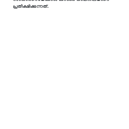
സാധാരണയേക്കാള്‍ കുറഞ്ഞ താപനിലയാണ്
പ്രതീക്ഷിക്കുന്നത്.