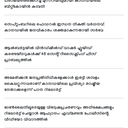
പരാജയത്തെക്കുറിച്ച് മുന്നറിയിപ്പുമായി കാനഡയിലെ
ബിറ്റ്‌കോയിൻ കമ്പനി
സെപ്റ്റംബറിലെ ഫെഡറൽ ഇന്ധന നികുതി വർധനവ്.
കാനഡയിൽ ജനവികാരം ശക്തമാകുന്നതായി സർവേ
ആൽബർട്ടയിൽ വിൻഡ്‌ഷീൽഡ് വാഷർ ഫ്ലൂയിഡ്
കണ്ടെയ്നറുകൾക്ക് 48 സെൻ്റ് റീസൈക്ലിംഗ് ഫീസ്
പ്രാബല്യത്തിൽ
അമേരിക്കൻ ജനപ്രതിനിധികളേക്കാൾ ഇരട്ടി ശമ്പളം
കൈപ്പറ്റുന്നവരാണ് കാനഡയിലെ പ്രവിശ്യാ രാഷ്ട്രീയ
നേതാക്കളെന്ന് പഠന റിപ്പോർട്ട്
ഓൺലൈനിലൂടെയുള്ള വിദ്വേഷപ്രചരണവും അധിക്ഷേപങ്ങളും
റിപ്പോർട്ട് ചെയ്യാൻ ആഹ്വാനം: എഡ്മണ്ടൻ പോലീസിൻ്റെ
വീഡിയോ വിവാദത്തിൽ