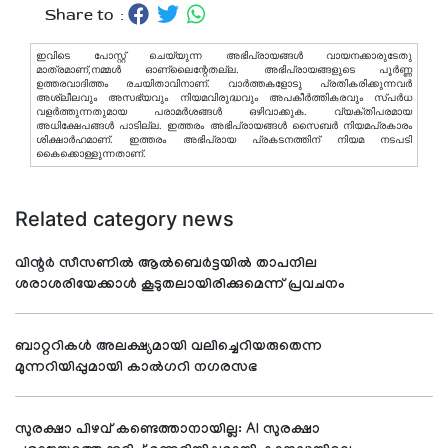
Share to :
ഇവിടെ പോസ്റ്റ് ചെയ്യുന്ന അഭിപ്രായങ്ങള്‍ വായനക്കാരുടേതു
മാത്രമാണ്,നമ്മൾ ഓണ്ലൈന്റേതല്ല. അഭിപ്രായങ്ങളുടെ പൂർണ്ണ
ഉത്തരവാദിത്തം രചയിതാവിനാണ്. വാര്‍ത്തകളോടു പ്രതികരിക്കുന്നവര്‍
അശ്ലീലവും അസഭ്യവും നിയമവിരുദ്ധവും അപകീര്‍ത്തികരവും സ്പര്‍ധ
വളര്‍ത്തുന്നതുമായ പരാമര്‍ശങ്ങള്‍ ഒഴിവാക്കുക. വ്യക്തിപരമായ
അധിക്ഷേപങ്ങള്‍ പാടില്ല. ഇത്തരം അഭിപ്രായങ്ങള്‍ സൈബര്‍ നിയമപ്രകാരം
ശിക്ഷാര്‍ഹമാണ്. ഇത്തരം അഭിപ്രായ പ്രകടനത്തിന് നിയമ നടപടി
കൈക്കൊള്ളുന്നതാണ്.
Related category news
വിന്റര്‍ സീസണില്‍ ആല്‍ബെര്‍ട്ടയില്‍ താപനില
ശരാശരിയേക്കാള്‍ കൂടുതലായിരിക്കുമെന്ന് പ്രവചനം
ബാറ്ററികൾ അലക്ഷ്യമായി വലിച്ചെറിയരുതെന്ന
മുന്നറിയിപ്പുമായി കാൽഗറി നഗരസഭ
സുരക്ഷാ പിഴവ് കണ്ടെത്താനായില്ല: AI സുരക്ഷാ