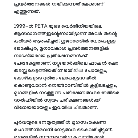
പ്രവർത്തനങ്ങൾ നയിക്കുന്നതിലേക്കാണ്
എത്തുന്നത്.
1999-ൽ PETA യുടെ വെർജീനിയയിലെ
ആസ്ഥാനത്ത് ഇന്റേണായിട്ടാണ് അവർ തന്റെ
കരിയർ ആരംഭിച്ചത്. ഗുജറാത്തിൽ വേരുകളുള്ള
ജോഷിപുര, മൃഗാവകാശ പ്രവർത്തനങ്ങളിൽ
നാടകീയമായ പ്രതിഷേധങ്ങൾക്ക്
പേരുകേട്ടതാണ്. ന്യൂയോർക്കിലെ ഫാഷൻ ഷോ
തടസ്സപ്പെടുത്തിയതിന് ജയിലിൽ പോയതും,
കോഴികളുടെ ദുരിതം ലോകശ്രദ്ധയിൽ
കൊണ്ടുവരാൻ നെയ്‌റോബിയിൽ കൂട്ടിലടച്ചതും,
മൃഗങ്ങളിൽ നടത്തുന്ന പരീക്ഷണങ്ങൾക്കെതിരെ
ഡൽഹിയിൽ സ്വയം പരീക്ഷണങ്ങൾക്ക്
വിധേയയായതും ഇവയിൽ ചിലതാണ്.
പൂർവയുടെ നേതൃത്വത്തിൽ മൃഗസംരക്ഷണ
രംഗത്ത് നിരവധി നേട്ടങ്ങൾ കൈവരിച്ചിട്ടുണ്ട്.
മൃഗങ്ങളിൽ സൗന്ദര്യവർധക വസ്തുക്കൾ