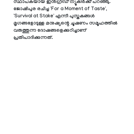
സ്ഥാപകയായ ഇൻഗ്രിഡ് ന്യൂകിർക്ക് പറഞ്ഞു.
ജോഷിപുര രചിച്ച 'For a Moment of Taste',
'Survival at Stake' എന്നീ പുസ്തകങ്ങൾ
മൃഗങ്ങളോടുള്ള മനുഷ്യന്റെ ചൂഷണം സമൂഹത്തിൽ
വരുത്തുന്ന ദോഷങ്ങളെക്കുറിച്ചാണ്
പ്രതിപാദിക്കുന്നത്.