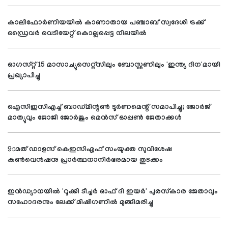
കാലിഫോര്‍ണിയയില്‍ കാണാതായ പഞ്ചാബ് സ്വദേശി ട്രക്ക്
ഡ്രൈവര്‍ വെടിയേറ്റ് കൊല്ലപ്പെട്ട നിലയില്‍
ഓഗസ്റ്റ് 15 മാസാച്യുസെറ്റ്സിലും ബോസ്റ്റണിലും 'ഇന്ത്യ ദിന'മായി
പ്രഖ്യാപിച്ചു
ഐസിഇസിഎച്ച് ബാഡ്മിന്റണ്‍ ടൂര്‍ണമെന്റ് സമാപിച്ചു; ജോര്‍ജ്
മാത്യുവും ജോജി ജോര്‍ജും മെന്‍സ് ഓപ്പണ്‍ ജേതാക്കള്‍
9ാമത് ഡാളസ് കെഇസിഎഫ് സംയുക്ത സുവിശേഷ
കണ്‍വെന്‍ഷനു പ്രാര്‍ത്ഥനാനിര്‍ഭരമായ തുടക്കം
ഇന്‍ഡ്യാനയില്‍ 'റൂക്കി ടീച്ചര്‍ ഓഫ് ദി ഇയര്‍' പുരസ്‌കാര ജേതാവും
സഹോദരനും ലേക്ക് മിഷിഗണില്‍ മുങ്ങിമരിച്ചു