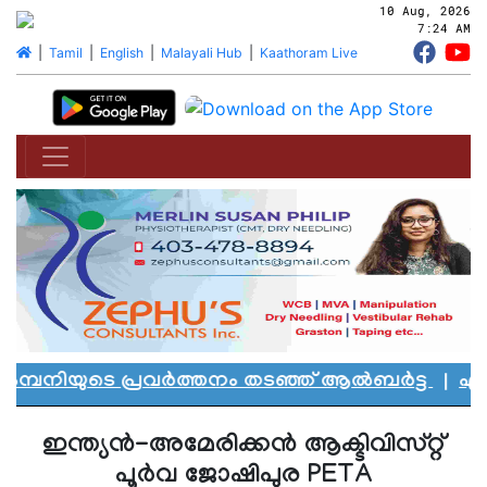
10 Aug, 2026
7:24 AM
|
Tamil
|
English
|
Malayali Hub
|
Kaathoram Live
്പനിയുടെ പ്രവർത്തനം തടഞ്ഞ് ആൽബർട്ട
|
എഡ്മൻ
ഇന്ത്യൻ-അമേരിക്കൻ ആക്ടിവിസ്റ്റ്
പൂർവ ജോഷിപുര PETA