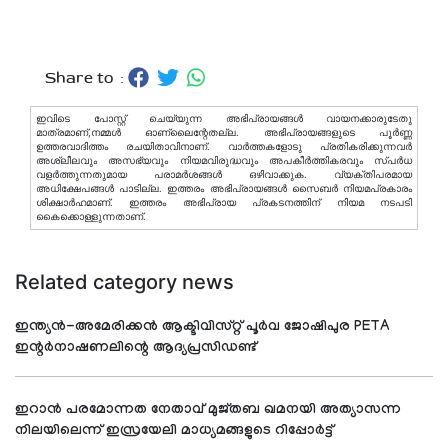
Share to :
ഇവിടെ പോസ്റ്റ് ചെയ്യുന്ന അഭിപ്രായങ്ങള്‍ വായനക്കാരുടേതു
മാത്രമാണ്,നമ്മൾ ഓണ്ലൈന്റേതല്ല. അഭിപ്രായങ്ങളുടെ പൂർണ്ണ
ഉത്തരവാദിത്തം രചയിതാവിനാണ്. വാര്‍ത്തകളോടു പ്രതികരിക്കുന്നവര്‍
അശ്ലീലവും അസഭ്യവും നിയമവിരുദ്ധവും അപകീര്‍ത്തികരവും സ്പര്‍ധ
വളര്‍ത്തുന്നതുമായ പരാമര്‍ശങ്ങള്‍ ഒഴിവാക്കുക. വ്യക്തിപരമായ
അധിക്ഷേപങ്ങള്‍ പാടില്ല. ഇത്തരം അഭിപ്രായങ്ങള്‍ സൈബര്‍ നിയമപ്രകാരം
ശിക്ഷാര്‍ഹമാണ്. ഇത്തരം അഭിപ്രായ പ്രകടനത്തിന് നിയമ നടപടി
കൈക്കൊള്ളുന്നതാണ്.
Related category news
ഇന്ത്യൻ-അമേരിക്കൻ ആക്ടിവിസ്റ്റ് പൂർവ ജോഷിപുര PETA
ഇന്റർനാഷണലിന്റെ ആദ്യപ്രസിഡണ്ട്
ഇറാന്‍ പരമോന്നത നേതാവ് മുജ്തബ ഖമനയി അത്യാസന്ന
നിലയിലെന്ന് ഇസ്രയേലി മാധ്യമങ്ങളുടെ റിപ്പോര്‍ട്ട്